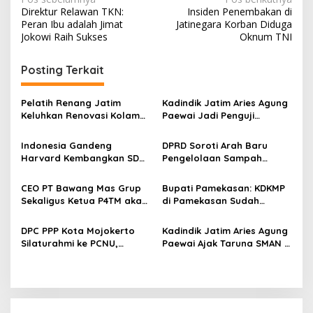
N
Direktur Relawan TKN:
Insiden Penembakan di
a
Peran Ibu adalah Jimat
Jatinegara Korban Diduga
v
Jokowi Raih Sukses
Oknum TNI
i
Posting Terkait
g
a
Pelatih Renang Jatim
Kadindik Jatim Aries Agung
s
Keluhkan Renovasi Kolam
Paewai Jadi Penguji
Kertajaya Mangkrak,
Seminar Evaluasi PKN
i
Persiapan Menuju PON 2028
Tingkat II 2026, Tekankan
Indonesia Gandeng
DPRD Soroti Arah Baru
p
Terganggu
Inovasi Berdampak bagi
Harvard Kembangkan SDM
Pengelolaan Sampah
Masyarakat
Unggul dan Riset Berkelas
Surabaya Usai Kebakaran
o
Dunia
TPA Benowo
CEO PT Bawang Mas Grup
Bupati Pamekasan: KDKMP
s
Sekaligus Ketua P4TM akan
di Pamekasan Sudah
Memperjuangkan Petani
Beroperasi, Target 180 Unit
Tembakau di Madura
Selesai Akhir Juli 2026
DPC PPP Kota Mojokerto
Kadindik Jatim Aries Agung
Silaturahmi ke PCNU,
Paewai Ajak Taruna SMAN 2
Perkuat Kolaborasi untuk
Taruna Pamong Praja
Masyarakat
Bojonegoro Budayakan
Hidup Sehat Lewat Senam
Pagi