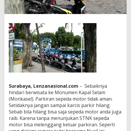
a
M
o
t
o
r
B
e
r
k
e
l
i
a
r
a
Surabaya, Lenzanasional.com
– Sebaiknya
n
hindari berwisata ke Monumen Kapal Selam
d
i
(Monkasel). Parkiran sepeda motor tidak aman.
P
Setidaknya jangan sampai karcis parkir hilang.
a
Sebab bila hilang bisa saja sepeda motor anda juga
r
raib. Karena tanpa menunjukan STNK sepeda
k
motor bisa melenggang keluar parkiran. Seperti
i
r