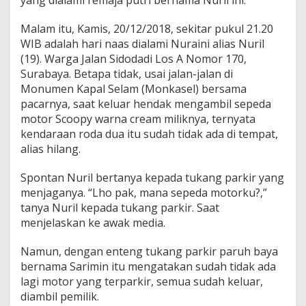
yang dialami remaja putri bernama Nuril ini.
a
n
Malam itu, Kamis, 20/12/2018, sekitar pukul 21.20
M
WIB adalah hari naas dialami Nuraini alias Nuril
o
(19). Warga Jalan Sidodadi Los A Nomor 170,
n
k
Surabaya. Betapa tidak, usai jalan-jalan di
a
Monumen Kapal Selam (Monkasel) bersama
s
pacarnya, saat keluar hendak mengambil sepeda
e
motor Scoopy warna cream miliknya, ternyata
l
S
kendaraan roda dua itu sudah tidak ada di tempat,
u
alias hilang.
r
a
Spontan Nuril bertanya kepada tukang parkir yang
b
menjaganya. “Lho pak, mana sepeda motorku?,”
a
y
tanya Nuril kepada tukang parkir. Saat
a
menjelaskan ke awak media.
Namun, dengan enteng tukang parkir paruh baya
bernama Sarimin itu mengatakan sudah tidak ada
lagi motor yang terparkir, semua sudah keluar,
diambil pemilik.