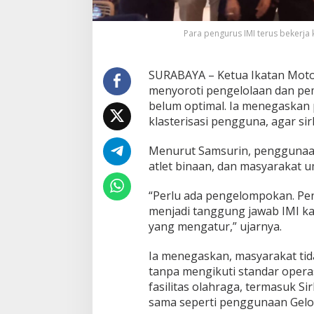
i
t
B
Para pengurus IMI terus bekerja
u
n
g
SURABAYA – Ketua Ikatan Motor
T
menyoroti pengelolaan dan pem
o
belum optimal. Ia menegaskan 
m
o
klasterisasi pengguna, agar si
,
D
Menurut Samsurin, penggunaan 
o
atlet binaan, dan masyarakat 
r
o
“Perlu ada pengelompokan. Pen
n
g
menjadi tanggung jawab IMI ka
S
yang mengatur,” ujarnya.
i
s
Ia menegaskan, masyarakat ti
t
tanpa mengikuti standar opera
e
m
fasilitas olahraga, termasuk 
K
sama seperti penggunaan Gel
l