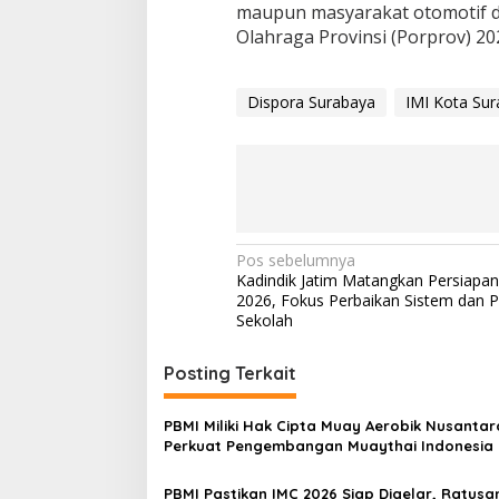
maupun masyarakat otomotif d
Olahraga Provinsi (Porprov) 20
Dispora Surabaya
IMI Kota Su
N
Pos sebelumnya
Kadindik Jatim Matangkan Persiap
a
2026, Fokus Perbaikan Sistem dan 
v
Sekolah
i
Posting Terkait
g
a
PBMI Miliki Hak Cipta Muay Aerobik Nusantar
s
Perkuat Pengembangan Muaythai Indonesia
i
PBMI Pastikan IMC 2026 Siap Digelar, Ratusan