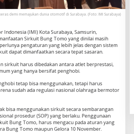
 keras demi memajukan dunia otomotif di Surabaya. (Foto: IMI Surabaya)
 Indonesia (IMI) Kota Surabaya, Samsurin,
anfaatan Sirkuit Bung Tomo yang dinilai masih
perlunya pengaturan yang lebih jelas dengan sistem
rkuit dapat dimanfaatkan secara tepat sasaran.
sirkuit harus dibedakan antara atlet berprestasi,
umum yang hanya bersifat penghobi.
ghobi tetap bisa menggunakan, tetapi harus
rena sudah ada regulasi nasional olahraga bermotor
dak bisa menggunakan sirkuit secara sembarangan
sional prosedur (SOP) yang berlaku. Penggunaan
Sirkuit Bung Tomo, harus mengacu pada aturan yang
ora Bung Tomo maupun Gelora 10 November.