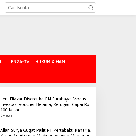
L
LENZA-TV
HUKUM & HAM
Leni Eliazar Diseret ke PN Surabaya: Modus
Investasi Voucher Belanja, Kerugian Capai Rp
100 Miliar
6 views
Allan Surya Gugat Pailit PT Kertabakti Raharja,
Kasus Apartemen Madison Avenue Memanas