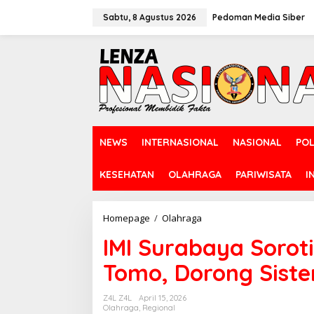
L
e
Sabtu, 8 Agustus 2026
Pedoman Media Siber
w
a
t
i
k
e
k
o
n
NEWS
INTERNASIONAL
NASIONAL
POL
t
e
n
KESEHATAN
OLAHRAGA
PARIWISATA
I
Homepage
/
Olahraga
I
M
IMI Surabaya Soroti
I
S
Tomo, Dorong Siste
u
r
a
Z4L Z4L
April 15, 2026
b
Olahraga
,
Regional