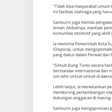
a
“Tidak bisa masyarakat umum ti
s
Ini fasilitas olahraga yang ha
t
e
r
Samsurin juga menilai pengawa
i
lemah. Akibatnya, manfaat pe
s
komunitas otomotif yang aktif 
a
s
i
Ia meminta Pemerintah Kota S
P
(Dispora), untuk mengoptimalka
e
yang diatur dalam Perwali dan 
n
g
“Sirkuit Bung Tomo secara fasil
g
u
berstandar internasional dan me
n
sini lahir sirkuit-sirkuit di dae
a
Lebih lanjut, ia menekankan pe
mendorong perkembangan olah
dukungan anggaran di masing-
Samsurin juga mengapresiasi pe