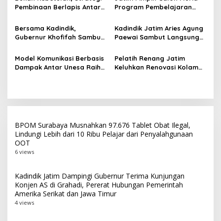
Kualitas Pembelajaran
Pembinaan Berlapis Antar
Program Pembelajaran
o
Jatim Cetak Quattrick
Jarak Jauh Nasional, 109
s
Juara Umum LKS Nasional
ATS Lolos Verifikasi dan
Bersama Kadindik,
Kadindik Jatim Aries Agung
Siap Belajar
Gubernur Khofifah Sambut
Paewai Sambut Langsung
Kontingen Jatim Juara
Kontingen Juara Umum LKS
Umum LKS Dikmen Nasional
Dikmen Nasional 2026 di
Model Komunikasi Berbasis
Pelatih Renang Jatim
2026 di Grahadi
Pasar Turi
Dampak Antar Unesa Raih
Keluhkan Renovasi Kolam
Top 3 Media Relations
Kertajaya Mangkrak,
Awards 2026 Kategori
Persiapan Menuju PON 2028
Siaran Pers Terbaik
Terganggu
BPOM Surabaya Musnahkan 97.676 Tablet Obat Ilegal,
Lindungi Lebih dari 10 Ribu Pelajar dari Penyalahgunaan
OOT
6 views
Kadindik Jatim Dampingi Gubernur Terima Kunjungan
Konjen AS di Grahadi, Pererat Hubungan Pemerintah
Amerika Serikat dan Jawa Timur
4 views