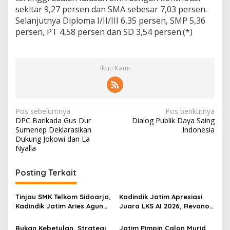
sekitar 9,27 persen dan SMA sebesar 7,03 persen.
Selanjutnya Diploma I/II/III 6,35 persen, SMP 5,36
persen, PT 4,58 persen dan SD 3,54 persen.‎(*)
Ikuti Kami
N
Pos sebelumnya
Pos berikutnya
DPC Barikada Gus Dur
Dialog Publik Daya Saing
a
Sumenep Deklarasikan
Indonesia
v
Dukung Jokowi dan La
Nyalla
i
g
Posting Terkait
a
s
Tinjau SMK Telkom Sidoarjo,
Kadindik Jatim Apresiasi
Kadindik Jatim Aries Agung
Juara LKS AI 2026, Revano
i
Paewai: Ruang Kelas
Terima Bantuan Pendidikan
p
Representatif Tingkatkan
dari Gubernur Khofifah
Bukan Kebetulan, Strategi
Jatim Pimpin Calon Murid