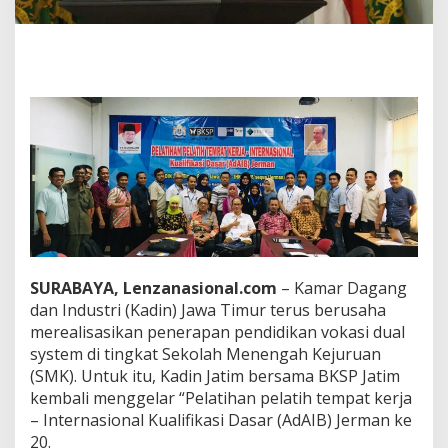
a
r
P
e
n
d
i
d
i
k
a
n
V
o
k
a
SURABAYA, Lenzanasional.com
– Kamar Dagang
s
dan Industri (Kadin) Jawa Timur terus berusaha
i
merealisasikan penerapan pendidikan vokasi dual
system di tingkat Sekolah Menengah Kejuruan
(SMK). Untuk itu, Kadin Jatim bersama BKSP Jatim
kembali menggelar “Pelatihan pelatih tempat kerja
– Internasional Kualifikasi Dasar (AdAIB) Jerman ke
20.