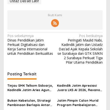
Ustaz Das’ad Latif
Ikuti Kami
N
Pos sebelumnya
Pos berikutnya
Dinas Pendidikan Jatim
Peringati Maulid Nabi,
a
Perkuat Digitalisasi dan
Kadindik Jatim dan Ustadz
v
Kerja Sama Internasional
Das’ad Ajak Kepala Sekolah
untuk Pendidikan Berkualitas
se Surabaya dan GTK SMKN
i
2 Surabaya Perkuat Tiga
Pilar Utama Pendidikan
g
a
Posting Terkait
s
i
Tinjau SMK Telkom Sidoarjo,
Kadindik Jatim Apresiasi
p
Kadindik Jatim Aries Agung
Juara LKS AI 2026, Revano
Paewai: Ruang Kelas
Terima Bantuan Pendidikan
o
Representatif Tingkatkan
dari Gubernur Khofifah
Bukan Kebetulan, Strategi
Jatim Pimpin Calon Murid
Kualitas Pembelajaran
s
Pembinaan Berlapis Antar
Program Pembelajaran
Jatim Cetak Quattrick
Jarak Jauh Nasional, 109