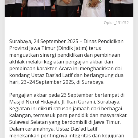
u
n
g
P
Oplus_131072
a
e
w
Surabaya, 24 September 2025 – Dinas Pendidikan
a
Provinsi Jawa Timur (Dindik Jatim) terus
i
d
menguatkan sinergi pendidikan dan pembinaan
a
akhlak melalui kegiatan pengajian akbar dan
n
pembinaan karakter. Acara ini menghadirkan dai
U
kondang Ustaz Das’ad Latif dan berlangsung dua
s
hari, 23–24 September 2025, di Surabaya.
t
a
z
Pengajian akbar pada 23 September bertempat di
D
Masjid Nurul Hidayah, Jl. Ikan Gurami, Surabaya.
a
Kegiatan ini diikuti ratusan jamaah dari berbagai
s
kalangan, termasuk para pendidik dan masyarakat
’
a
Sulawesi Selatan yang berdomisili di Jawa Timur.
d
Dalam ceramahnya, Ustaz Das’ad Latif
L
menekankan pentingnya integritas dan kejujuran
a