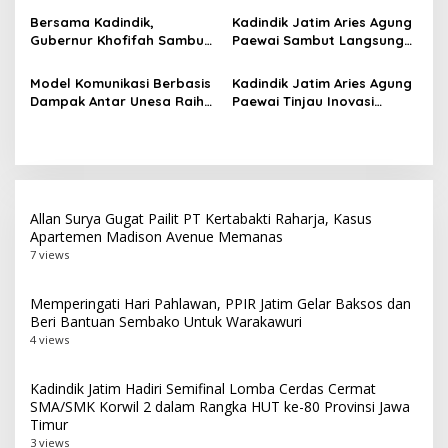
Juara Umum LKS Nasional
ATS Lolos Verifikasi dan
Bersama Kadindik,
Kadindik Jatim Aries Agung
Siap Belajar
Gubernur Khofifah Sambut
Paewai Sambut Langsung
Kontingen Jatim Juara
Kontingen Juara Umum LKS
Umum LKS Dikmen Nasional
Dikmen Nasional 2026 di
Model Komunikasi Berbasis
Kadindik Jatim Aries Agung
2026 di Grahadi
Pasar Turi
Dampak Antar Unesa Raih
Paewai Tinjau Inovasi
Top 3 Media Relations
Peserta PKN Tingkat II
Awards 2026 Kategori
Angkatan IV 2026 di
Siaran Pers Terbaik
Makassar
Allan Surya Gugat Pailit PT Kertabakti Raharja, Kasus
Apartemen Madison Avenue Memanas
7 views
Memperingati Hari Pahlawan, PPIR Jatim Gelar Baksos dan
Beri Bantuan Sembako Untuk Warakawuri
4 views
Kadindik Jatim Hadiri Semifinal Lomba Cerdas Cermat
SMA/SMK Korwil 2 dalam Rangka HUT ke-80 Provinsi Jawa
Timur
3 views