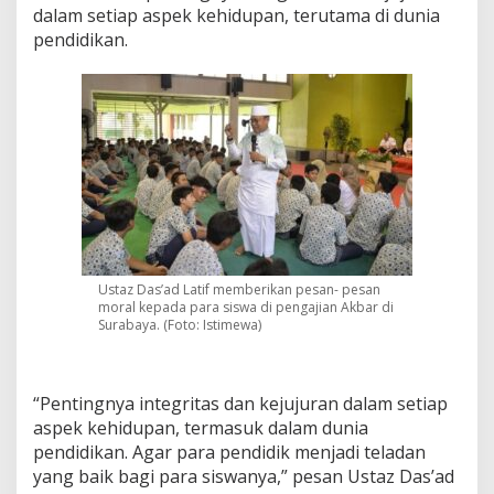
dalam setiap aspek kehidupan, terutama di dunia
t
i
pendidikan.
f
A
j
a
k
S
i
n
e
r
g
i
Ustaz Das’ad Latif memberikan pesan- pesan
P
moral kepada para siswa di pengajian Akbar di
e
Surabaya. (Foto: Istimewa)
n
d
i
d
“Pentingnya integritas dan kejujuran dalam setiap
i
aspek kehidupan, termasuk dalam dunia
k
pendidikan. Agar para pendidik menjadi teladan
a
n
yang baik bagi para siswanya,” pesan Ustaz Das’ad
d