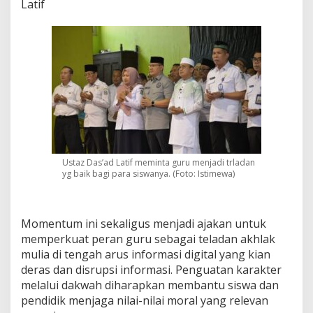
Latif
a
n
D
a
k
w
a
h
d
i
S
u
r
Ustaz Das’ad Latif meminta guru menjadi trladan
yg baik bagi para siswanya. (Foto: Istimewa)
a
b
a
y
Momentum ini sekaligus menjadi ajakan untuk
a
memperkuat peran guru sebagai teladan akhlak
mulia di tengah arus informasi digital yang kian
deras dan disrupsi informasi. Penguatan karakter
melalui dakwah diharapkan membantu siswa dan
pendidik menjaga nilai-nilai moral yang relevan