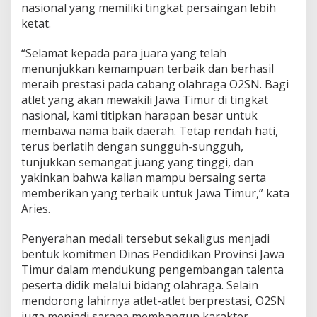
e
nasional yang memiliki tingkat persaingan lebih
n
ketat.
u
j
u
“Selamat kepada para juara yang telah
P
menunjukkan kemampuan terbaik dan berhasil
a
meraih prestasi pada cabang olahraga O2SN. Bagi
n
atlet yang akan mewakili Jawa Timur di tingkat
g
nasional, kami titipkan harapan besar untuk
g
u
membawa nama baik daerah. Tetap rendah hati,
n
terus berlatih dengan sungguh-sungguh,
g
tunjukkan semangat juang yang tinggi, dan
N
yakinkan bahwa kalian mampu bersaing serta
a
s
memberikan yang terbaik untuk Jawa Timur,” kata
i
Aries.
o
n
Penyerahan medali tersebut sekaligus menjadi
a
bentuk komitmen Dinas Pendidikan Provinsi Jawa
l
Timur dalam mendukung pengembangan talenta
peserta didik melalui bidang olahraga. Selain
mendorong lahirnya atlet-atlet berprestasi, O2SN
juga menjadi sarana membangun karakter,