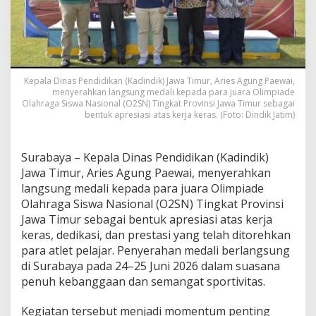
a
n
M
e
d
a
Kepala Dinas Pendidikan (Kadindik) Jawa Timur, Aries Agung Paewai,
l
menyerahkan langsung medali kepada para juara Olimpiade
i
Olahraga Siswa Nasional (O2SN) Tingkat Provinsi Jawa Timur sebagai
J
bentuk apresiasi atas kerja keras. (Foto: Dindik Jatim)
u
a
r
Surabaya – Kepala Dinas Pendidikan (Kadindik)
a
Jawa Timur, Aries Agung Paewai, menyerahkan
O
2
langsung medali kepada para juara Olimpiade
S
Olahraga Siswa Nasional (O2SN) Tingkat Provinsi
N
Jawa Timur sebagai bentuk apresiasi atas kerja
T
keras, dedikasi, dan prestasi yang telah ditorehkan
i
para atlet pelajar. Penyerahan medali berlangsung
n
g
di Surabaya pada 24–25 Juni 2026 dalam suasana
k
penuh kebanggaan dan semangat sportivitas.
a
t
Kegiatan tersebut menjadi momentum penting
P