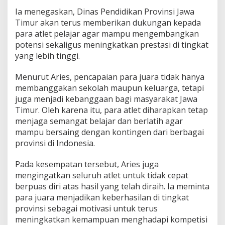
P
Ia menegaskan, Dinas Pendidikan Provinsi Jawa
r
Timur akan terus memberikan dukungan kepada
e
para atlet pelajar agar mampu mengembangkan
s
potensi sekaligus meningkatkan prestasi di tingkat
t
a
yang lebih tinggi.
s
i
Menurut Aries, pencapaian para juara tidak hanya
J
membanggakan sekolah maupun keluarga, tetapi
a
juga menjadi kebanggaan bagi masyarakat Jawa
d
i
Timur. Oleh karena itu, para atlet diharapkan tetap
L
menjaga semangat belajar dan berlatih agar
a
mampu bersaing dengan kontingen dari berbagai
n
provinsi di Indonesia.
g
k
a
Pada kesempatan tersebut, Aries juga
h
mengingatkan seluruh atlet untuk tidak cepat
A
berpuas diri atas hasil yang telah diraih. Ia meminta
w
para juara menjadikan keberhasilan di tingkat
a
l
provinsi sebagai motivasi untuk terus
M
meningkatkan kemampuan menghadapi kompetisi