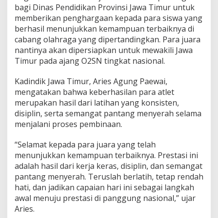
bagi Dinas Pendidikan Provinsi Jawa Timur untuk
r
o
memberikan penghargaan kepada para siswa yang
v
berhasil menunjukkan kemampuan terbaiknya di
i
cabang olahraga yang dipertandingkan. Para juara
n
nantinya akan dipersiapkan untuk mewakili Jawa
s
i
Timur pada ajang O2SN tingkat nasional.
,
A
Kadindik Jawa Timur, Aries Agung Paewai,
r
mengatakan bahwa keberhasilan para atlet
i
merupakan hasil dari latihan yang konsisten,
e
s
disiplin, serta semangat pantang menyerah selama
A
menjalani proses pembinaan.
g
u
“Selamat kepada para juara yang telah
n
menunjukkan kemampuan terbaiknya. Prestasi ini
g
P
adalah hasil dari kerja keras, disiplin, dan semangat
a
pantang menyerah. Teruslah berlatih, tetap rendah
e
hati, dan jadikan capaian hari ini sebagai langkah
w
awal menuju prestasi di panggung nasional,” ujar
a
Aries.
i
: