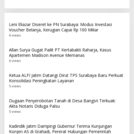
Juara Umum LKS Nasional
ATS Lolos Verifikasi dan
Siap Belajar
Leni Eliazar Diseret ke PN Surabaya: Modus Investasi
Voucher Belanja, Kerugian Capai Rp 100 Miliar
6 views
Allan Surya Gugat Pailit PT Kertabakti Raharja, Kasus
Apartemen Madison Avenue Memanas
6 views
Ketua ALFI Jatim Datangi Dirut TPS Surabaya Baru Perkuat
Konsolidasi Peningkatan Layanan
5 views
Dugaan Penyerobotan Tanah di Desa Bangsri Terkuak:
Akta Notaris Diduga Palsu
5 views
Kadindik Jatim Dampingi Gubernur Terima Kunjungan
Konjen AS di Grahadi, Pererat Hubungan Pemerintah