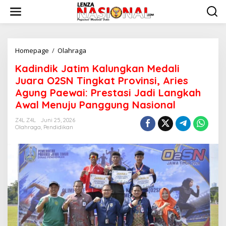
L
e
w
a
t
i
Homepage
/
Olahraga
K
k
a
Kadindik Jatim Kalungkan Medali
e
d
k
i
Juara O2SN Tingkat Provinsi, Aries
o
n
Agung Paewai: Prestasi Jadi Langkah
n
d
Awal Menuju Panggung Nasional
t
i
e
k
Z4L Z4L
Juni 25, 2026
n
J
Olahraga
,
Pendidikan
a
t
i
m
K
a
l
u
n
g
k