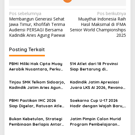
N
Pos sebelumnya
Pos berikutnya
Membangun Generasi Sehat
Muaythai Indonesia Raih
a
Jawa Timur, Khofifah Terima
Hasil Maksimal di IFMA
v
Audiensi PERSAGI Bersama
Senior World Championships
Kadindik Aries Agung Paewai
2025
i
g
Posting Terkait
a
s
PBMI Miliki Hak Cipta Muay
514 Atlet dari 18 Provinsi
Aerobik Nusantara, Perkuat
Siap Bertarung di
i
Pengembangan Muaythai
Indonesia Muaythai
p
Indonesia
Championship 2026 di
Tinjau SMK Telkom Sidoarjo,
Kadindik Jatim Apresiasi
Bekasi
Kadindik Jatim Aries Agung
Juara LKS AI 2026, Revano
o
Paewai: Ruang Kelas
Terima Bantuan Pendidikan
s
Representatif Tingkatkan
dari Gubernur Khofifah
PBMI Pastikan IMC 2026
Soekarno Cup U-17 2026
Kualitas Pembelajaran
Siap Digelar, Ratusan Atlet
Hadir dengan Wajah Baru,
Terbaik Indonesia Berlaga
Ada Wasit Perempuan dan
di Bekasi
Penghargaan Man of the
Bukan Kebetulan, Strategi
Jatim Pimpin Calon Murid
Match
Pembinaan Berlapis Antar
Program Pembelajaran
Jatim Cetak Quattrick
Jarak Jauh Nasional, 109