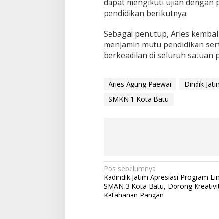
dapat mengikuti ujian dengan 
j
pendidikan berikutnya.
a
l
Sebagai penutup, Aries kembal
a
n
menjamin mutu pendidikan sert
L
berkeadilan di seluruh satuan 
a
n
c
Aries Agung Paewai
Dindik Jati
a
r
SMKN 1 Kota Batu
d
a
n
A
m
a
n
N
Pos sebelumnya
Kadindik Jatim Apresiasi Program L
a
SMAN 3 Kota Batu, Dorong Kreativi
v
Ketahanan Pangan
i