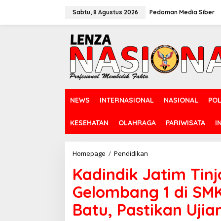
L
e
Sabtu, 8 Agustus 2026
Pedoman Media Siber
w
a
t
i
k
e
k
o
n
NEWS
INTERNASIONAL
NASIONAL
POL
t
e
n
KESEHATAN
OLAHRAGA
PARIWISATA
I
Homepage
/
Pendidikan
K
a
Kadindik Jatim Tin
d
i
Gelombang 1 di SM
n
d
Batu, Pastikan Ujia
i
k