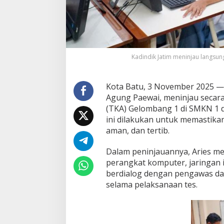
G
e
l
o
m
b
Kadindik Jatim meninjau langsun
a
n
g
Kota Batu, 3 November 2025 — 
1
d
Agung Paewai, meninjau seca
i
(TKA) Gelombang 1 di SMKN 1 d
S
ini dilakukan untuk memastika
M
aman, dan tertib.
K
N
1
Dalam peninjauannya, Aries m
d
perangkat komputer, jaringan i
a
berdialog dengan pengawas dan
n
selama pelaksanaan tes.
S
M
A
N
3