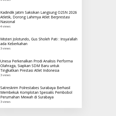
Kadindik Jatim Saksikan Langsung O2SN 2026
Atletik, Dorong Lahirnya Atlet Berprestasi
Nasional
4 views
Misteri Jolotundo, Gus Sholeh Pati : Insya’allah
ada Keberkahan
3 views
Unesa Perkenalkan Prodi Analisis Performa
Olahraga, Siapkan SDM Baru untuk
Tingkatkan Prestasi Atlet Indonesia
3 views
Satreskrim Polrestabes Surabaya Berhasil
Membekuk Komplotan Spesialis Pembobol
Perumahan Mewah di Surabaya
3 views