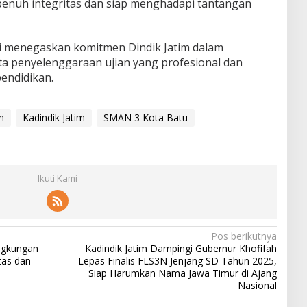
penuh integritas dan siap menghadapi tantangan
i menegaskan komitmen Dindik Jatim dalam
a penyelenggaraan ujian yang profesional dan
pendidikan.
m
Kadindik Jatim
SMAN 3 Kota Batu
Ikuti Kami
Pos berikutnya
ingkungan
Kadindik Jatim Dampingi Gubernur Khofifah
tas dan
Lepas Finalis FLS3N Jenjang SD Tahun 2025,
Siap Harumkan Nama Jawa Timur di Ajang
Nasional