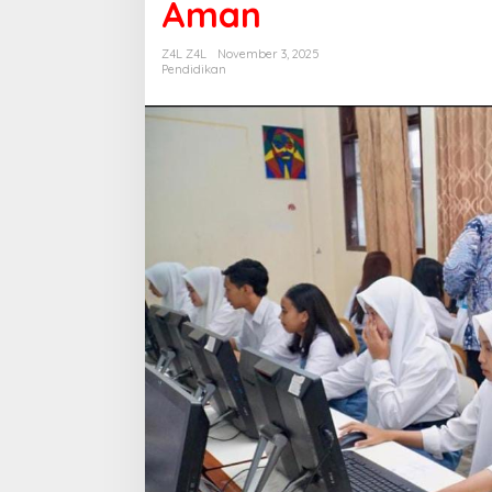
Aman
J
a
t
Z4L Z4L
November 3, 2025
i
Pendidikan
m
T
i
n
j
a
u
P
e
l
a
k
s
a
n
a
a
n
T
K
A