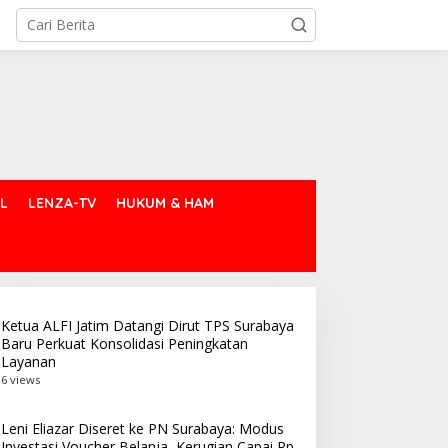
L
LENZA-TV
HUKUM & HAM
Ketua ALFI Jatim Datangi Dirut TPS Surabaya
Baru Perkuat Konsolidasi Peningkatan
Layanan
6 views
Leni Eliazar Diseret ke PN Surabaya: Modus
Investasi Voucher Belanja, Kerugian Capai Rp