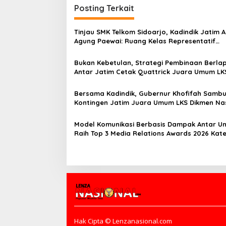
g
Posting Terkait
a
s
Tinjau SMK Telkom Sidoarjo, Kadindik Jatim A
Agung Paewai: Ruang Kelas Representatif
i
Tingkatkan Kualitas Pembelajaran
p
Bukan Kebetulan, Strategi Pembinaan Berlap
Antar Jatim Cetak Quattrick Juara Umum LK
o
Nasional
s
Bersama Kadindik, Gubernur Khofifah Sambu
Kontingen Jatim Juara Umum LKS Dikmen Na
2026 di Grahadi
Model Komunikasi Berbasis Dampak Antar U
Raih Top 3 Media Relations Awards 2026 Kate
Siaran Pers Terbaik
Hak Cipta © Lenzanasional.com