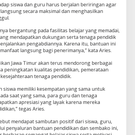
dap siswa dan guru harus berjalan beriringan agar
rlangsung secara maksimal dan menghasilkan
gul.
nya bergantung pada fasilitas belajar yang memadai,
k yang mendapatkan dukungan serta tenaga pendidik
enjalankan pengabdiannya. Karena itu, bantuan ini
anfaat langsung bagi penerimanya,” kata Aries.
ikan Jawa Timur akan terus mendorong berbagai
a peningkatan kualitas pendidikan, pemerataan
 kesejahteraan tenaga pendidik.
h siswa memiliki kesempatan yang sama untuk
ada saat yang sama, para guru dan tenaga
patkan apresiasi yang layak karena mereka
ikan,” tegas Aries.
ebut mendapat sambutan positif dari siswa, guru,
lui penyaluran bantuan pendidikan dan sembako ini,
r berharap semangat belajar siswa serta motivasi