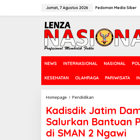
L
e
Jumat, 7 Agustus 2026
Pedoman Media Siber
w
a
t
i
k
e
k
o
n
NEWS
INTERNASIONAL
NASIONAL
POL
t
e
n
KESEHATAN
OLAHRAGA
PARIWISATA
I
Homepage
/
Pendidikan
K
a
Kadisdik Jatim Dam
d
i
Salurkan Bantuan 
s
d
di SMAN 2 Ngawi
i
k