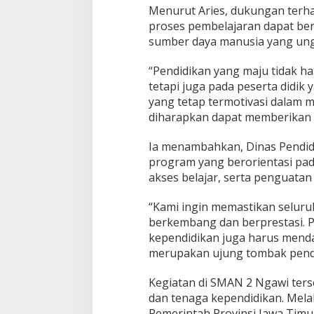
Menurut Aries, dukungan terha
i
proses pembelajaran dapat be
sumber daya manusia yang ung
“Pendidikan yang maju tidak ha
tetapi juga pada peserta didi
yang tetap termotivasi dalam m
diharapkan dapat memberikan m
Ia menambahkan, Dinas Pendid
program yang berorientasi pad
akses belajar, serta penguatan
“Kami ingin memastikan seluru
berkembang dan berprestasi. P
kependidikan juga harus menda
merupakan ujung tombak pendid
Kegiatan di SMAN 2 Ngawi ters
dan tenaga kependidikan. Mela
Pemerintah Provinsi Jawa Timu