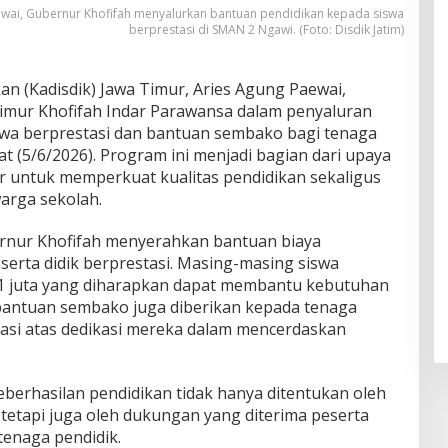
aewai, Gubernur Khofifah menyalurkan bantuan pendidikan kepada siswa
berprestasi di SMAN 2 Ngawi. (Foto: Disdik Jatim)
n (Kadisdik) Jawa Timur, Aries Agung Paewai,
mur Khofifah Indar Parawansa dalam penyaluran
swa berprestasi dan bantuan sembako bagi tenaga
t (5/6/2026). Program ini menjadi bagian dari upaya
r untuk memperkuat kualitas pendidikan sekaligus
arga sekolah.
ernur Khofifah menyerahkan bantuan biaya
serta didik berprestasi. Masing-masing siswa
1 juta yang diharapkan dapat membantu kebutuhan
, bantuan sembako juga diberikan kepada tenaga
iasi atas dedikasi mereka dalam mencerdaskan
erhasilan pendidikan tidak hanya ditentukan oleh
 tetapi juga oleh dukungan yang diterima peserta
tenaga pendidik.