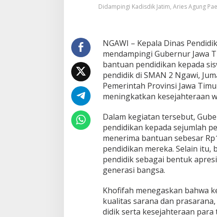
i
Didampingi Kadisdik Jatim, Aries Agung P
f
a
h
S
NGAWI – Kepala Dinas Pendidika
a
mendampingi Gubernur Jawa Ti
l
bantuan pendidikan kepada si
u
pendidik di SMAN 2 Ngawi, Juma
r
k
Pemerintah Provinsi Jawa Timu
a
meningkatkan kesejahteraan w
n
B
Dalam kegiatan tersebut, Gub
a
pendidikan kepada sejumlah pe
n
t
menerima bantuan sebesar Rp
u
pendidikan mereka. Selain itu
a
pendidik sebagai bentuk apres
n
generasi bangsa.
P
e
n
Khofifah menegaskan bahwa keb
d
kualitas sarana dan prasarana,
i
didik serta kesejahteraan para 
d