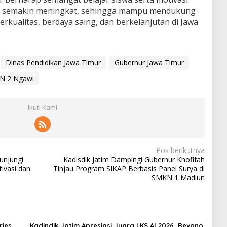
ik semakin meningkat, sehingga mampu mendukung
rkualitas, berdaya saing, dan berkelanjutan di Jawa
Dinas Pendidikan Jawa Timur
Gubernur Jawa Timur
N 2 Ngawi
Ikuti Kami
Pos berikutnya
unjungi
Kadisdik Jatim Dampingi Gubernur Khofifah
ivasi dan
Tinjau Program SIKAP Berbasis Panel Surya di
SMKN 1 Madiun
ries
Kadindik Jatim Apresiasi Juara LKS AI 2026, Revano