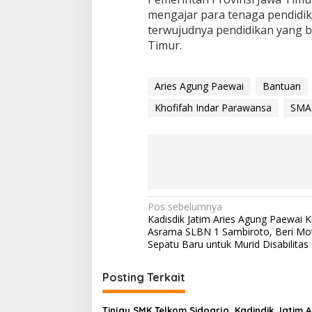
mengajar para tenaga pendid
terwujudnya pendidikan yang be
Timur.
Aries Agung Paewai
Bantuan
Khofifah Indar Parawansa
SMA
N
Pos sebelumnya
Kadisdik Jatim Aries Agung Paewai K
a
Asrama SLBN 1 Sambiroto, Beri Mot
v
Sepatu Baru untuk Murid Disabilitas
i
Posting Terkait
g
a
Tinjau SMK Telkom Sidoarjo, Kadindik Jatim A