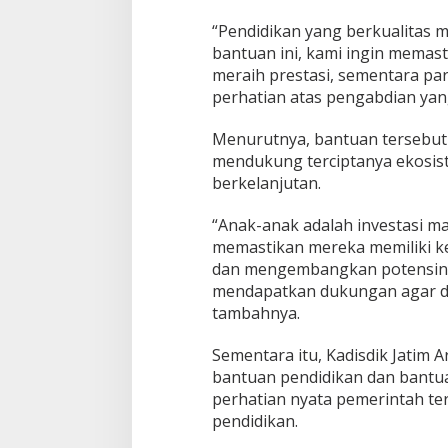
i
“Pendidikan yang berkualitas 
k
a
bantuan ini, kami ingin memas
n
meraih prestasi, sementara p
d
perhatian atas pengabdian yang
a
n
Menurutnya, bantuan tersebut
S
e
mendukung terciptanya ekosiste
m
berkelanjutan.
b
a
“Anak-anak adalah investasi ma
k
memastikan mereka memiliki k
o
d
dan mengembangkan potensinya. 
i
mendapatkan dukungan agar da
S
tambahnya.
M
A
Sementara itu, Kadisdik Jati
N
2
bantuan pendidikan dan bantu
N
perhatian nyata pemerintah te
g
pendidikan.
a
w