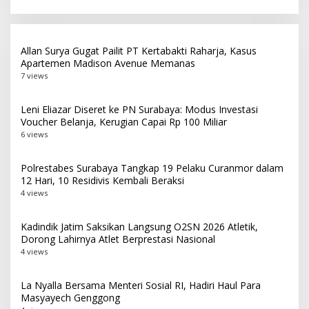
Siaran Pers Terbaik
Makassar
Allan Surya Gugat Pailit PT Kertabakti Raharja, Kasus
Apartemen Madison Avenue Memanas
7 views
Leni Eliazar Diseret ke PN Surabaya: Modus Investasi
Voucher Belanja, Kerugian Capai Rp 100 Miliar
6 views
Polrestabes Surabaya Tangkap 19 Pelaku Curanmor dalam
12 Hari, 10 Residivis Kembali Beraksi
4 views
Kadindik Jatim Saksikan Langsung O2SN 2026 Atletik,
Dorong Lahirnya Atlet Berprestasi Nasional
4 views
La Nyalla Bersama Menteri Sosial RI, Hadiri Haul Para
Masyayech Genggong