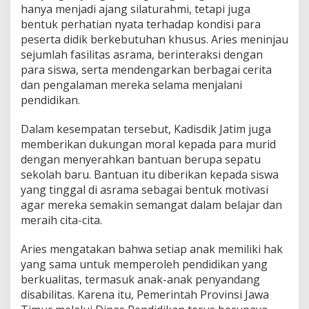
hanya menjadi ajang silaturahmi, tetapi juga
B
N
bentuk perhatian nyata terhadap kondisi para
1
peserta didik berkebutuhan khusus. Aries meninjau
S
sejumlah fasilitas asrama, berinteraksi dengan
a
para siswa, serta mendengarkan berbagai cerita
m
dan pengalaman mereka selama menjalani
b
i
pendidikan.
r
o
Dalam kesempatan tersebut, Kadisdik Jatim juga
t
memberikan dukungan moral kepada para murid
o
dengan menyerahkan bantuan berupa sepatu
,
B
sekolah baru. Bantuan itu diberikan kepada siswa
e
yang tinggal di asrama sebagai bentuk motivasi
r
agar mereka semakin semangat dalam belajar dan
i
meraih cita-cita.
M
o
t
Aries mengatakan bahwa setiap anak memiliki hak
i
yang sama untuk memperoleh pendidikan yang
v
berkualitas, termasuk anak-anak penyandang
a
disabilitas. Karena itu, Pemerintah Provinsi Jawa
s
i