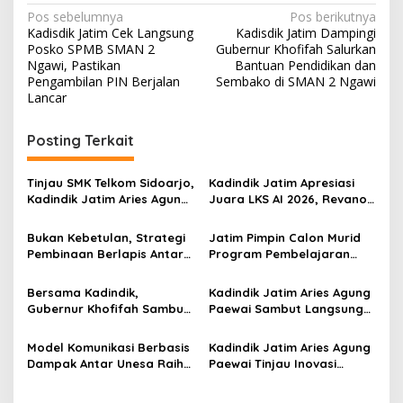
N
Pos sebelumnya
Pos berikutnya
Kadisdik Jatim Cek Langsung
Kadisdik Jatim Dampingi
a
Posko SPMB SMAN 2
Gubernur Khofifah Salurkan
v
Ngawi, Pastikan
Bantuan Pendidikan dan
Pengambilan PIN Berjalan
Sembako di SMAN 2 Ngawi
i
Lancar
g
Posting Terkait
a
s
Tinjau SMK Telkom Sidoarjo,
Kadindik Jatim Apresiasi
i
Kadindik Jatim Aries Agung
Juara LKS AI 2026, Revano
p
Paewai: Ruang Kelas
Terima Bantuan Pendidikan
Representatif Tingkatkan
dari Gubernur Khofifah
Bukan Kebetulan, Strategi
Jatim Pimpin Calon Murid
o
Kualitas Pembelajaran
Pembinaan Berlapis Antar
Program Pembelajaran
s
Jatim Cetak Quattrick
Jarak Jauh Nasional, 109
Juara Umum LKS Nasional
ATS Lolos Verifikasi dan
Bersama Kadindik,
Kadindik Jatim Aries Agung
Siap Belajar
Gubernur Khofifah Sambut
Paewai Sambut Langsung
Kontingen Jatim Juara
Kontingen Juara Umum LKS
Umum LKS Dikmen Nasional
Dikmen Nasional 2026 di
Model Komunikasi Berbasis
Kadindik Jatim Aries Agung
2026 di Grahadi
Pasar Turi
Dampak Antar Unesa Raih
Paewai Tinjau Inovasi
Top 3 Media Relations
Peserta PKN Tingkat II
Awards 2026 Kategori
Angkatan IV 2026 di