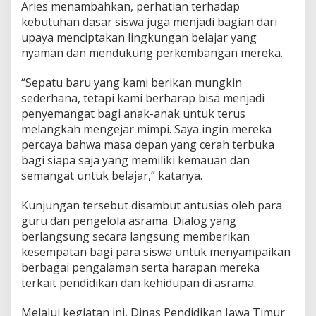
i
Aries menambahkan, perhatian terhadap
s
kebutuhan dasar siswa juga menjadi bagian dari
a
upaya menciptakan lingkungan belajar yang
b
i
nyaman dan mendukung perkembangan mereka.
l
i
“Sepatu baru yang kami berikan mungkin
t
sederhana, tetapi kami berharap bisa menjadi
a
penyemangat bagi anak-anak untuk terus
s
melangkah mengejar mimpi. Saya ingin mereka
percaya bahwa masa depan yang cerah terbuka
bagi siapa saja yang memiliki kemauan dan
semangat untuk belajar,” katanya.
Kunjungan tersebut disambut antusias oleh para
guru dan pengelola asrama. Dialog yang
berlangsung secara langsung memberikan
kesempatan bagi para siswa untuk menyampaikan
berbagai pengalaman serta harapan mereka
terkait pendidikan dan kehidupan di asrama.
Melalui kegiatan ini, Dinas Pendidikan Jawa Timur