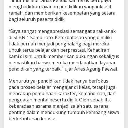
Timur melalui Dinas Pendidikan terus berupaya
d
menghadirkan layanan pendidikan yang inklusif,
a
ramah, dan memberikan kesempatan yang setara
n
bagi seluruh peserta didik.
S
e
p
“Saya sangat mengapresiasi semangat anak-anak
a
di SLBN 1 Sambiroto. Keterbatasan yang dimiliki
t
tidak pernah menjadi penghalang bagi mereka
u
untuk terus belajar dan berprestasi. Kehadiran
B
kami di sini untuk memberikan dukungan sekaligus
a
r
memastikan bahwa mereka mendapatkan layanan
u
pendidikan yang terbaik,” ujar Aries Agung Paewai.
u
n
Menurutnya, pendidikan tidak hanya berfokus
t
pada proses belajar mengajar di kelas, tetapi juga
u
k
mencakup pembinaan karakter, kemandirian, dan
M
penguatan mental peserta didik. Oleh sebab itu,
u
keberadaan asrama menjadi salah satu sarana
r
penting dalam mendukung tumbuh kembang siswa
i
d
berkebutuhan khusus.
D