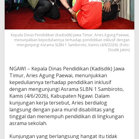
u
n
g
P
a
e
Kepala Dinas Pendidikan (Kadisdik) Jawa Timur, Aries Agung Paewai,
w
menunjukkan kepeduliannya terhadap pendidikan inklusif dengan
a
mengunjungi Asrama SLBN 1 Sambiroto, Kamis (4/6/2026). (Foto:
i
Disdik Jatim)
K
u
n
NGAWI – Kepala Dinas Pendidikan (Kadisdik) Jawa
j
Timur, Aries Agung Paewai, menunjukkan
u
kepeduliannya terhadap pendidikan inklusif
n
g
dengan mengunjungi Asrama SLBN 1 Sambiroto,
i
Kamis (4/6/2026), Kabupaten Ngawi. Dalam
A
kunjungan kerja tersebut, Aries berdialog
s
langsung dengan para murid disabilitas yang
r
a
tinggal dan menempuh pendidikan di lingkungan
m
asrama sekolah.
a
S
Kunjungan yang berlangsung hangat itu tidak
L