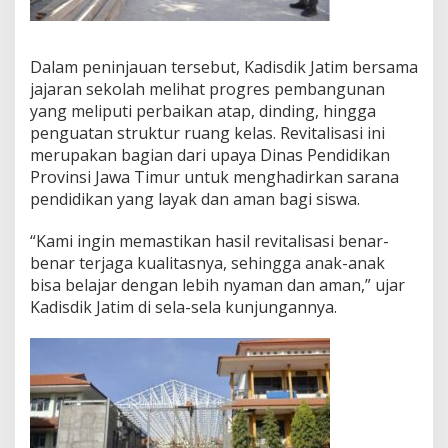
2
S
u
Dalam peninjauan tersebut, Kadisdik Jatim bersama
r
a
jajaran sekolah melihat progres pembangunan
b
yang meliputi perbaikan atap, dinding, hingga
a
penguatan struktur ruang kelas. Revitalisasi ini
y
merupakan bagian dari upaya Dinas Pendidikan
a
Provinsi Jawa Timur untuk menghadirkan sarana
,
P
pendidikan yang layak dan aman bagi siswa.
a
s
“Kami ingin memastikan hasil revitalisasi benar-
t
benar terjaga kualitasnya, sehingga anak-anak
i
bisa belajar dengan lebih nyaman dan aman,” ujar
k
a
Kadisdik Jatim di sela-sela kunjungannya.
n
P
r
o
s
e
s
B