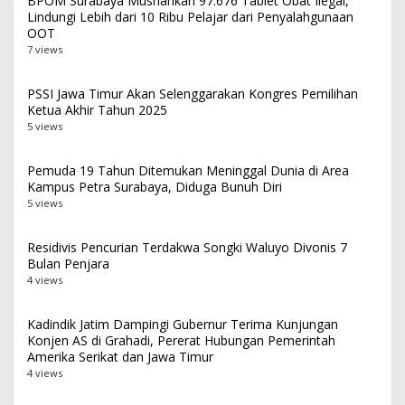
BPOM Surabaya Musnahkan 97.676 Tablet Obat Ilegal,
Lindungi Lebih dari 10 Ribu Pelajar dari Penyalahgunaan
OOT
7 views
PSSI Jawa Timur Akan Selenggarakan Kongres Pemilihan
Ketua Akhir Tahun 2025
5 views
Pemuda 19 Tahun Ditemukan Meninggal Dunia di Area
Kampus Petra Surabaya, Diduga Bunuh Diri
5 views
Residivis Pencurian Terdakwa Songki Waluyo Divonis 7
Bulan Penjara
4 views
Kadindik Jatim Dampingi Gubernur Terima Kunjungan
Konjen AS di Grahadi, Pererat Hubungan Pemerintah
Amerika Serikat dan Jawa Timur
4 views