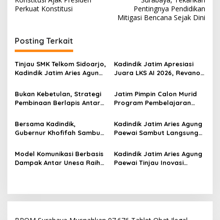
v
Perkuat Konstitusi
Pentingnya Pendidikan
i
Mitigasi Bencana Sejak Dini
g
Posting Terkait
a
s
Tinjau SMK Telkom Sidoarjo,
Kadindik Jatim Apresiasi
i
Kadindik Jatim Aries Agung
Juara LKS AI 2026, Revano
p
Paewai: Ruang Kelas
Terima Bantuan Pendidikan
Representatif Tingkatkan
dari Gubernur Khofifah
Bukan Kebetulan, Strategi
Jatim Pimpin Calon Murid
o
Kualitas Pembelajaran
Pembinaan Berlapis Antar
Program Pembelajaran
s
Jatim Cetak Quattrick
Jarak Jauh Nasional, 109
Juara Umum LKS Nasional
ATS Lolos Verifikasi dan
Bersama Kadindik,
Kadindik Jatim Aries Agung
Siap Belajar
Gubernur Khofifah Sambut
Paewai Sambut Langsung
Kontingen Jatim Juara
Kontingen Juara Umum LKS
Umum LKS Dikmen Nasional
Dikmen Nasional 2026 di
Model Komunikasi Berbasis
Kadindik Jatim Aries Agung
2026 di Grahadi
Pasar Turi
Dampak Antar Unesa Raih
Paewai Tinjau Inovasi
Top 3 Media Relations
Peserta PKN Tingkat II
Awards 2026 Kategori
Angkatan IV 2026 di
Siaran Pers Terbaik
Makassar