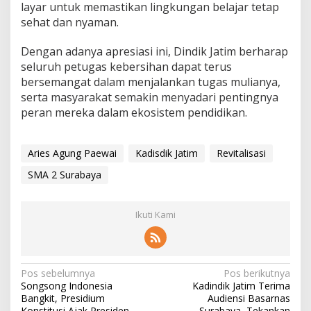
layar untuk memastikan lingkungan belajar tetap
sehat dan nyaman.
Dengan adanya apresiasi ini, Dindik Jatim berharap
seluruh petugas kebersihan dapat terus
bersemangat dalam menjalankan tugas mulianya,
serta masyarakat semakin menyadari pentingnya
peran mereka dalam ekosistem pendidikan.
Aries Agung Paewai
Kadisdik Jatim
Revitalisasi
SMA 2 Surabaya
Ikuti Kami
N
Pos sebelumnya
Pos berikutnya
Songsong Indonesia
Kadindik Jatim Terima
a
Bangkit, Presidium
Audiensi Basarnas
Konstitusi Ajak Presiden
Surabaya, Tekankan