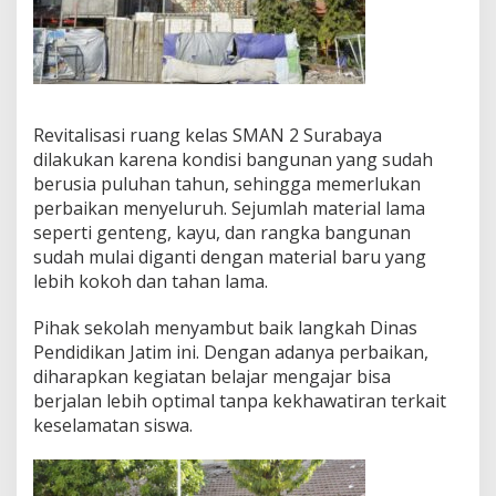
e
l
a
j
a
r
Revitalisasi ruang kelas SMAN 2 Surabaya
L
e
dilakukan karena kondisi bangunan yang sudah
b
berusia puluhan tahun, sehingga memerlukan
i
perbaikan menyeluruh. Sejumlah material lama
h
seperti genteng, kayu, dan rangka bangunan
A
sudah mulai diganti dengan material baru yang
m
a
lebih kokoh dan tahan lama.
n
Pihak sekolah menyambut baik langkah Dinas
Pendidikan Jatim ini. Dengan adanya perbaikan,
diharapkan kegiatan belajar mengajar bisa
berjalan lebih optimal tanpa kekhawatiran terkait
keselamatan siswa.