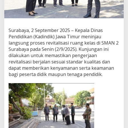
e
v
i
t
a
l
Surabaya, 2 September 2025 – Kepala Dinas
i
Pendidikan (Kadindik) Jawa Timur meninjau
s
langsung proses revitalisasi ruang kelas di SMAN 2
a
Surabaya pada Senin (2/9/2025). Kunjungan ini
s
i
dilakukan untuk memastikan pengerjaan
R
revitalisasi berjalan sesuai standar kualitas dan
u
dapat memberikan kenyamanan serta keamanan
a
bagi peserta didik maupun tenaga pendidik.
n
g
K
e
l
a
s
S
M
A
N