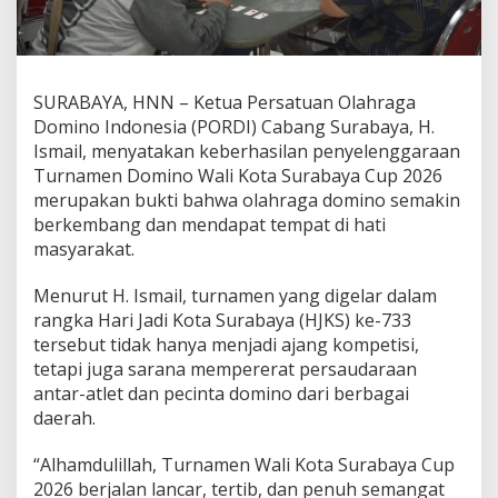
I
s
m
a
i
SURABAYA, HNN – Ketua Persatuan Olahraga
l
Domino Indonesia (PORDI) Cabang Surabaya, H.
B
Ismail, menyatakan keberhasilan penyelenggaraan
u
Turnamen Domino Wali Kota Surabaya Cup 2026
k
t
merupakan bukti bahwa olahraga domino semakin
i
berkembang dan mendapat tempat di hati
k
masyarakat.
a
n
Menurut H. Ismail, turnamen yang digelar dalam
M
a
rangka Hari Jadi Kota Surabaya (HJKS) ke-733
m
tersebut tidak hanya menjadi ajang kompetisi,
p
tetapi juga sarana mempererat persaudaraan
u
antar-atlet dan pecinta domino dari berbagai
G
e
daerah.
l
a
“Alhamdulillah, Turnamen Wali Kota Surabaya Cup
r
2026 berjalan lancar, tertib, dan penuh semangat
T