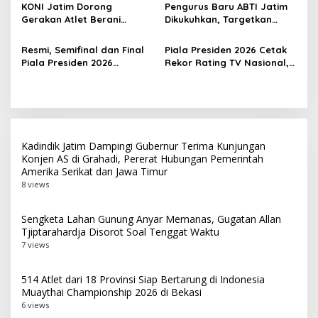
di Bekasi
Penghargaan Man of the
KONI Jatim Dorong
Pengurus Baru ABTI Jatim
Match
Gerakan Atlet Berani
Dikukuhkan, Targetkan
Bercerita, M. Nabil Soroti
Jawa Timur Jadi
Tekanan Mental Atlet Laki-
Barometer Bola Tangan
Resmi, Semifinal dan Final
Piala Presiden 2026 Cetak
Laki
Indonesia
Piala Presiden 2026
Rekor Rating TV Nasional,
Dipindah ke Bali, Surabaya
Hadiah Juara Naik Jadi
Gagal Jadi Tuan Rumah
Rp8 Miliar
Laga Puncak
Kadindik Jatim Dampingi Gubernur Terima Kunjungan
Konjen AS di Grahadi, Pererat Hubungan Pemerintah
Amerika Serikat dan Jawa Timur
8 views
Sengketa Lahan Gunung Anyar Memanas, Gugatan Allan
Tjiptarahardja Disorot Soal Tenggat Waktu
7 views
514 Atlet dari 18 Provinsi Siap Bertarung di Indonesia
Muaythai Championship 2026 di Bekasi
6 views