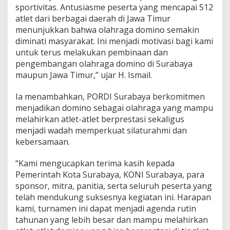
sportivitas. Antusiasme peserta yang mencapai 512
u
r
atlet dari berbagai daerah di Jawa Timur
n
menunjukkan bahwa olahraga domino semakin
a
diminati masyarakat. Ini menjadi motivasi bagi kami
m
untuk terus melakukan pembinaan dan
e
pengembangan olahraga domino di Surabaya
n
D
maupun Jawa Timur,” ujar H. Ismail.
o
m
Ia menambahkan, PORDI Surabaya berkomitmen
i
menjadikan domino sebagai olahraga yang mampu
n
melahirkan atlet-atlet berprestasi sekaligus
o
B
menjadi wadah memperkuat silaturahmi dan
e
kebersamaan.
r
g
“Kami mengucapkan terima kasih kepada
e
Pemerintah Kota Surabaya, KONI Surabaya, para
n
g
sponsor, mitra, panitia, serta seluruh peserta yang
s
telah mendukung suksesnya kegiatan ini. Harapan
i
kami, turnamen ini dapat menjadi agenda rutin
tahunan yang lebih besar dan mampu melahirkan