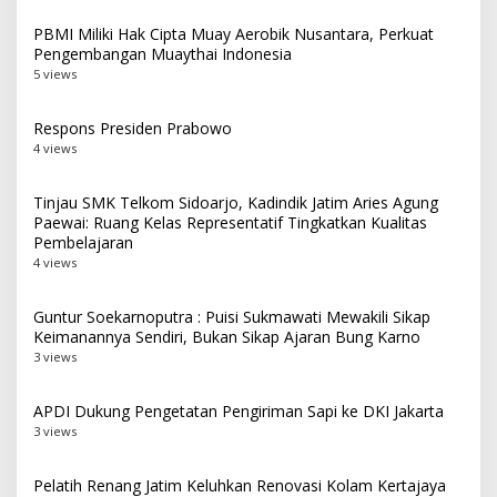
PBMI Miliki Hak Cipta Muay Aerobik Nusantara, Perkuat
Pengembangan Muaythai Indonesia
5 views
Respons Presiden Prabowo
4 views
Tinjau SMK Telkom Sidoarjo, Kadindik Jatim Aries Agung
Paewai: Ruang Kelas Representatif Tingkatkan Kualitas
Pembelajaran
4 views
Guntur Soekarnoputra : Puisi Sukmawati Mewakili Sikap
Keimanannya Sendiri, Bukan Sikap Ajaran Bung Karno
3 views
APDI Dukung Pengetatan Pengiriman Sapi ke DKI Jakarta
3 views
Pelatih Renang Jatim Keluhkan Renovasi Kolam Kertajaya