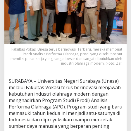
i
A
n
a
l
i
s
i
s
Fakultas Vokasi Unesa terus berinovasi. Terbaru, mereka membuat
P
Prodi Analisis Performa Olahraga, prodi yang disebut-sebut
e
memiliki pasar kerja yang sangat besar dan sangat dibutuhkan oleh
r
industri olahraga modern. (Foto: Zal)
f
o
r
SURABAYA – Universitas Negeri Surabaya (Unesa)
m
melalui Fakultas Vokasi terus berinovasi menjawab
a
O
kebutuhan industri olahraga modern dengan
l
menghadirkan Program Studi (Prodi) Analisis
a
Performa Olahraga (APO). Program studi yang baru
h
memasuki tahun kedua ini menjadi satu-satunya di
r
Indonesia dan diproyeksikan mampu mencetak
a
g
sumber daya manusia yang berperan penting
a