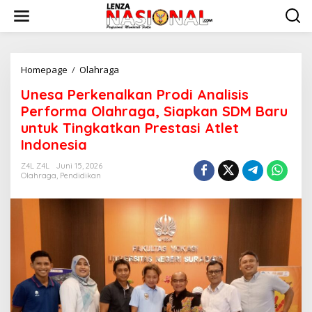
L
e
w
a
t
i
Homepage
/
Olahraga
U
k
n
Unesa Perkenalkan Prodi Analisis
e
e
k
s
Performa Olahraga, Siapkan SDM Baru
o
a
untuk Tingkatkan Prestasi Atlet
n
P
Indonesia
t
e
e
r
Z4L Z4L
Juni 15, 2026
n
k
Olahraga
,
Pendidikan
e
n
a
l
k
a
n
P
r
o
d