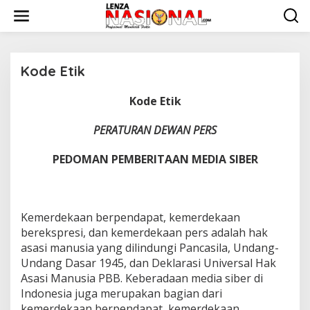
L
e
w
a
t
i
Kode Etik
k
e
Kode Etik
|
k
M
o
E
PERATURAN DEWAN PERS
n
I
3
t
,
e
PEDOMAN PEMBERITAAN MEDIA SIBER
2
n
0
2
0
O
L
Kemerdekaan berpendapat, kemerdekaan
E
H
berekspresi, dan kemerdekaan pers adalah hak
L
asasi manusia yang dilindungi Pancasila, Undang-
E
N
Undang Dasar 1945, dan Deklarasi Universal Hak
Z
Asasi Manusia PBB. Keberadaan media siber di
A
N
Indonesia juga merupakan bagian dari
A
S
kemerdekaan berpendapat, kemerdekaan