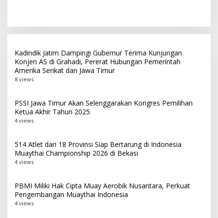
Bangun Partai Modern
Pancasila Pedoman Hidup
Berbasis Generasi Muda
Pada Peringatan Hari Lahir
Pancasila 2026
Kadindik Jatim Dampingi Gubernur Terima Kunjungan
Konjen AS di Grahadi, Pererat Hubungan Pemerintah
Amerika Serikat dan Jawa Timur
8 views
PSSI Jawa Timur Akan Selenggarakan Kongres Pemilihan
Ketua Akhir Tahun 2025
4 views
514 Atlet dari 18 Provinsi Siap Bertarung di Indonesia
Muaythai Championship 2026 di Bekasi
4 views
PBMI Miliki Hak Cipta Muay Aerobik Nusantara, Perkuat
Pengembangan Muaythai Indonesia
4 views