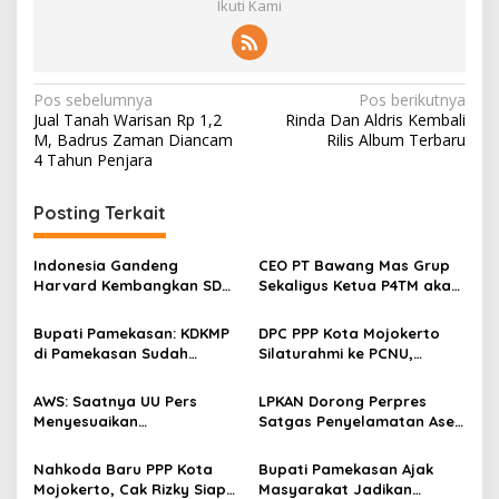
Ikuti Kami
N
Pos sebelumnya
Pos berikutnya
Jual Tanah Warisan Rp 1,2
Rinda Dan Aldris Kembali
a
M, Badrus Zaman Diancam
Rilis Album Terbaru
v
4 Tahun Penjara
i
Posting Terkait
g
a
Indonesia Gandeng
CEO PT Bawang Mas Grup
s
Harvard Kembangkan SDM
Sekaligus Ketua P4TM akan
Unggul dan Riset Berkelas
Memperjuangkan Petani
i
Dunia
Tembakau di Madura
Bupati Pamekasan: KDKMP
DPC PPP Kota Mojokerto
p
di Pamekasan Sudah
Silaturahmi ke PCNU,
Beroperasi, Target 180 Unit
Perkuat Kolaborasi untuk
o
Selesai Akhir Juli 2026
Masyarakat
AWS: Saatnya UU Pers
LPKAN Dorong Perpres
s
Menyesuaikan
Satgas Penyelamatan Aset
Perkembangan Platform
Negara dan
Digital dan AI
Pemberantasan Korupsi
Nahkoda Baru PPP Kota
Bupati Pamekasan Ajak
Mojokerto, Cak Rizky Siap
Masyarakat Jadikan