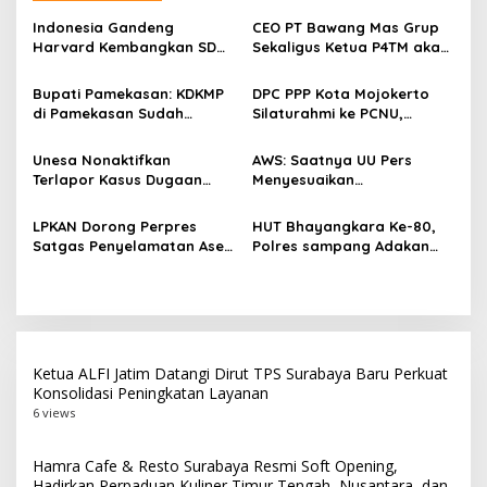
a
s
Indonesia Gandeng
CEO PT Bawang Mas Grup
Harvard Kembangkan SDM
Sekaligus Ketua P4TM akan
i
Unggul dan Riset Berkelas
Memperjuangkan Petani
p
Dunia
Tembakau di Madura
Bupati Pamekasan: KDKMP
DPC PPP Kota Mojokerto
di Pamekasan Sudah
Silaturahmi ke PCNU,
o
Beroperasi, Target 180 Unit
Perkuat Kolaborasi untuk
s
Selesai Akhir Juli 2026
Masyarakat
Unesa Nonaktifkan
AWS: Saatnya UU Pers
Terlapor Kasus Dugaan
Menyesuaikan
Kekerasan Verbal dari
Perkembangan Platform
Kegiatan Kampus demi
Digital dan AI
LPKAN Dorong Perpres
HUT Bhayangkara Ke-80,
Kelancaran Penanganan
Satgas Penyelamatan Aset
Polres sampang Adakan
Negara dan
Bakti Sosial Dengan Bagi-
Pemberantasan Korupsi
Bagi 300 Beras
Ketua ALFI Jatim Datangi Dirut TPS Surabaya Baru Perkuat
Konsolidasi Peningkatan Layanan
6 views
Hamra Cafe & Resto Surabaya Resmi Soft Opening,
Hadirkan Perpaduan Kuliner Timur Tengah, Nusantara, dan