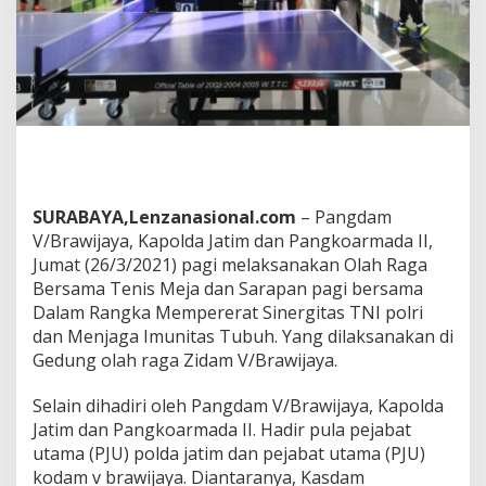
n
e
r
g
i
t
a
s
,
P
a
SURABAYA,Lenzanasional.com
– Pangdam
n
V/Brawijaya, Kapolda Jatim dan Pangkoarmada II,
g
Jumat (26/3/2021) pagi melaksanakan Olah Raga
d
Bersama Tenis Meja dan Sarapan pagi bersama
a
m
Dalam Rangka Mempererat Sinergitas TNI polri
V
dan Menjaga Imunitas Tubuh. Yang dilaksanakan di
B
Gedung olah raga Zidam V/Brawijaya.
r
a
Selain dihadiri oleh Pangdam V/Brawijaya, Kapolda
w
i
Jatim dan Pangkoarmada II. Hadir pula pejabat
j
utama (PJU) polda jatim dan pejabat utama (PJU)
a
kodam v brawijaya. Diantaranya, Kasdam
y