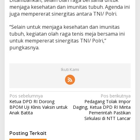
a
menjaga kesehatan dan imunitas tubuh. Agenda ini
J
juga mempererat sinergitas antara TNI/ Polri.
a
t
“Selain untuk menjaga kesehatan dan imunitas
i
tubuh, kegiatan olah raga tenis meja bersama ini
m
O
untuk mempererat sinergitas TNI/ Polri,”
l
pungkasnya.
a
h
R
a
Ikuti Kami
g
a
B
e
N
r
Pos sebelumnya
Pos berikutnya
s
Ketua DPD RI Dorong
Pedagang Tolak Impor
a
a
BPOM Uji Klinis Vaksin untuk
Daging, Ketua DPD RI Minta
m
v
Anak Batita
Pemerintah Pastikan
a
Sirkulasi di NTT Lancar
i
g
Posting Terkait