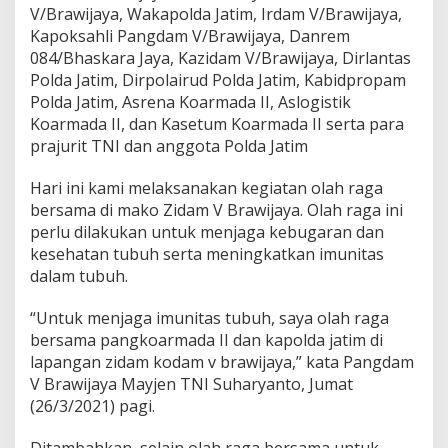
V/Brawijaya, Wakapolda Jatim, Irdam V/Brawijaya,
a
,
Kapoksahli Pangdam V/Brawijaya, Danrem
P
084/Bhaskara Jaya, Kazidam V/Brawijaya, Dirlantas
a
Polda Jatim, Dirpolairud Polda Jatim, Kabidpropam
n
Polda Jatim, Asrena Koarmada II, Aslogistik
g
Koarmada II, dan Kasetum Koarmada II serta para
k
o
prajurit TNI dan anggota Polda Jatim
a
r
Hari ini kami melaksanakan kegiatan olah raga
m
bersama di mako Zidam V Brawijaya. Olah raga ini
a
perlu dilakukan untuk menjaga kebugaran dan
d
a
kesehatan tubuh serta meningkatkan imunitas
I
dalam tubuh.
I
d
“Untuk menjaga imunitas tubuh, saya olah raga
a
bersama pangkoarmada II dan kapolda jatim di
n
K
lapangan zidam kodam v brawijaya,” kata Pangdam
a
V Brawijaya Mayjen TNI Suharyanto, Jumat
p
(26/3/2021) pagi.
o
l
Ditambahkan, selain olah raga bersama untuk
d