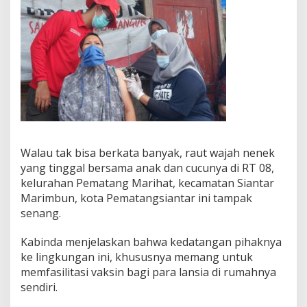
k
o
t
a
A
k
a
n
T
e
r
u
Walau tak bisa berkata banyak, raut wajah nenek
s
yang tinggal bersama anak dan cucunya di RT 08,
k
kelurahan Pematang Marihat, kecamatan Siantar
a
n
Marimbun, kota Pematangsiantar ini tampak
G
senang.
e
r
Kabinda menjelaskan bahwa kedatangan pihaknya
a
ke lingkungan ini, khususnya memang untuk
k
a
memfasilitasi vaksin bagi para lansia di rumahnya
n
sendiri.
B
I