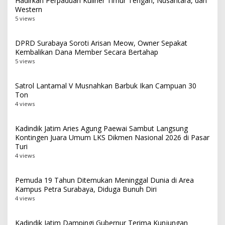
Hadirkan Perpaduan Kuliner Timur Tengah, Nusantara, dan
Western
5 views
DPRD Surabaya Soroti Arisan Meow, Owner Sepakat
Kembalikan Dana Member Secara Bertahap
5 views
Satrol Lantamal V Musnahkan Barbuk Ikan Campuan 30
Ton
4 views
Kadindik Jatim Aries Agung Paewai Sambut Langsung
Kontingen Juara Umum LKS Dikmen Nasional 2026 di Pasar
Turi
4 views
Pemuda 19 Tahun Ditemukan Meninggal Dunia di Area
Kampus Petra Surabaya, Diduga Bunuh Diri
4 views
Kadindik Jatim Dampingi Gubernur Terima Kunjungan