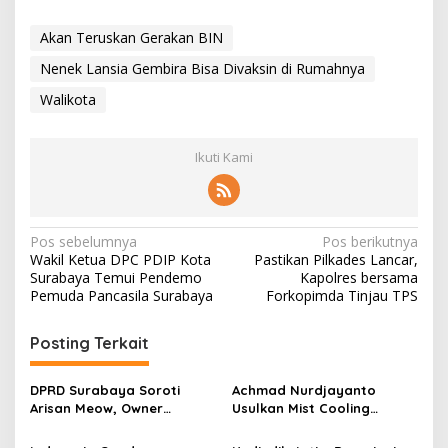
Akan Teruskan Gerakan BIN
Nenek Lansia Gembira Bisa Divaksin di Rumahnya
Walikota
Ikuti Kami
N
Pos sebelumnya
Pos berikutnya
Wakil Ketua DPC PDIP Kota
Pastikan Pilkades Lancar,
a
Surabaya Temui Pendemo
Kapolres bersama
v
Pemuda Pancasila Surabaya
Forkopimda Tinjau TPS
i
Posting Terkait
g
a
DPRD Surabaya Soroti
Achmad Nurdjayanto
s
Arisan Meow, Owner
Usulkan Mist Cooling
Sepakat Kembalikan Dana
System, Solusi Sejukkan
i
Member Secara Bertahap
Surabaya di Tengah Cuaca