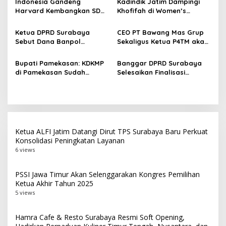
Indonesia Gandeng
Kadindik Jatim Dampingi
p
Panas
Harvard Kembangkan SDM
Khofifah di Women’s
Unggul dan Riset Berkelas
Leadership Forum 2026,
o
Dunia
Perkuat Kepemimpinan
Ketua DPRD Surabaya
CEO PT Bawang Mas Grup
s
Perempuan untuk Indonesia
Sebut Dana Banpol
Sekaligus Ketua P4TM akan
Berdampak
Berperan Topang
Memperjuangkan Petani
Pendidikan Politik
Tembakau di Madura
Bupati Pamekasan: KDKMP
Banggar DPRD Surabaya
Masyarakat
di Pamekasan Sudah
Selesaikan Finalisasi
Beroperasi, Target 180 Unit
Pertanggungjawaban APBD
Selesai Akhir Juli 2026
2025, Paripurna Digelar 27
Juli
Ketua ALFI Jatim Datangi Dirut TPS Surabaya Baru Perkuat
Konsolidasi Peningkatan Layanan
6 views
PSSI Jawa Timur Akan Selenggarakan Kongres Pemilihan
Ketua Akhir Tahun 2025
5 views
Hamra Cafe & Resto Surabaya Resmi Soft Opening,