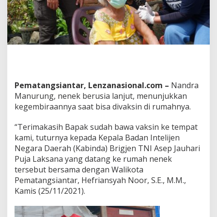
s
a
D
i
v
a
k
s
i
Pematangsiantar, Lenzanasional.com –
Nandra
n
d
Manurung, nenek berusia lanjut, menunjukkan
i
kegembiraannya saat bisa divaksin di rumahnya.
R
u
“Terimakasih Bapak sudah bawa vaksin ke tempat
m
kami, tuturnya kepada Kepala Badan Intelijen
a
h
Negara Daerah (Kabinda) Brigjen TNI Asep Jauhari
n
Puja Laksana yang datang ke rumah nenek
y
tersebut bersama dengan Walikota
a
Pematangsiantar, Hefriansyah Noor, S.E., M.M.,
,
W
Kamis (25/11/2021).
a
l
i