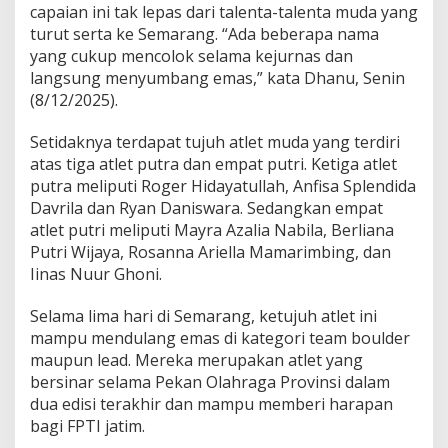
capaian ini tak lepas dari talenta-talenta muda yang
e
turut serta ke Semarang. “Ada beberapa nama
m
i
yang cukup mencolok selama kejurnas dan
l
langsung menyumbang emas,” kata Dhanu, Senin
a
(8/12/2025).
n
g
Setidaknya terdapat tujuh atlet muda yang terdiri
A
t
atas tiga atlet putra dan empat putri. Ketiga atlet
l
putra meliputi Roger Hidayatullah, Anfisa Splendida
e
Davrila dan Ryan Daniswara. Sedangkan empat
t
atlet putri meliputi Mayra Azalia Nabila, Berliana
M
u
Putri Wijaya, Rosanna Ariella Mamarimbing, dan
d
Iinas Nuur Ghoni.
a
,
Selama lima hari di Semarang, ketujuh atlet ini
F
mampu mendulang emas di kategori team boulder
P
T
maupun lead. Mereka merupakan atlet yang
I
bersinar selama Pekan Olahraga Provinsi dalam
J
dua edisi terakhir dan mampu memberi harapan
a
bagi FPTI jatim.
t
i