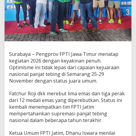
r
a
U
m
u
m
K
e
j
u
Surabaya – Pengprov FPTI Jawa Timur menatap
r
kegiatan 2026 dengan keyakinan penuh.
n
Optimisme ini tidak lepas dari capaian kejuaraan
a
nasional panjat tebing di Semarang 25-29
s
November dengan status juara umum.
B
e
r
Fatchur Roji dkk merebut lima emas dan tiga perak
k
dari 12 medali emas yang diperebutkan. Status ini
a
kembali menempatkan tim FPTI Jatim
t
mempertahankan supremasi panjat tebing
A
k
nasional dalam beberapa tahun terakhir.
s
i
Ketua Umum FPTI Jatim, Dhanu Iswara menilai
G