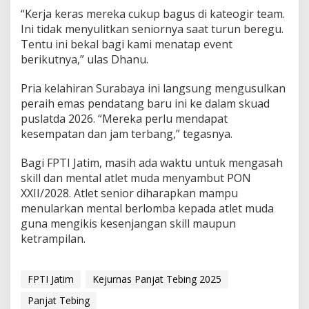
m
“Kerja keras mereka cukup bagus di kateogir team.
B
Ini tidak menyulitkan seniornya saat turun beregu.
a
Tentu ini bekal bagi kami menatap event
n
berikutnya,” ulas Dhanu.
g
g
a
Pria kelahiran Surabaya ini langsung mengusulkan
peraih emas pendatang baru ini ke dalam skuad
puslatda 2026. “Mereka perlu mendapat
kesempatan dan jam terbang,” tegasnya.
Bagi FPTI Jatim, masih ada waktu untuk mengasah
skill dan mental atlet muda menyambut PON
XXII/2028. Atlet senior diharapkan mampu
menularkan mental berlomba kepada atlet muda
guna mengikis kesenjangan skill maupun
ketrampilan.
FPTI Jatim
Kejurnas Panjat Tebing 2025
Panjat Tebing