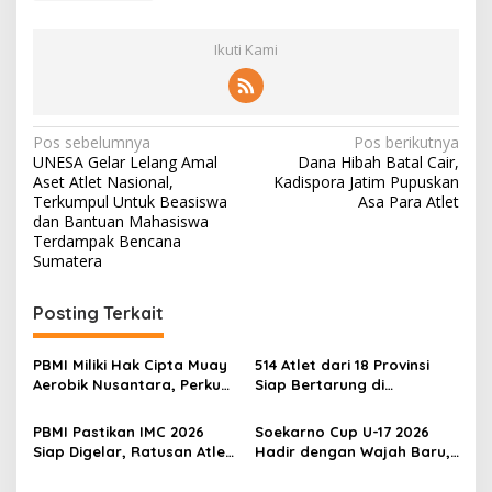
Ikuti Kami
N
Pos sebelumnya
Pos berikutnya
UNESA Gelar Lelang Amal
Dana Hibah Batal Cair,
a
Aset Atlet Nasional,
Kadispora Jatim Pupuskan
v
Terkumpul Untuk Beasiswa
Asa Para Atlet
dan Bantuan Mahasiswa
i
Terdampak Bencana
Sumatera
g
a
Posting Terkait
s
i
PBMI Miliki Hak Cipta Muay
514 Atlet dari 18 Provinsi
p
Aerobik Nusantara, Perkuat
Siap Bertarung di
Pengembangan Muaythai
Indonesia Muaythai
o
Indonesia
Championship 2026 di
PBMI Pastikan IMC 2026
Soekarno Cup U-17 2026
Bekasi
s
Siap Digelar, Ratusan Atlet
Hadir dengan Wajah Baru,
Terbaik Indonesia Berlaga
Ada Wasit Perempuan dan
di Bekasi
Penghargaan Man of the