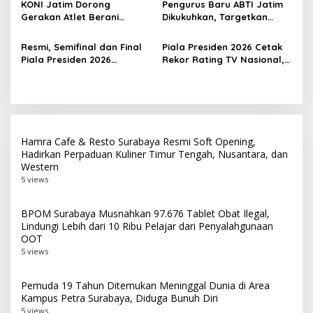
KONI Jatim Dorong
Pengurus Baru ABTI Jatim
Match
Gerakan Atlet Berani
Dikukuhkan, Targetkan
Bercerita, M. Nabil Soroti
Jawa Timur Jadi
Tekanan Mental Atlet Laki-
Barometer Bola Tangan
Resmi, Semifinal dan Final
Piala Presiden 2026 Cetak
Laki
Indonesia
Piala Presiden 2026
Rekor Rating TV Nasional,
Dipindah ke Bali, Surabaya
Hadiah Juara Naik Jadi
Gagal Jadi Tuan Rumah
Rp8 Miliar
Laga Puncak
Hamra Cafe & Resto Surabaya Resmi Soft Opening,
Hadirkan Perpaduan Kuliner Timur Tengah, Nusantara, dan
Western
5 views
BPOM Surabaya Musnahkan 97.676 Tablet Obat Ilegal,
Lindungi Lebih dari 10 Ribu Pelajar dari Penyalahgunaan
OOT
5 views
Pemuda 19 Tahun Ditemukan Meninggal Dunia di Area
Kampus Petra Surabaya, Diduga Bunuh Diri
5 views