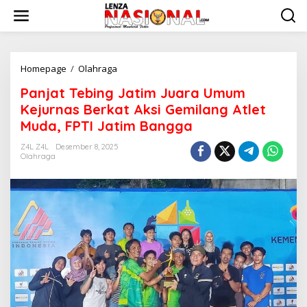
L
e
w
a
t
i
Homepage
/
Olahraga
P
k
a
Panjat Tebing Jatim Juara Umum
e
n
k
j
Kejurnas Berkat Aksi Gemilang Atlet
o
a
Muda, FPTI Jatim Bangga
n
t
t
T
Z4L Z4L
Desember 8, 2025
e
e
Olahraga
n
b
i
n
g
J
a
t
i
m
J
u
a