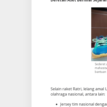
a
m
p
a
k
B
e
n
c
a
n
a
S
u
m
Sederet 
a
mahasisw
bantuan 
t
e
r
a
Selain raket Ratri, lelang am
olahraga nasional, antara lain:
Jersey tim nasional deng