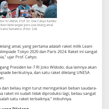
tor IV UNESA, Prof. Dr. Dwi Cahyo Kartiko
beri keterangan pers usai lelang amal
ncana Sumatera. (Foto: Zal)
elang amal, yang pertama adalah raket milik Leani
alimpiade Tokyo 2020 dan Paris 2024. Raket ini sangat
a,” ujar Prof. Cahyo.
egang Presiden ke-7 RI Joko Widodo, dua lainnya akan
mpiade berikutnya, dan satu raket dilelang UNESA
n.
 dan beliau ingin turut meringankan beban saudara-
a raket ini sudah tidak diproduksi lagi, beliau sangat
lah satu raket terbaiknya,” imbuhnya.
h yang Dilelang