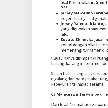
asal Korea Selatan,
Shin 
PSSI
Jersey Marcelino Ferdin
negeri. Jersey ini digunaka
Jersey Rahmat Irianto
, 
yang digunakan saat men
lalu.
Sepatu Bhinneka Jasa
, 
kental dengan nilai histo
memenangi turnamen di ca
“Kalau hanya disimpan di ruang
barang-barang ini bisa memberi
Selain hasil lelang aset terseb
digalang dari para pejabat tin
kepedulian terhadap sesama.
63 Mahasiswa Terdampak Ter
Dari total 458 mahasiswa baru