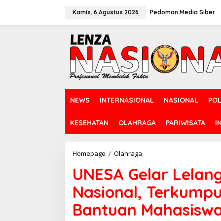
L
e
Kamis, 6 Agustus 2026
Pedoman Media Siber
w
a
t
i
k
e
k
o
n
NEWS
INTERNASIONAL
NASIONAL
POL
t
e
n
KESEHATAN
OLAHRAGA
PARIWISATA
I
Homepage
/
Olahraga
U
N
UNESA Gelar Lelang
E
S
Nasional, Terkumpu
A
G
Bantuan Mahasisw
e
l