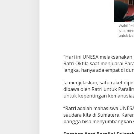
w
a
d
a
n
Wakil Rek
B
saat mem
untuk be
a
n
t
u
“Hari ini UNESA melaksanakan l
a
n
Ratri Oktila saat menjuarai Par
M
langka, hanya ada empat di duni
a
h
Ia menjelaskan, satu raket dip
a
dibawa oleh Ratri untuk Parali
s
i
untuk kepentingan kemanusiaa
s
w
“Ratri adalah mahasiswa UNESA
a
saudara kita di Sumatera. Karen
T
bangga bisa menyumbangkan sa
e
r
d
Deretan Aset Bernilai Sejara