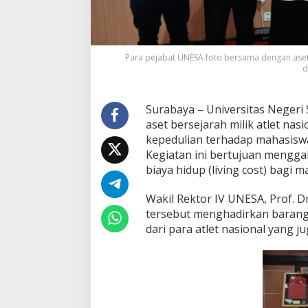
o
n
a
l
,
Para pejabat UNESA foto bersama dengan aset 
T
d
e
r
k
Surabaya – Universitas Negeri
u
aset bersejarah milik atlet n
m
kepedulian terhadap mahasisw
p
Kegiatan ini bertujuan mengga
u
l
biaya hidup (living cost) bagi
U
n
Wakil Rektor IV UNESA, Prof. D
t
tersebut menghadirkan barang-
u
dari para atlet nasional yang 
k
B
e
a
s
i
s