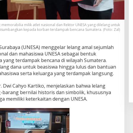
memorabilia milik atlet nasional dan Rektor UNESA yang dilelang untuk
isumbangkan kepada korban terdampak bencana Sumatera. (Foto: Zal)
 Surabaya (UNESA) menggelar lelang amal sejumlah
asional dan mahasiswa UNESA sebagai bentuk
a yang terdampak bencana di wilayah Sumatera.
lang dana untuk beasiswa hingga lulus dan bantuan
 mahasiswa serta keluarga yang terdampak langsung.
r. Dwi Cahyo Kartiko, menjelaskan bahwa lelang
barang bernilai historis dan simbolik, khususnya
juga memiliki keterkaitan dengan UNESA.