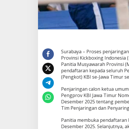
i
m
u
l
a
i
,
P
o
s
Surabaya – Proses penjaringa
i
Provinsi Kickboxing Indonesia 
s
Panitia Musyawarah Provinsi 
i
pendaftaran kepada seluruh P
I
n
(Pengkot) KBI se-Jawa Timur s
c
u
Penjaringan calon ketua umum 
m
Pengprov KBI Jawa Timur Nomo
b
Desember 2025 tentang pemben
e
n
Tim Penjaringan dan Penyarin
t
W
Panitia membuka pendaftaran b
i
Desember 2025. Selanjutnya, ak
r