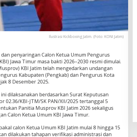
Ilustrasi Kickboxing Jatim. (Foto: KONI Jatim)
n dan penyaringan Calon Ketua Umum Pengurus
(KBI) Jawa Timur masa bakti 2026–2030 resmi dimulai.
(Musprov) KBI Jatim telah mengedarkan undangan
engurus Kabupaten (Pengkab) dan Pengurus Kota
ejak 8 Desember 2025.
ini dilaksanakan berdasarkan Surat Keputusan
r 02.36/KBI-JTM/SK PAN/XII/2025 tertanggal 5
tukan Panitia Musprov KBI Jatim 2026 sekaligus
gan Calon Ketua Umum KBI Jawa Timur.
akal calon Ketua Umum KBI Jatim mulai 8 hingga 15
an dilakukan tahapan verifikasi administrasi dan