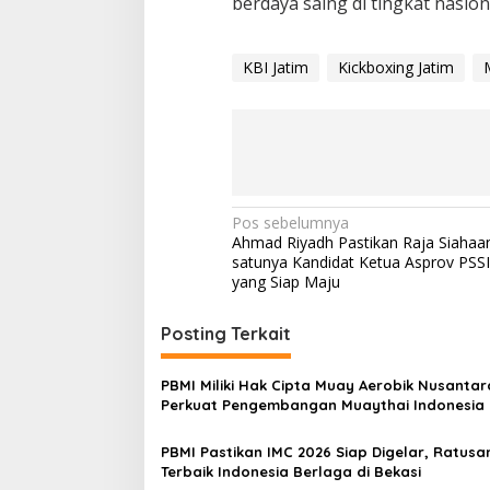
berdaya saing di tingkat nasio
KBI Jatim
Kickboxing Jatim
N
Pos sebelumnya
Ahmad Riyadh Pastikan Raja Siahaa
a
satunya Kandidat Ketua Asprov PSSI
v
yang Siap Maju
i
Posting Terkait
g
a
PBMI Miliki Hak Cipta Muay Aerobik Nusantar
s
Perkuat Pengembangan Muaythai Indonesia
i
PBMI Pastikan IMC 2026 Siap Digelar, Ratusan
p
Terbaik Indonesia Berlaga di Bekasi