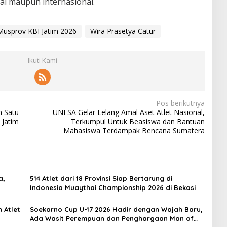
nal maupun internasional.
Musprov KBI Jatim 2026
Wira Prasetya Catur
Ikuti Kami
Pos berikutnya
n Satu-
UNESA Gelar Lelang Amal Aset Atlet Nasional,
 Jatim
Terkumpul Untuk Beasiswa dan Bantuan
Mahasiswa Terdampak Bencana Sumatera
a,
514 Atlet dari 18 Provinsi Siap Bertarung di
Indonesia Muaythai Championship 2026 di Bekasi
 Atlet
Soekarno Cup U-17 2026 Hadir dengan Wajah Baru,
Ada Wasit Perempuan dan Penghargaan Man of