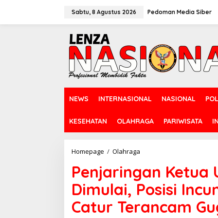
L
e
Sabtu, 8 Agustus 2026
Pedoman Media Siber
w
a
t
i
k
e
k
o
n
NEWS
INTERNASIONAL
NASIONAL
POL
t
e
n
KESEHATAN
OLAHRAGA
PARIWISATA
I
Homepage
/
Olahraga
P
e
Penjaringan Ketua
n
j
Dimulai, Posisi Inc
a
r
Catur Terancam Gu
i
n