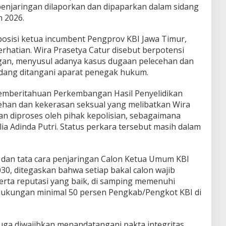
penjaringan dilaporkan dan dipaparkan dalam sidang
 2026.
posisi ketua incumbent Pengprov KBI Jawa Timur,
erhatian. Wira Prasetya Catur disebut berpotensi
gan, menyusul adanya kasus dugaan pelecehan dan
edang ditangani aparat penegak hukum.
mberitahuan Perkembangan Hasil Penyelidikan
ehan dan kekerasan seksual yang melibatkan Wira
dan diproses oleh pihak kepolisian, sebagaimana
lia Adinda Putri. Status perkara tersebut masih dalam
 dan tata cara penjaringan Calon Ketua Umum KBI
30, ditegaskan bahwa setiap bakal calon wajib
 serta reputasi yang baik, di samping memenuhi
 dukungan minimal 50 persen Pengkab/Pengkot KBI di
 juga diwajibkan menandatangani pakta integritas,