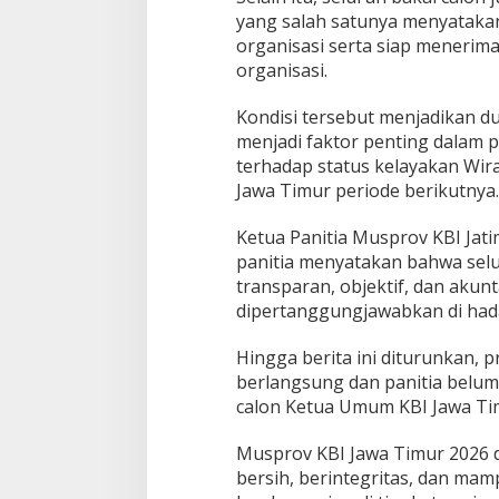
u
yang salah satunya menyataka
r
organisasi serta siap menerima
organisasi.
Kondisi tersebut menjadikan d
menjadi faktor penting dalam 
terhadap status kelayakan Wir
Jawa Timur periode berikutnya.
Ketua Panitia Musprov KBI Jati
panitia menyatakan bahwa selu
transparan, objektif, dan akunt
dipertanggungjawabkan di had
Hingga berita ini diturunkan, 
berlangsung dan panitia belu
calon Ketua Umum KBI Jawa Timu
Musprov KBI Jawa Timur 2026 
bersih, berintegritas, dan ma