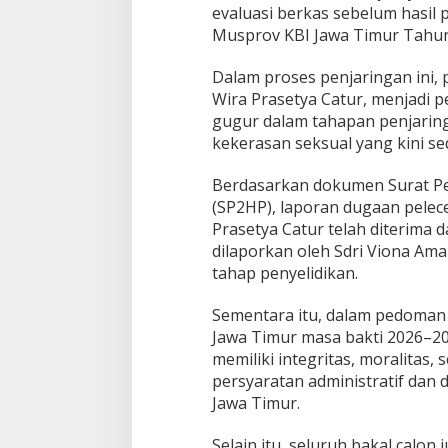
evaluasi berkas sebelum hasil 
a
P
Musprov KBI Jawa Timur Tahun
r
a
Dalam proses penjaringan ini, 
s
Wira Prasetya Catur, menjadi p
e
gugur dalam tahapan penjarin
t
y
kekerasan seksual yang kini s
a
C
Berdasarkan dokumen Surat Pe
a
(SP2HP), laporan dugaan pelec
t
Prasetya Catur telah diterima 
u
r
dilaporkan oleh Sdri Viona Ama
T
tahap penyelidikan.
e
r
Sementara itu, dalam pedoman
a
Jawa Timur masa bakti 2026–20
n
c
memiliki integritas, moralitas,
a
persyaratan administratif dan
m
Jawa Timur.
G
u
Selain itu, seluruh bakal calon
g