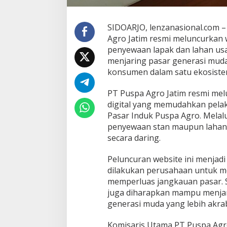
a
l
,
SIDOARJO, lenzanasional.com – T
S
Agro Jatim resmi meluncurkan 
a
penyewaan lapak dan lahan usah
s
a
menjaring pasar generasi mud
r
konsumen dalam satu ekosistem
G
e
PT Puspa Agro Jatim resmi mel
n
digital yang memudahkan pela
Z
L
Pasar Induk Puspa Agro. Melalu
e
penyewaan stan maupun lahan 
w
secara daring.
a
t
Peluncuran website ini menjadi
P
l
dilakukan perusahaan untuk me
a
memperluas jangkauan pasar. S
t
juga diharapkan mampu menja
f
generasi muda yang lebih akra
o
r
m
Komisaris Utama PT Puspa Agro