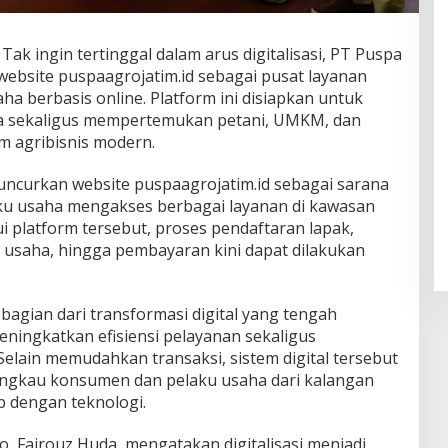
ak ingin tertinggal dalam arus digitalisasi, PT Puspa
website puspaagrojatim.id sebagai pusat layanan
a berbasis online. Platform ini disiapkan untuk
a sekaligus mempertemukan petani, UMKM, dan
 agribisnis modern.
uncurkan website puspaagrojatim.id sebagai sarana
ku usaha mengakses berbagai layanan di kawasan
i platform tersebut, proses pendaftaran lapak,
usaha, hingga pembayaran kini dapat dilakukan
 bagian dari transformasi digital yang tengah
ningkatkan efisiensi pelayanan sekaligus
elain memudahkan transaksi, sistem digital tersebut
ngkau konsumen dan pelaku usaha dari kalangan
b dengan teknologi.
, Fairouz Huda, mengatakan digitalisasi menjadi