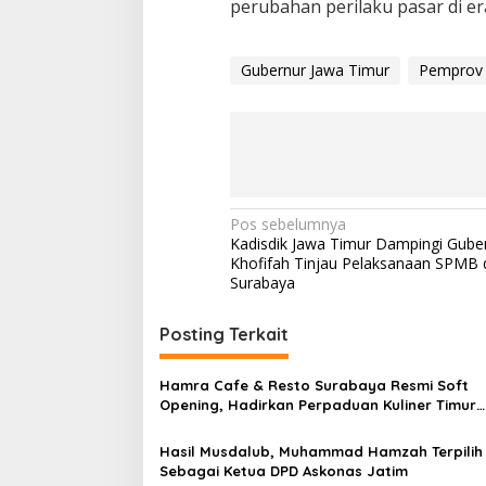
perubahan perilaku pasar di era
Gubernur Jawa Timur
Pemprov 
N
Pos sebelumnya
Kadisdik Jawa Timur Dampingi Gube
a
Khofifah Tinjau Pelaksanaan SPMB
v
Surabaya
i
Posting Terkait
g
a
Hamra Cafe & Resto Surabaya Resmi Soft
s
Opening, Hadirkan Perpaduan Kuliner Timur
Tengah, Nusantara, dan Western
i
Hasil Musdalub, Muhammad Hamzah Terpilih
p
Sebagai Ketua DPD Askonas Jatim