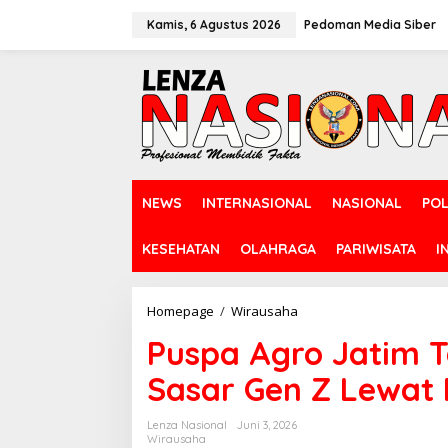
L
e
Kamis, 6 Agustus 2026
Pedoman Media Siber
w
a
t
i
k
e
k
o
n
NEWS
INTERNASIONAL
NASIONAL
POL
t
e
n
KESEHATAN
OLAHRAGA
PARIWISATA
I
Homepage
/
Wirausaha
P
u
Puspa Agro Jatim Ta
s
p
Sasar Gen Z Lewat P
a
A
g
Lenza Nasional
Juni 3, 2026
r
Wirausaha