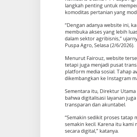
A
langkah penting untuk memper
g
komoditas pertanian yang mod
r
i
“Dengan adanya website ini, k
b
i
membuka akses yang lebih luas
s
dalam sektor agribisnis,” ujar
n
Puspa Agro, Selasa (2/6/2026).
i
s
Menurut Fairouz, website terse
O
n
tetapi juga menjadi pusat trans
l
platform media sosial. Tahap a
i
dikembangkan ke Instagram m
n
e
Sementara itu, Direktur Utam
bahwa digitalisasi layanan juga
transparan dan akuntabel.
“Semakin sedikit proses tatap
semakin kecil. Karena itu kami
secara digital,” katanya.