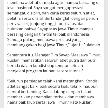
membina atlet-atlet muda agar mampu bersaing di
a
level nasional. Saya sangat mengapresiasi
w
I
semangat, disiplin, dan kerja keras seluruh atlet,
n
pelatih, serta ofisial. Bertandinglah dengan penuh
d
percaya diri, junjung tinggi sportivitas, dan
o
buktikan bahwa Sayap Mas Jawa Timur mampu
n
e
bersaing dengan tim-tim terbaik di Indonesia.
s
Semoga pulang membawa prestasi yang
i
membanggakan bagi Jawa Timur,” ujar H. Sulaiman.
a
Sementara itu, Manajer Tim Sayap Mas Jawa Timur,
Ruslan, memastikan seluruh atlet putra dan putri
berada dalam kondisi siap tempur setelah
menjalani program latihan secara intensif.
“Seluruh persiapan telah kami matangkan. Kondisi
atlet sangat baik, baik secara fisik, teknik maupun
mental bertanding. Kami datang dengan tekad
memberikan penampilan terbaik dan membawa
nama baik klub serta Jawa Timur,” kata Ruslan.