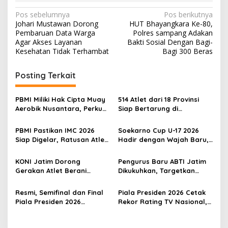
N
Pos sebelumnya
Pos berikutnya
Johari Mustawan Dorong
HUT Bhayangkara Ke-80,
a
Pembaruan Data Warga
Polres sampang Adakan
v
Agar Akses Layanan
Bakti Sosial Dengan Bagi-
Kesehatan Tidak Terhambat
Bagi 300 Beras
i
g
Posting Terkait
a
s
PBMI Miliki Hak Cipta Muay
514 Atlet dari 18 Provinsi
Aerobik Nusantara, Perkuat
Siap Bertarung di
i
Pengembangan Muaythai
Indonesia Muaythai
p
Indonesia
Championship 2026 di
PBMI Pastikan IMC 2026
Soekarno Cup U-17 2026
Bekasi
Siap Digelar, Ratusan Atlet
Hadir dengan Wajah Baru,
o
Terbaik Indonesia Berlaga
Ada Wasit Perempuan dan
s
di Bekasi
Penghargaan Man of the
KONI Jatim Dorong
Pengurus Baru ABTI Jatim
Match
Gerakan Atlet Berani
Dikukuhkan, Targetkan
Bercerita, M. Nabil Soroti
Jawa Timur Jadi
Tekanan Mental Atlet Laki-
Barometer Bola Tangan
Resmi, Semifinal dan Final
Piala Presiden 2026 Cetak
Laki
Indonesia
Piala Presiden 2026
Rekor Rating TV Nasional,
Dipindah ke Bali, Surabaya
Hadiah Juara Naik Jadi
Gagal Jadi Tuan Rumah
Rp8 Miliar