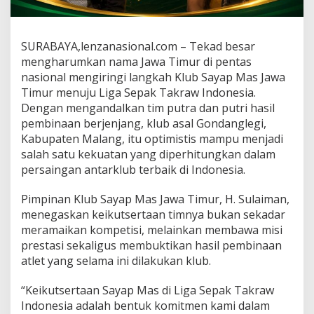
a
n
P
SURABAYA,lenzanasional.com – Tekad besar
r
e
mengharumkan nama Jawa Timur di pentas
s
nasional mengiringi langkah Klub Sayap Mas Jawa
t
Timur menuju Liga Sepak Takraw Indonesia.
a
Dengan mengandalkan tim putra dan putri hasil
s
i
pembinaan berjenjang, klub asal Gondanglegi,
d
Kabupaten Malang, itu optimistis mampu menjadi
i
salah satu kekuatan yang diperhitungkan dalam
L
persaingan antarklub terbaik di Indonesia.
i
g
a
Pimpinan Klub Sayap Mas Jawa Timur, H. Sulaiman,
S
menegaskan keikutsertaan timnya bukan sekadar
e
meramaikan kompetisi, melainkan membawa misi
p
prestasi sekaligus membuktikan hasil pembinaan
a
atlet yang selama ini dilakukan klub.
k
T
a
“Keikutsertaan Sayap Mas di Liga Sepak Takraw
k
Indonesia adalah bentuk komitmen kami dalam
r