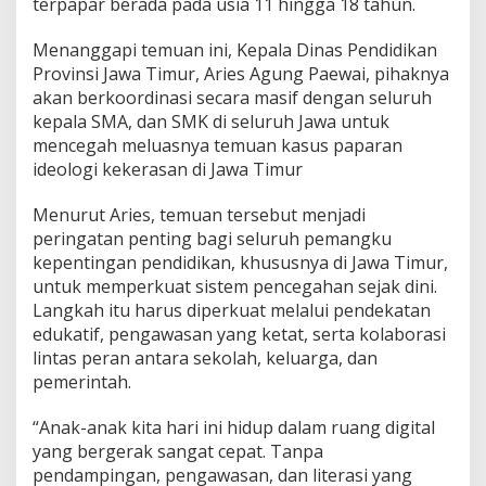
terpapar berada pada usia 11 hingga 18 tahun.
i
J
Menanggapi temuan ini, Kepala Dinas Pendidikan
a
Provinsi Jawa Timur, Aries Agung Paewai, pihaknya
t
i
akan berkoordinasi secara masif dengan seluruh
m
kepala SMA, dan SMK di seluruh Jawa untuk
,
mencegah meluasnya temuan kasus paparan
K
ideologi kekerasan di Jawa Timur
a
d
i
Menurut Aries, temuan tersebut menjadi
n
peringatan penting bagi seluruh pemangku
d
kepentingan pendidikan, khususnya di Jawa Timur,
i
untuk memperkuat sistem pencegahan sejak dini.
k
Langkah itu harus diperkuat melalui pendekatan
S
i
edukatif, pengawasan yang ketat, serta kolaborasi
a
lintas peran antara sekolah, keluarga, dan
p
pemerintah.
k
a
“Anak-anak kita hari ini hidup dalam ruang digital
n
L
yang bergerak sangat cepat. Tanpa
a
pendampingan, pengawasan, dan literasi yang
n