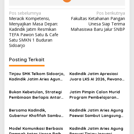
N
Pos sebelumnya
Pos berikutnya
Meracik Kompetensi,
Fakultas Ketahanan Pangan
a
Menyajikan Masa Depan:
Unesa Siap Terima
v
Kadindik Jatim Resmikan
Mahasiswa Baru Jalur SNBP
TEFA Pawon Satu & Cafe
i
Satu SMKN 1 Buduran
Sidoarjo
g
a
Posting Terkait
s
i
Tinjau SMK Telkom Sidoarjo,
Kadindik Jatim Apresiasi
p
Kadindik Jatim Aries Agung
Juara LKS AI 2026, Revano
Paewai: Ruang Kelas
Terima Bantuan Pendidikan
o
Representatif Tingkatkan
dari Gubernur Khofifah
Bukan Kebetulan, Strategi
Jatim Pimpin Calon Murid
Kualitas Pembelajaran
s
Pembinaan Berlapis Antar
Program Pembelajaran
Jatim Cetak Quattrick
Jarak Jauh Nasional, 109
Juara Umum LKS Nasional
ATS Lolos Verifikasi dan
Bersama Kadindik,
Kadindik Jatim Aries Agung
Siap Belajar
Gubernur Khofifah Sambut
Paewai Sambut Langsung
Kontingen Jatim Juara
Kontingen Juara Umum LKS
Umum LKS Dikmen Nasional
Dikmen Nasional 2026 di
Model Komunikasi Berbasis
Kadindik Jatim Aries Agung
2026 di Grahadi
Pasar Turi
Dampak Antar Unesa Raih
Paewai Tinjau Inovasi