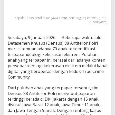
d
e
o
l
Kepala Dinas Pendidikan Jawa Timur, Aries Agung Paewai. (Foto:
o
Dindik Jatim)
g
i
K
Surabaya, 9 Januari 2026 — Beberapa waktu lalu
e
Detasemen Khusus (Densus) 88 Antiteror Polri
k
merilis temuan adanya 70 anak teridentifikasi
e
terpapar ideologi kekerasan ekstrem. Puluhan
r
a
anak yang terpapar ini berasal dari adanya konten
s
penyebar ideologi kekerasan ekstrem melalui kanal
a
digital yang beroperasi dengan kedok True Crime
n
Community.
p
a
d
Dari puluhan anak yang terpapar tersebut, tim
a
Densus 88 Antiteror Polri menyebut paparan
A
tertinggi berada di DKI Jakarta dengan 15 anak,
n
disusul Jawa Barat 12 anak, Jawa Timur 11 anak,
a
k
dan Jawa Tengah 9 anak. Dengan rentang kasus
d