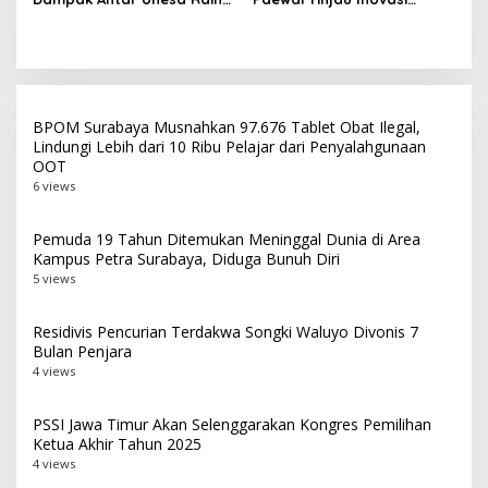
Top 3 Media Relations
Peserta PKN Tingkat II
Awards 2026 Kategori
Angkatan IV 2026 di
Siaran Pers Terbaik
Makassar
BPOM Surabaya Musnahkan 97.676 Tablet Obat Ilegal,
Lindungi Lebih dari 10 Ribu Pelajar dari Penyalahgunaan
OOT
6 views
Pemuda 19 Tahun Ditemukan Meninggal Dunia di Area
Kampus Petra Surabaya, Diduga Bunuh Diri
5 views
Residivis Pencurian Terdakwa Songki Waluyo Divonis 7
Bulan Penjara
4 views
PSSI Jawa Timur Akan Selenggarakan Kongres Pemilihan
Ketua Akhir Tahun 2025
4 views