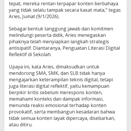
tepat, mereka rentan terpapar konten berbahaya
g
yang tidak selalu tampak secara kasat mata,” tegas
k
a
Aries, Jumat (9/1/2026).
h
S
Sebagai bentuk tanggung jawab dan komitmen
t
melindungi peserta didik, Aries menegaskan
r
pihaknya telah menyiapkan langkah strategis
a
t
antisipatif. Diantaranya, Penguatan Literasi Digital
e
Reflektif di Sekolah.
g
i
Upaya ini, kata Aries, dimaksudkan untuk
s
mendorong SMA, SMK, dan SLB tidak hanya
A
n
mengajarkan keterampilan teknis digital, tetapi
t
juga literasi digital reflektif, yaitu kemampuan
i
berpikir kritis sebelum merespons konten,
s
memahami konteks dan dampak informasi,
i
menunda reaksi emosional terhadap konten
p
a
provokatif, serta membangun kesadaran bahwa
t
tidak semua konten layak dipercaya, disebarkan,
i
atau ditiru.
f