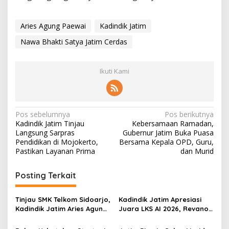
Aries Agung Paewai
Kadindik Jatim
Nawa Bhakti Satya Jatim Cerdas
Ikuti Kami
N
Pos sebelumnya
Pos berikutnya
Kadindik Jatim Tinjau
Kebersamaan Ramadan,
a
Langsung Sarpras
Gubernur Jatim Buka Puasa
v
Pendidikan di Mojokerto,
Bersama Kepala OPD, Guru,
Pastikan Layanan Prima
dan Murid
i
g
Posting Terkait
a
s
Tinjau SMK Telkom Sidoarjo,
Kadindik Jatim Apresiasi
Kadindik Jatim Aries Agung
Juara LKS AI 2026, Revano
i
Paewai: Ruang Kelas
Terima Bantuan Pendidikan
Representatif Tingkatkan
dari Gubernur Khofifah