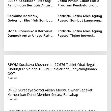
p
Bukan Kebetulan, Strategi
Jatim Pimpin Calon Murid
Kualitas Pembelajaran
Pembinaan Berlapis Antar
Program Pembelajaran
o
Jatim Cetak Quattrick
Jarak Jauh Nasional, 109
s
Juara Umum LKS Nasional
ATS Lolos Verifikasi dan
Bersama Kadindik,
Kadindik Jatim Aries Agung
Siap Belajar
Gubernur Khofifah Sambut
Paewai Sambut Langsung
Kontingen Jatim Juara
Kontingen Juara Umum LKS
Umum LKS Dikmen Nasional
Dikmen Nasional 2026 di
Model Komunikasi Berbasis
Kadindik Jatim Aries Agung
2026 di Grahadi
Pasar Turi
Dampak Antar Unesa Raih
Paewai Tinjau Inovasi
Top 3 Media Relations
Peserta PKN Tingkat II
Awards 2026 Kategori
Angkatan IV 2026 di
Siaran Pers Terbaik
Makassar
BPOM Surabaya Musnahkan 97.676 Tablet Obat Ilegal,
Lindungi Lebih dari 10 Ribu Pelajar dari Penyalahgunaan
OOT
7 views
DPRD Surabaya Soroti Arisan Meow, Owner Sepakat
Kembalikan Dana Member Secara Bertahap
5 views