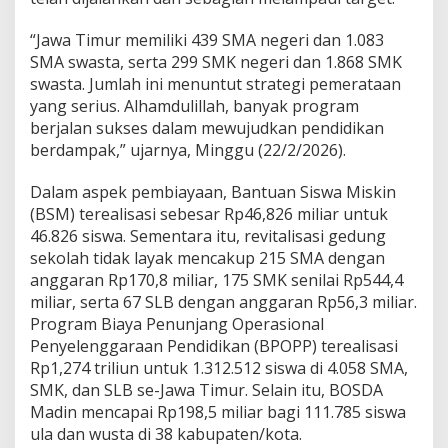
e
n
“Jawa Timur memiliki 439 SMA negeri dan 1.083
d
SMA swasta, serta 299 SMK negeri dan 1.868 SMK
i
swasta. Jumlah ini menuntut strategi pemerataan
d
yang serius. Alhamdulillah, banyak program
i
k
berjalan sukses dalam mewujudkan pendidikan
a
berdampak,” ujarnya, Minggu (22/2/2026).
n
B
Dalam aspek pembiayaan, Bantuan Siswa Miskin
e
(BSM) terealisasi sebesar Rp46,826 miliar untuk
r
d
46.826 siswa. Sementara itu, revitalisasi gedung
a
sekolah tidak layak mencakup 215 SMA dengan
m
anggaran Rp170,8 miliar, 175 SMK senilai Rp544,4
p
miliar, serta 67 SLB dengan anggaran Rp56,3 miliar.
a
k
Program Biaya Penunjang Operasional
,
Penyelenggaraan Pendidikan (BPOPP) terealisasi
M
Rp1,274 triliun untuk 1.312.512 siswa di 4.058 SMA,
e
SMK, dan SLB se-Jawa Timur. Selain itu, BOSDA
r
Madin mencapai Rp198,5 miliar bagi 111.785 siswa
a
t
ula dan wusta di 38 kabupaten/kota.
a