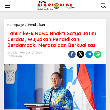
L
e
w
a
t
i
Homepage
/
Pendidikan
T
k
a
Tahun ke-6 Nawa Bhakti Satya Jatim
e
h
k
u
Cerdas, Wujudkan Pendidikan
o
n
Berdampak, Merata dan Berkualitas
n
k
t
e
Z4L Z4L
Februari 23, 2026
e
-
Pendidikan
n
6
N
a
w
a
B
h
a
k
t
i
S