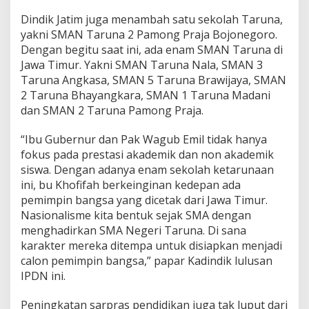
d
Dindik Jatim juga menambah satu sekolah Taruna,
a
yakni SMAN Taruna 2 Pamong Praja Bojonegoro.
n
Dengan begitu saat ini, ada enam SMAN Taruna di
B
e
Jawa Timur. Yakni SMAN Taruna Nala, SMAN 3
r
Taruna Angkasa, SMAN 5 Taruna Brawijaya, SMAN
k
2 Taruna Bhayangkara, SMAN 1 Taruna Madani
u
dan SMAN 2 Taruna Pamong Praja.
a
l
i
“Ibu Gubernur dan Pak Wagub Emil tidak hanya
t
fokus pada prestasi akademik dan non akademik
a
siswa. Dengan adanya enam sekolah ketarunaan
s
ini, bu Khofifah berkeinginan kedepan ada
pemimpin bangsa yang dicetak dari Jawa Timur.
Nasionalisme kita bentuk sejak SMA dengan
menghadirkan SMA Negeri Taruna. Di sana
karakter mereka ditempa untuk disiapkan menjadi
calon pemimpin bangsa,” papar Kadindik lulusan
IPDN ini.
Peningkatan sarpras pendidikan juga tak luput dari