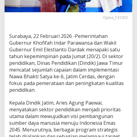
a
t
y
Oplus_131072
a
J
a
Surabaya, 22 Februari 2026 -Pemerintahan
t
Gubernur Khofifah Indar Parawansa dan Wakil
i
m
Gubernur Emil Elestianto Dardak menapaki satu
C
tahun kepemimpinan pada Jumat (20/2). Di sektor
e
pendidikan, Dinas Pendidikan (Dindik) Jawa Timur
r
mencatat sejumlah capaian dalam implementasi
d
a
Nawa Bhakti Satya ke-6, Jatim Cerdas, dengan
s
fokus pada pemerataan dan peningkatan kualitas
,
pendidikan.
W
u
Kepala Dindik Jatim, Aries Agung Paewai,
j
u
menyatakan sektor pendidikan menjadi prioritas
d
utama dalam mewujudkan visi pembangunan
k
sumber daya manusia menuju Indonesia Emas
a
2045. Menurutnya, berbagai program strategis
n
telah dijalankan dan sebagian melampaui target.
P