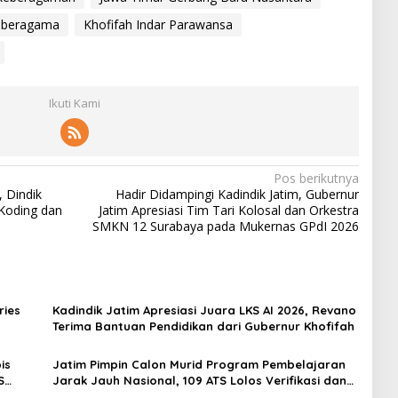
 beragama
Khofifah Indar Parawansa
Ikuti Kami
Pos berikutnya
 Dindik
Hadir Didampingi Kadindik Jatim, Gubernur
 Koding dan
Jatim Apresiasi Tim Tari Kolosal dan Orkestra
SMKN 12 Surabaya pada Mukernas GPdI 2026
ries
Kadindik Jatim Apresiasi Juara LKS AI 2026, Revano
Terima Bantuan Pendidikan dari Gubernur Khofifah
is
Jatim Pimpin Calon Murid Program Pembelajaran
S
Jarak Jauh Nasional, 109 ATS Lolos Verifikasi dan
Siap Belajar