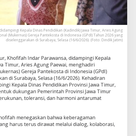
didampingi Kepala Dinas Pendidikan (Kadindik) Jawa Timur, Aries Agung
nal (Mukernas) Gereja Pantekosta di Indonesia (GPdI) Tahun 2026 yang
diselenggarakan di Surabaya, Selasa (16/6/2026). (Foto: Dindik Jatim)
r, Khofifah Indar Parawansa, didampingi Kepala
wa Timur, Aries Agung Paewai, menghadiri
kernas) Gereja Pantekosta di Indonesia (GPdI)
n di Surabaya, Selasa (16/6/2026). Kehadiran
ingi Kepala Dinas Pendidikan Provinsi Jawa Timur,
entuk dukungan Pemerintah Provinsi Jawa Timur
rukunan, toleransi, dan harmoni antarumat
Khofifah menegaskan bahwa keberagaman
g harus terus dirawat melalui dialog, kolaborasi,