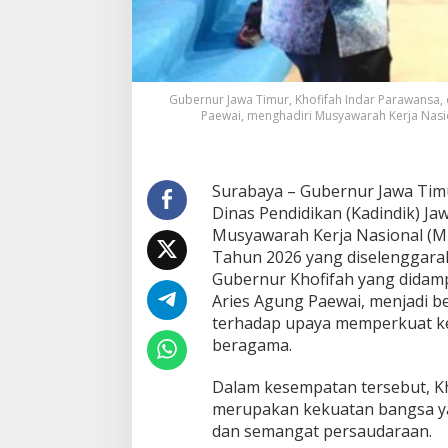
0
2
6
,
T
Gubernur Jawa Timur, Khofifah Indar Parawansa, 
e
Paewai, menghadiri Musyawarah Kerja Nasio
g
a
s
k
Surabaya – Gubernur Jawa Timu
a
n
Dinas Pendidikan (Kadindik) Ja
P
Musyawarah Kerja Nasional (Mu
e
Tahun 2026 yang diselenggaraka
n
Gubernur Khofifah yang didamp
t
i
Aries Agung Paewai, menjadi b
n
terhadap upaya memperkuat ke
g
beragama.
n
y
Dalam kesempatan tersebut, 
a
H
merupakan kekuatan bangsa yan
a
dan semangat persaudaraan.
r