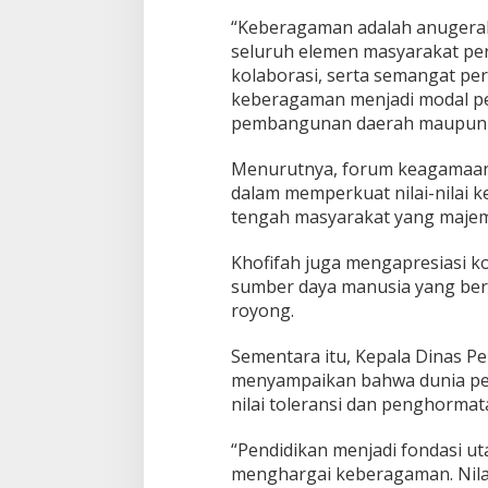
m
“Keberagaman adalah anugerah 
o
seluruh elemen masyarakat per
n
i
kolaborasi, serta semangat pe
d
keberagaman menjadi modal p
a
pembangunan daerah maupun na
l
a
Menurutnya, forum keagamaan 
m
K
dalam memperkuat nilai-nilai k
e
tengah masyarakat yang maje
b
e
Khofifah juga mengapresiasi 
r
sumber daya manusia yang berk
a
g
royong.
a
m
Sementara itu, Kepala Dinas Pe
a
menyampaikan bahwa dunia pe
n
nilai toleransi dan penghormat
“Pendidikan menjadi fondasi 
menghargai keberagaman. Nilai-