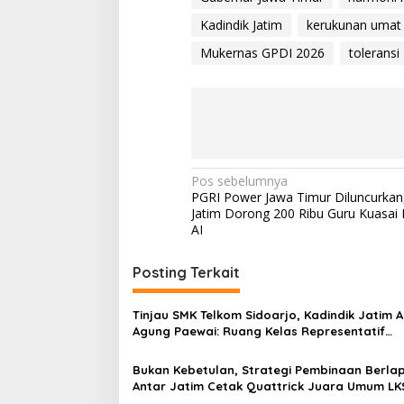
Kadindik Jatim
kerukunan umat
Mukernas GPDI 2026
toleransi
N
Pos sebelumnya
PGRI Power Jawa Timur Diluncurkan,
a
Jatim Dorong 200 Ribu Guru Kuasai
v
AI
i
Posting Terkait
g
a
Tinjau SMK Telkom Sidoarjo, Kadindik Jatim A
s
Agung Paewai: Ruang Kelas Representatif
Tingkatkan Kualitas Pembelajaran
i
Bukan Kebetulan, Strategi Pembinaan Berlap
p
Antar Jatim Cetak Quattrick Juara Umum LK
Nasional