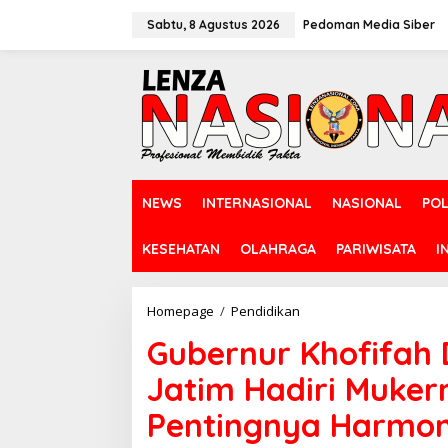
L
e
Sabtu, 8 Agustus 2026
Pedoman Media Siber
w
a
t
i
k
e
k
o
n
NEWS
INTERNASIONAL
NASIONAL
POL
t
e
n
KESEHATAN
OLAHRAGA
PARIWISATA
I
Homepage
/
Pendidikan
G
u
Gubernur Khofifah 
b
e
Jatim Hadiri Muker
r
n
Pentingnya Harmo
u
r