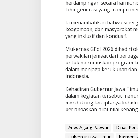
berdampingan secara harmonis 
lahir generasi yang mampu men
Ia menambahkan bahwa sinergi 
keagamaan, dan masyarakat men
yang inklusif dan kondusif.
Mukernas GPdI 2026 dihadiri o
perwakilan jemaat dari berbaga
untuk merumuskan program ke
dalam menjaga kerukunan dan
Indonesia.
Kehadiran Gubernur Jawa Timur
dalam kegiatan tersebut menu
mendukung terciptanya kehidu
berlandaskan nilai-nilai keban
Aries Agung Paewai
Dinas Pend
Gubernur Jawa Timur
harmoni 