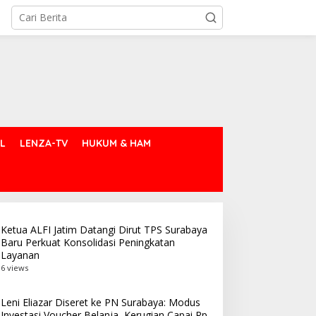
L
LENZA-TV
HUKUM & HAM
Ketua ALFI Jatim Datangi Dirut TPS Surabaya
Baru Perkuat Konsolidasi Peningkatan
Layanan
6 views
Leni Eliazar Diseret ke PN Surabaya: Modus
Investasi Voucher Belanja, Kerugian Capai Rp