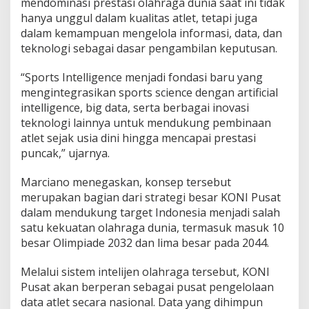
mendominasi prestasi olahraga dunia saat ini tidak
e
hanya unggul dalam kualitas atlet, tetapi juga
B
dalam kemampuan mengelola informasi, data, dan
e
teknologi sebagai dasar pengambilan keputusan.
r
b
a
“Sports Intelligence menjadi fondasi baru yang
s
mengintegrasikan sports science dengan artificial
i
intelligence, big data, serta berbagai inovasi
s
teknologi lainnya untuk mendukung pembinaan
D
a
atlet sejak usia dini hingga mencapai prestasi
t
puncak,” ujarnya.
a
Marciano menegaskan, konsep tersebut
merupakan bagian dari strategi besar KONI Pusat
dalam mendukung target Indonesia menjadi salah
satu kekuatan olahraga dunia, termasuk masuk 10
besar Olimpiade 2032 dan lima besar pada 2044.
Melalui sistem intelijen olahraga tersebut, KONI
Pusat akan berperan sebagai pusat pengelolaan
data atlet secara nasional. Data yang dihimpun