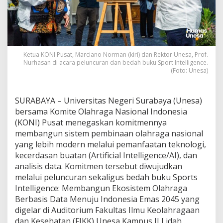
N
I
P
u
s
a
Ketua KONI Pusat, Marciano Norman (kiri) dan Rektor Unesa, Prof.
t
Nurhasan di acara peluncuran dan bedah buku Sport Intelligence.
P
(Foto: Unesa)
e
r
k
SURABAYA – Universitas Negeri Surabaya (Unesa)
u
bersama Komite Olahraga Nasional Indonesia
a
(KONI) Pusat menegaskan komitmennya
t
P
membangun sistem pembinaan olahraga nasional
e
yang lebih modern melalui pemanfaatan teknologi,
m
kecerdasan buatan (Artificial Intelligence/AI), dan
b
analisis data. Komitmen tersebut diwujudkan
i
melalui peluncuran sekaligus bedah buku Sports
n
a
Intelligence: Membangun Ekosistem Olahraga
a
Berbasis Data Menuju Indonesia Emas 2045 yang
n
digelar di Auditorium Fakultas Ilmu Keolahragaan
A
dan Kesehatan (FIKK) Unesa Kampus II Lidah
t