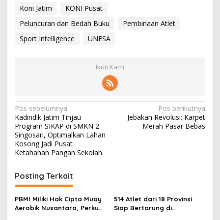
Koni Jatim
KONI Pusat
Peluncuran dan Bedah Buku
Pembinaan Atlet
Sport Intelligence
UNESA
Ikuti Kami
N
Pos sebelumnya
Pos berikutnya
Kadindik Jatim Tinjau
Jebakan Revolusi: Karpet
a
Program SIKAP di SMKN 2
Merah Pasar Bebas
v
Singosari, Optimalkan Lahan
Kosong Jadi Pusat
i
Ketahanan Pangan Sekolah
g
Posting Terkait
a
s
PBMI Miliki Hak Cipta Muay
514 Atlet dari 18 Provinsi
i
Aerobik Nusantara, Perkuat
Siap Bertarung di
Pengembangan Muaythai
Indonesia Muaythai