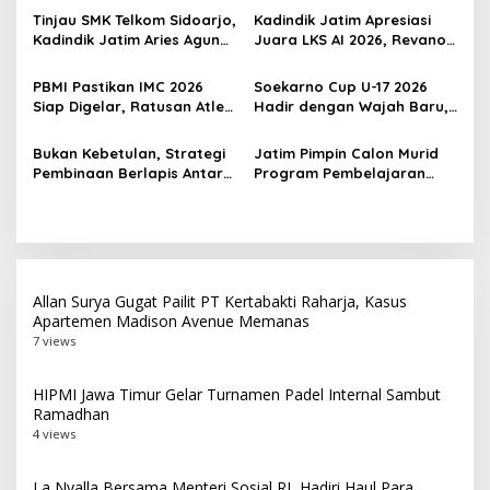
p
Indonesia
Championship 2026 di
Tinjau SMK Telkom Sidoarjo,
Kadindik Jatim Apresiasi
o
Bekasi
Kadindik Jatim Aries Agung
Juara LKS AI 2026, Revano
s
Paewai: Ruang Kelas
Terima Bantuan Pendidikan
Representatif Tingkatkan
dari Gubernur Khofifah
PBMI Pastikan IMC 2026
Soekarno Cup U-17 2026
Kualitas Pembelajaran
Siap Digelar, Ratusan Atlet
Hadir dengan Wajah Baru,
Terbaik Indonesia Berlaga
Ada Wasit Perempuan dan
di Bekasi
Penghargaan Man of the
Bukan Kebetulan, Strategi
Jatim Pimpin Calon Murid
Match
Pembinaan Berlapis Antar
Program Pembelajaran
Jatim Cetak Quattrick
Jarak Jauh Nasional, 109
Juara Umum LKS Nasional
ATS Lolos Verifikasi dan
Siap Belajar
Allan Surya Gugat Pailit PT Kertabakti Raharja, Kasus
Apartemen Madison Avenue Memanas
7 views
HIPMI Jawa Timur Gelar Turnamen Padel Internal Sambut
Ramadhan
4 views
La Nyalla Bersama Menteri Sosial RI, Hadiri Haul Para