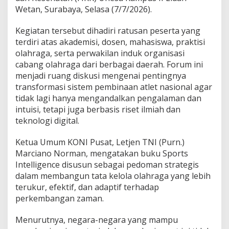
l
Wetan, Surabaya, Selasa (7/7/2026).
e
t
Kegiatan tersebut dihadiri ratusan peserta yang
L
terdiri atas akademisi, dosen, mahasiswa, praktisi
e
olahraga, serta perwakilan induk organisasi
w
a
cabang olahraga dari berbagai daerah. Forum ini
t
menjadi ruang diskusi mengenai pentingnya
S
transformasi sistem pembinaan atlet nasional agar
p
tidak lagi hanya mengandalkan pengalaman dan
o
intuisi, tetapi juga berbasis riset ilmiah dan
r
t
teknologi digital.
s
I
Ketua Umum KONI Pusat, Letjen TNI (Purn.)
n
Marciano Norman, mengatakan buku Sports
t
Intelligence disusun sebagai pedoman strategis
e
l
dalam membangun tata kelola olahraga yang lebih
l
terukur, efektif, dan adaptif terhadap
i
perkembangan zaman.
g
e
Menurutnya, negara-negara yang mampu
n
c