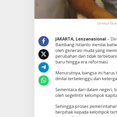
a
y
a
n
g
Direktur Ekse
-
B
a
JAKARTA, Lenzanasional
– Dir
n
Bambang Istianto menilai bahw
y
a
oleh generasi muda yang memi
n
perubahan dan tidak terbebani 
g
baru hingga era reformasi.
M
a
Menurutnya, bangsa ini harus b
s
a
dinilai terbelenggu dan keter
L
a
Sementara dari dalam negeri, ba
l
oleh segelintir kelompok kapi
u
Sehingga proses pemerintahan 
berpihak kepada kelompok terte