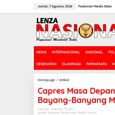
L
e
Jumat, 7 Agustus 2026
Pedoman Media Siber
w
a
t
i
k
e
k
o
n
NEWS
INTERNASIONAL
NASIONAL
POL
t
e
n
KESEHATAN
OLAHRAGA
PARIWISATA
I
Homepage
/
Artikel
C
a
Capres Masa Depan
p
r
Bayang-Banyang M
e
s
M
Adji Lna
Februari 13, 2021
a
Artikel
,
Nasional
,
Pemerintah
,
Politik
,
Umum