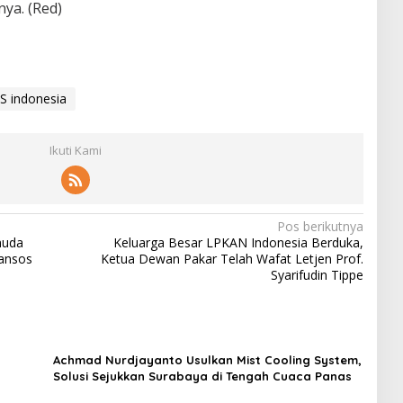
nya. (Red)
S indonesia
Ikuti Kami
Pos berikutnya
muda
Keluarga Besar LPKAN Indonesia Berduka,
Bansos
Ketua Dewan Pakar Telah Wafat Letjen Prof.
Syarifudin Tippe
Achmad Nurdjayanto Usulkan Mist Cooling System,
Solusi Sejukkan Surabaya di Tengah Cuaca Panas