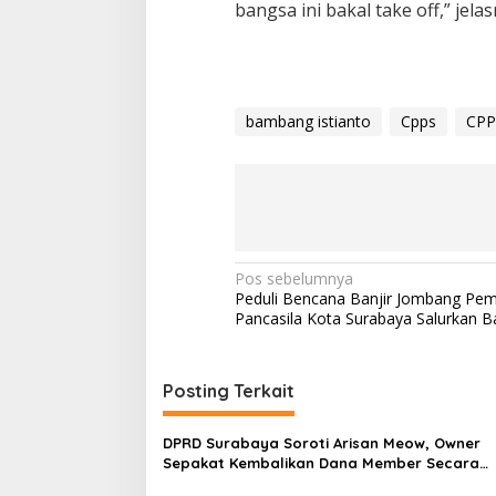
bangsa ini bakal take off,” jelas
bambang istianto
Cpps
CPP
N
Pos sebelumnya
Peduli Bencana Banjir Jombang Pe
a
Pancasila Kota Surabaya Salurkan 
v
i
Posting Terkait
g
a
DPRD Surabaya Soroti Arisan Meow, Owner
s
Sepakat Kembalikan Dana Member Secara
Bertahap