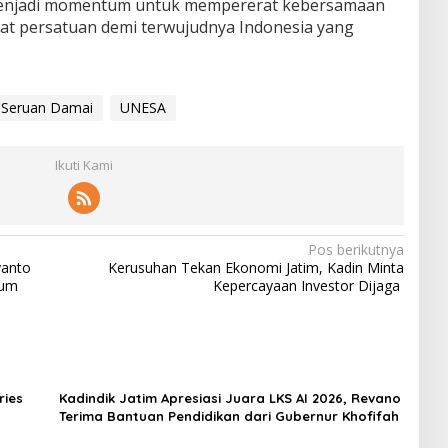
menjadi momentum untuk mempererat kebersamaan
t persatuan demi terwujudnya Indonesia yang
Seruan Damai
UNESA
Ikuti Kami
Pos berikutnya
yanto
Kerusuhan Tekan Ekonomi Jatim, Kadin Minta
kum
Kepercayaan Investor Dijaga ‎
ries
Kadindik Jatim Apresiasi Juara LKS AI 2026, Revano
Terima Bantuan Pendidikan dari Gubernur Khofifah