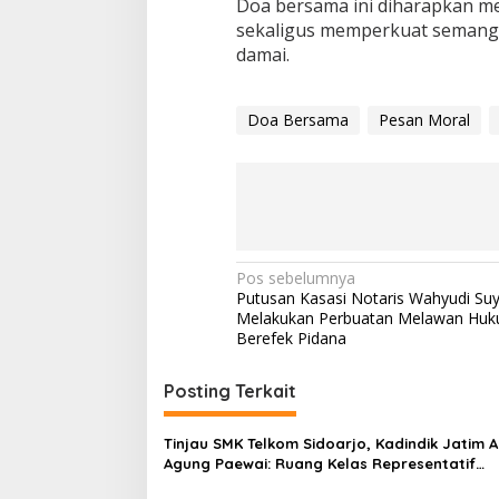
Doa bersama ini diharapkan 
sekaligus memperkuat semanga
damai.
Doa Bersama
Pesan Moral
N
Pos sebelumnya
Putusan Kasasi Notaris Wahyudi Su
a
Melakukan Perbuatan Melawan Hu
v
Berefek Pidana
i
Posting Terkait
g
a
Tinjau SMK Telkom Sidoarjo, Kadindik Jatim A
s
Agung Paewai: Ruang Kelas Representatif
Tingkatkan Kualitas Pembelajaran