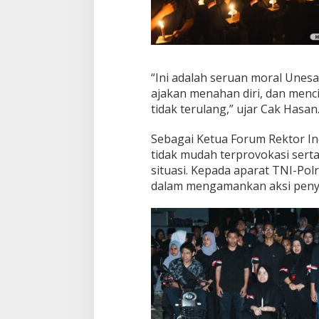
n
g
s
a
“Ini adalah seruan moral Unes
ajakan menahan diri, dan menc
tidak terulang,” ujar Cak Hasan
Sebagai Ketua Forum Rektor In
tidak mudah terprovokasi ser
situasi. Kepada aparat TNI-Po
dalam mengamankan aksi penya