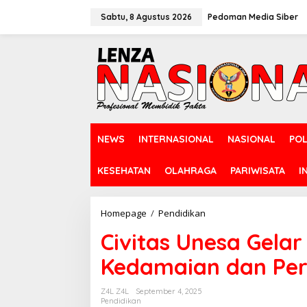
L
e
Sabtu, 8 Agustus 2026
Pedoman Media Siber
w
a
t
i
k
e
k
o
n
NEWS
INTERNASIONAL
NASIONAL
POL
t
e
n
KESEHATAN
OLAHRAGA
PARIWISATA
I
Homepage
/
Pendidikan
C
i
Civitas Unesa Gela
v
i
Kedamaian dan Per
t
a
s
Z4L Z4L
September 4, 2025
U
Pendidikan