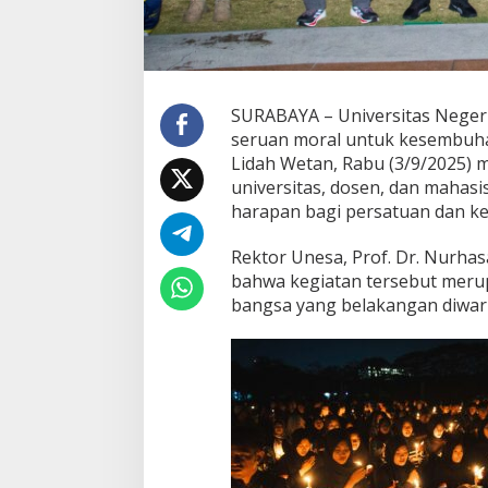
a
n
K
e
d
a
SURABAYA – Universitas Neger
m
seruan moral untuk kesembuha
a
Lidah Wetan, Rabu (3/9/2025) ma
i
universitas, dosen, dan mahasi
a
n
harapan bagi persatuan dan ke
d
a
Rektor Unesa, Prof. Dr. Nurha
n
bahwa kegiatan tersebut meru
P
bangsa yang belakangan diwarn
e
r
s
a
t
u
a
n
B
a