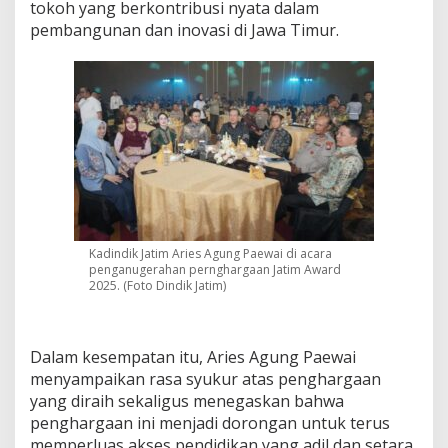
tokoh yang berkontribusi nyata dalam
0
pembangunan dan inovasi di Jawa Timur.
2
5
u
n
t
u
k
A
k
s
e
l
e
Kadindik Jatim Aries Agung Paewai di acara
r
penganugerahan pernghargaan Jatim Award
a
2025. (Foto Dindik Jatim)
s
i
E
Dalam kesempatan itu, Aries Agung Paewai
k
o
menyampaikan rasa syukur atas penghargaan
s
yang diraih sekaligus menegaskan bahwa
i
penghargaan ini menjadi dorongan untuk terus
s
memperluas akses pendidikan yang adil dan setara
t