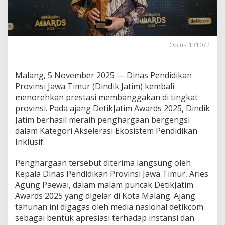
g
h
a
r
g
Oplus_131072
a
a
n
Malang, 5 November 2025 — Dinas Pendidikan
D
Provinsi Jawa Timur (Dindik Jatim) kembali
e
menorehkan prestasi membanggakan di tingkat
t
i
provinsi. Pada ajang DetikJatim Awards 2025, Dindik
k
Jatim berhasil meraih penghargaan bergengsi
J
dalam Kategori Akselerasi Ekosistem Pendidikan
a
Inklusif.
t
i
m
Penghargaan tersebut diterima langsung oleh
A
Kepala Dinas Pendidikan Provinsi Jawa Timur, Aries
w
Agung Paewai, dalam malam puncak DetikJatim
a
Awards 2025 yang digelar di Kota Malang. Ajang
r
d
tahunan ini digagas oleh media nasional detikcom
s
sebagai bentuk apresiasi terhadap instansi dan
2