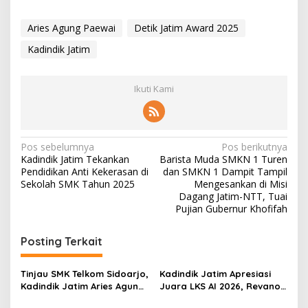
Aries Agung Paewai
Detik Jatim Award 2025
Kadindik Jatim
Ikuti Kami
N
Pos sebelumnya
Pos berikutnya
Kadindik Jatim Tekankan
Barista Muda SMKN 1 Turen
a
Pendidikan Anti Kekerasan di
dan SMKN 1 Dampit Tampil
v
Sekolah SMK Tahun 2025
Mengesankan di Misi
Dagang Jatim-NTT, Tuai
i
Pujian Gubernur Khofifah
g
Posting Terkait
a
s
Tinjau SMK Telkom Sidoarjo,
Kadindik Jatim Apresiasi
i
Kadindik Jatim Aries Agung
Juara LKS AI 2026, Revano
p
Paewai: Ruang Kelas
Terima Bantuan Pendidikan