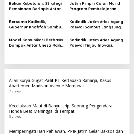
Representatif Tingkatkan
dari Gubernur Khofifah
Bukan Kebetulan, Strategi
Jatim Pimpin Calon Murid
o
Kualitas Pembelajaran
Pembinaan Berlapis Antar
Program Pembelajaran
s
Jatim Cetak Quattrick
Jarak Jauh Nasional, 109
Juara Umum LKS Nasional
ATS Lolos Verifikasi dan
Bersama Kadindik,
Kadindik Jatim Aries Agung
Siap Belajar
Gubernur Khofifah Sambut
Paewai Sambut Langsung
Kontingen Jatim Juara
Kontingen Juara Umum LKS
Umum LKS Dikmen Nasional
Dikmen Nasional 2026 di
Model Komunikasi Berbasis
Kadindik Jatim Aries Agung
2026 di Grahadi
Pasar Turi
Dampak Antar Unesa Raih
Paewai Tinjau Inovasi
Top 3 Media Relations
Peserta PKN Tingkat II
Awards 2026 Kategori
Angkatan IV 2026 di
Siaran Pers Terbaik
Makassar
Allan Surya Gugat Pailit PT Kertabakti Raharja, Kasus
Apartemen Madison Avenue Memanas
7 views
Kecelakaan Maut di Banyu Urip, Seorang Pengendara
Honda Beat Meninggal di Tempat
3 views
Memperingati Hari Pahlawan, PPIR Jatim Gelar Baksos dan