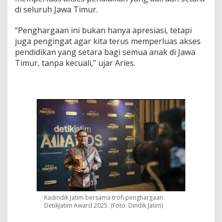
e
di seluruh Jawa Timur.
m
P
“Penghargaan ini bukan hanya apresiasi, tetapi
e
juga pengingat agar kita terus memperluas akses
n
pendidikan yang setara bagi semua anak di Jawa
d
i
Timur, tanpa kecuali,” ujar Aries.
d
i
k
a
n
I
n
k
l
u
s
i
f
Kadindik Jatim bersama trofi penghargaan
DetikJatim Award 2025. (Foto: Dindik Jatim)