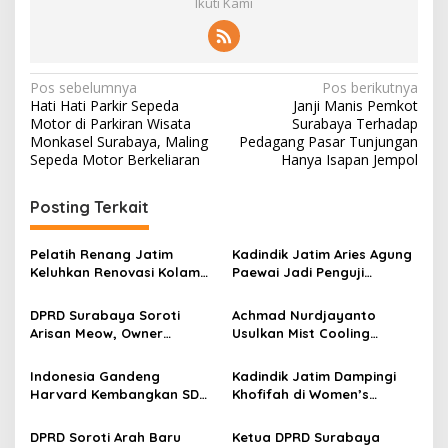
Ikuti Kami
N
Pos sebelumnya
Pos berikutnya
Hati Hati Parkir Sepeda
Janji Manis Pemkot
a
Motor di Parkiran Wisata
Surabaya Terhadap
v
Monkasel Surabaya, Maling
Pedagang Pasar Tunjungan
Sepeda Motor Berkeliaran
Hanya Isapan Jempol
i
g
Posting Terkait
a
s
Pelatih Renang Jatim
Kadindik Jatim Aries Agung
Keluhkan Renovasi Kolam
Paewai Jadi Penguji
i
Kertajaya Mangkrak,
Seminar Evaluasi PKN
p
Persiapan Menuju PON 2028
Tingkat II 2026, Tekankan
DPRD Surabaya Soroti
Achmad Nurdjayanto
Terganggu
Inovasi Berdampak bagi
Arisan Meow, Owner
Usulkan Mist Cooling
o
Masyarakat
Sepakat Kembalikan Dana
System, Solusi Sejukkan
s
Member Secara Bertahap
Surabaya di Tengah Cuaca
Indonesia Gandeng
Kadindik Jatim Dampingi
Panas
Harvard Kembangkan SDM
Khofifah di Women’s
Unggul dan Riset Berkelas
Leadership Forum 2026,
Dunia
Perkuat Kepemimpinan
DPRD Soroti Arah Baru
Ketua DPRD Surabaya