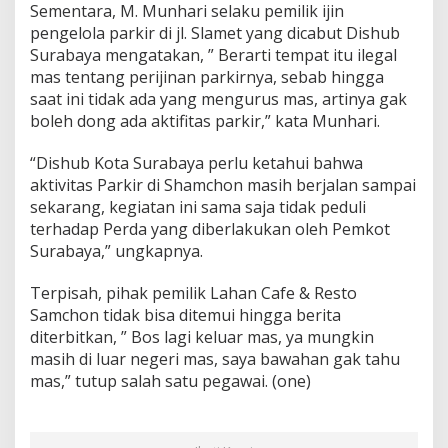
Sementara, M. Munhari selaku pemilik ijin
S
pengelola parkir di jl. Slamet yang dicabut Dishub
a
m
Surabaya mengatakan, ” Berarti tempat itu ilegal
c
mas tentang perijinan parkirnya, sebab hingga
h
saat ini tidak ada yang mengurus mas, artinya gak
o
boleh dong ada aktifitas parkir,” kata Munhari.
n
“Dishub Kota Surabaya perlu ketahui bahwa
aktivitas Parkir di Shamchon masih berjalan sampai
sekarang, kegiatan ini sama saja tidak peduli
terhadap Perda yang diberlakukan oleh Pemkot
Surabaya,” ungkapnya.
Terpisah, pihak pemilik Lahan Cafe & Resto
Samchon tidak bisa ditemui hingga berita
diterbitkan, ” Bos lagi keluar mas, ya mungkin
masih di luar negeri mas, saya bawahan gak tahu
mas,” tutup salah satu pegawai. (one)