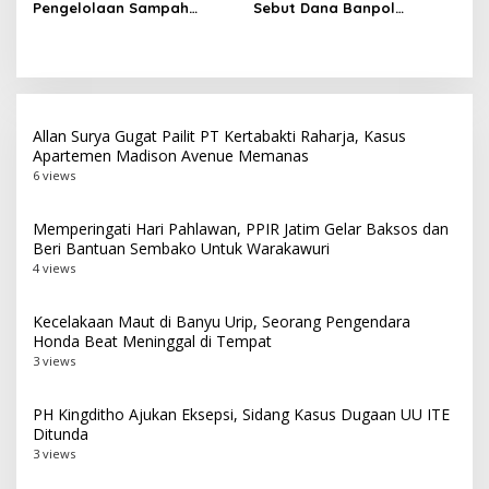
Perempuan untuk Indonesia
Pengelolaan Sampah
Sebut Dana Banpol
Berdampak
Surabaya Usai Kebakaran
Berperan Topang
TPA Benowo
Pendidikan Politik
Masyarakat
Allan Surya Gugat Pailit PT Kertabakti Raharja, Kasus
Apartemen Madison Avenue Memanas
6 views
Memperingati Hari Pahlawan, PPIR Jatim Gelar Baksos dan
Beri Bantuan Sembako Untuk Warakawuri
4 views
Kecelakaan Maut di Banyu Urip, Seorang Pengendara
Honda Beat Meninggal di Tempat
3 views
PH Kingditho Ajukan Eksepsi, Sidang Kasus Dugaan UU ITE
Ditunda
3 views