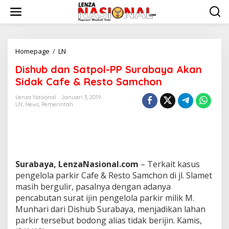
L
e
w
a
t
i
Homepage
/
LN
D
k
i
Dishub dan Satpol-PP Surabaya Akan
e
s
k
h
Sidak Cafe & Resto Samchon
o
u
n
b
Lenza Nasional
Januari 3, 2019
t
LN
,
News
,
Pemerintah
d
e
a
n
n
S
a
t
p
Surabaya, LenzaNasional.com
– Terkait kasus
o
pengelola parkir Cafe & Resto Samchon di jl. Slamet
l
masih bergulir, pasalnya dengan adanya
-
pencabutan surat ijin pengelola parkir milik M.
P
P
Munhari dari Dishub Surabaya, menjadikan lahan
S
parkir tersebut bodong alias tidak berijin. Kamis,
u