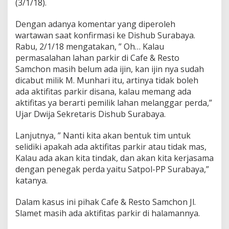
(3/1/18).
r
a
Dengan adanya komentar yang diperoleh
b
a
wartawan saat konfirmasi ke Dishub Surabaya.
y
Rabu, 2/1/18 mengatakan, ” Oh… Kalau
a
permasalahan lahan parkir di Cafe & Resto
A
Samchon masih belum ada ijin, kan ijin nya sudah
k
dicabut milik M. Munhari itu, artinya tidak boleh
a
n
ada aktifitas parkir disana, kalau memang ada
S
aktifitas ya berarti pemilik lahan melanggar perda,”
i
Ujar Dwija Sekretaris Dishub Surabaya.
d
a
Lanjutnya, ” Nanti kita akan bentuk tim untuk
k
C
selidiki apakah ada aktifitas parkir atau tidak mas,
a
Kalau ada akan kita tindak, dan akan kita kerjasama
f
dengan penegak perda yaitu Satpol-PP Surabaya,”
e
katanya.
&
R
e
Dalam kasus ini pihak Cafe & Resto Samchon Jl.
s
Slamet masih ada aktifitas parkir di halamannya.
t
o