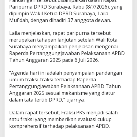
i
Paripurna DPRD Surabaya, Rabu (8/7/2026), yang
n
dipimpin Wakil Ketua DPRD Surabaya, Laila
t
Mufidah, dengan dihadiri 37 anggota dewan.
a
P
e
Laila menjelaskan, rapat paripurna tersebut
m
merupakan tahapan lanjutan setelah Wali Kota
k
Surabaya menyampaikan penjelasan mengenai
o
Raperda Pertanggungjawaban Pelaksanaan APBD
t
Tahun Anggaran 2025 pada 6 Juli 2026.
T
i
n
“Agenda hari ini adalah penyampaian pandangan
g
umum fraksi-fraksi terhadap Raperda
k
Pertanggungjawaban Pelaksanaan APBD Tahun
a
Anggaran 2025 sesuai mekanisme yang diatur
t
k
dalam tata tertib DPRD,” ujarnya.
a
n
Dalam rapat tersebut, Fraksi PKS menjadi salah
E
satu fraksi yang memberikan evaluasi cukup
f
komprehensif terhadap pelaksanaan APBD.
e
k
t