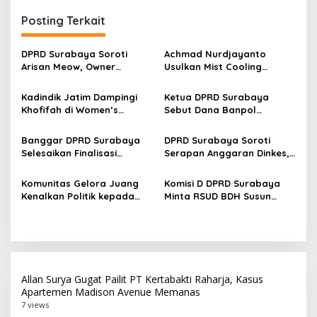
g
Posting Terkait
a
s
DPRD Surabaya Soroti
Achmad Nurdjayanto
Arisan Meow, Owner
Usulkan Mist Cooling
i
Sepakat Kembalikan Dana
System, Solusi Sejukkan
p
Member Secara Bertahap
Surabaya di Tengah Cuaca
Kadindik Jatim Dampingi
Ketua DPRD Surabaya
Panas
Khofifah di Women’s
Sebut Dana Banpol
o
Leadership Forum 2026,
Berperan Topang
s
Perkuat Kepemimpinan
Pendidikan Politik
Banggar DPRD Surabaya
DPRD Surabaya Soroti
Perempuan untuk Indonesia
Masyarakat
Selesaikan Finalisasi
Serapan Anggaran Dinkes,
Berdampak
Pertanggungjawaban APBD
Pengadaan Alkes hingga
2025, Paripurna Digelar 27
Layanan Kesehatan Jadi
Komunitas Gelora Juang
Komisi D DPRD Surabaya
Juli
Perhatian
Kenalkan Politik kepada
Minta RSUD BDH Susun
Anak Muda Lewat
Target Pendapatan Lebih
Kunjungan ke DPRD
Rasional
Surabaya
Allan Surya Gugat Pailit PT Kertabakti Raharja, Kasus
Apartemen Madison Avenue Memanas
7 views