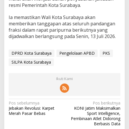
resmi Pemerintah Kota Surabaya.
Ia memastikan Wali Kota Surabaya akan
memberikan tanggapan atas seluruh pandangan
fraksi dalam rapat paripurna berikutnya yang
dijadwalkan berlangsung pada Senin, 13 Juli 2026.
DPRD Kota Surabaya
Pengelolaan APBD
PKS
SILPA Kota Surabaya
Ikuti Kami
N
Pos sebelumnya
Pos berikutnya
Jebakan Revolusi: Karpet
KONI Jatim Maksimalkan
a
Merah Pasar Bebas
Sport Intelligence,
v
Pembinaan Atlet Didorong
Berbasis Data
i