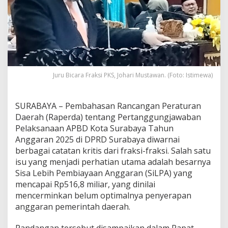
L
P
A
R
p
5
1
6
Juru Bicara Fraksi PKS, Johari Mustawan. (Foto: Istimewa)
M
i
l
SURABAYA – Pembahasan Rancangan Peraturan
i
Daerah (Raperda) tentang Pertanggungjawaban
a
r
Pelaksanaan APBD Kota Surabaya Tahun
,
Anggaran 2025 di DPRD Surabaya diwarnai
F
berbagai catatan kritis dari fraksi-fraksi. Salah satu
r
isu yang menjadi perhatian utama adalah besarnya
a
k
Sisa Lebih Pembiayaan Anggaran (SiLPA) yang
s
mencapai Rp516,8 miliar, yang dinilai
i
mencerminkan belum optimalnya penyerapan
P
anggaran pemerintah daerah.
K
S
M
Pandangan tersebut disampaikan dalam Rapat