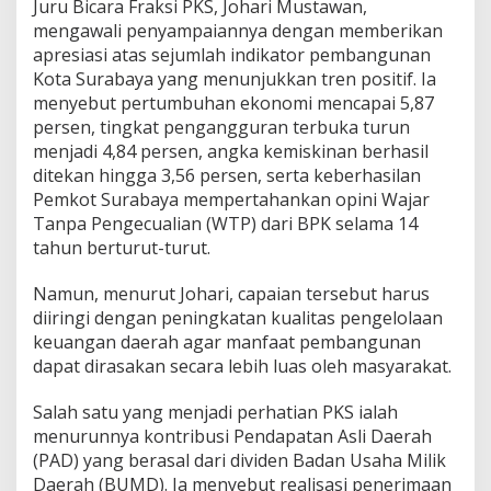
Juru Bicara Fraksi PKS, Johari Mustawan,
i
mengawali penyampaiannya dengan memberikan
v
apresiasi atas sejumlah indikator pembangunan
i
Kota Surabaya yang menunjukkan tren positif. Ia
t
a
menyebut pertumbuhan ekonomi mencapai 5,87
s
persen, tingkat pengangguran terbuka turun
P
menjadi 4,84 persen, angka kemiskinan berhasil
e
ditekan hingga 3,56 persen, serta keberhasilan
n
g
Pemkot Surabaya mempertahankan opini Wajar
e
Tanpa Pengecualian (WTP) dari BPK selama 14
l
tahun berturut-turut.
o
l
Namun, menurut Johari, capaian tersebut harus
a
a
diiringi dengan peningkatan kualitas pengelolaan
n
keuangan daerah agar manfaat pembangunan
A
dapat dirasakan secara lebih luas oleh masyarakat.
P
B
Salah satu yang menjadi perhatian PKS ialah
D
menurunnya kontribusi Pendapatan Asli Daerah
(PAD) yang berasal dari dividen Badan Usaha Milik
Daerah (BUMD). Ia menyebut realisasi penerimaan