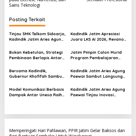
i
Sains Teknologi
g
Posting Terkait
a
s
Tinjau SMK Telkom Sidoarjo,
Kadindik Jatim Apresiasi
i
Kadindik Jatim Aries Agung
Juara LKS AI 2026, Revano
p
Paewai: Ruang Kelas
Terima Bantuan Pendidikan
Representatif Tingkatkan
dari Gubernur Khofifah
Bukan Kebetulan, Strategi
Jatim Pimpin Calon Murid
o
Kualitas Pembelajaran
Pembinaan Berlapis Antar
Program Pembelajaran
s
Jatim Cetak Quattrick
Jarak Jauh Nasional, 109
Juara Umum LKS Nasional
ATS Lolos Verifikasi dan
Bersama Kadindik,
Kadindik Jatim Aries Agung
Siap Belajar
Gubernur Khofifah Sambut
Paewai Sambut Langsung
Kontingen Jatim Juara
Kontingen Juara Umum LKS
Umum LKS Dikmen Nasional
Dikmen Nasional 2026 di
Model Komunikasi Berbasis
Kadindik Jatim Aries Agung
2026 di Grahadi
Pasar Turi
Dampak Antar Unesa Raih
Paewai Tinjau Inovasi
Top 3 Media Relations
Peserta PKN Tingkat II
Awards 2026 Kategori
Angkatan IV 2026 di
Siaran Pers Terbaik
Makassar
Memperingati Hari Pahlawan, PPIR Jatim Gelar Baksos dan
Beri Bantuan Sembako Untuk Warakawuri