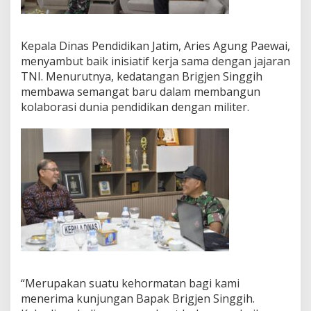
r
a
h
Kepala Dinas Pendidikan Jatim, Aries Agung Paewai,
L
menyambut baik inisiatif kerja sama dengan jajaran
e
w
TNI. Menurutnya, kedatangan Brigjen Singgih
a
membawa semangat baru dalam membangun
t
kolaborasi dunia pendidikan dengan militer.
F
i
l
m
“Merupakan suatu kehormatan bagi kami
menerima kunjungan Bapak Brigjen Singgih.