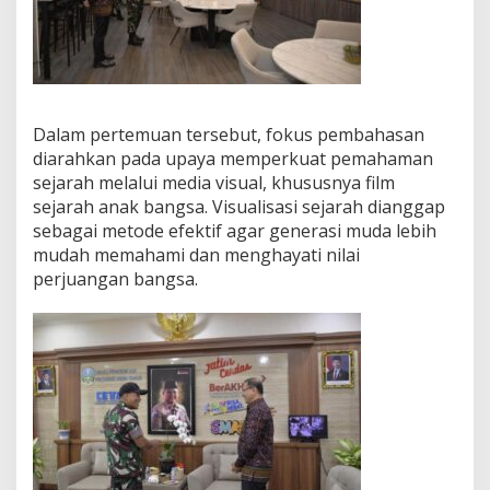
h
a
s
P
e
n
Dalam pertemuan tersebut, fokus pembahasan
g
u
diarahkan pada upaya memperkuat pemahaman
a
sejarah melalui media visual, khususnya film
t
sejarah anak bangsa. Visualisasi sejarah dianggap
a
sebagai metode efektif agar generasi muda lebih
n
P
mudah memahami dan menghayati nilai
e
perjuangan bangsa.
l
a
j
a
r
a
n
S
e
j
a