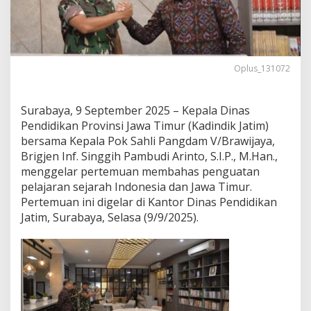
k
S
a
h
l
Oplus_131072
i
P
a
n
Surabaya, 9 September 2025 – Kepala Dinas
g
Pendidikan Provinsi Jawa Timur (Kadindik Jatim)
d
bersama Kepala Pok Sahli Pangdam V/Brawijaya,
a
Brigjen Inf. Singgih Pambudi Arinto, S.I.P., M.Han.,
m
menggelar pertemuan membahas penguatan
V
B
pelajaran sejarah Indonesia dan Jawa Timur.
r
Pertemuan ini digelar di Kantor Dinas Pendidikan
a
Jatim, Surabaya, Selasa (9/9/2025).
w
i
j
a
y
a
B
a