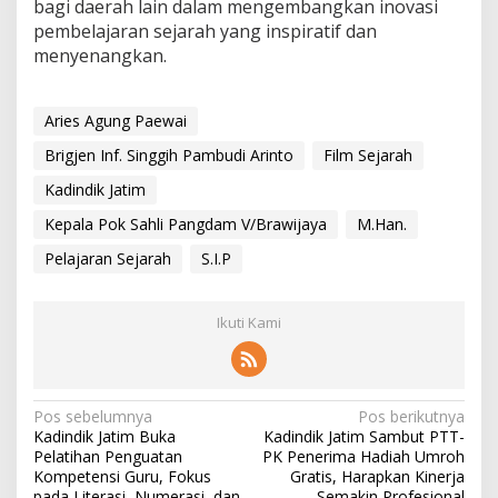
bagi daerah lain dalam mengembangkan inovasi
pembelajaran sejarah yang inspiratif dan
menyenangkan.
Aries Agung Paewai
Brigjen Inf. Singgih Pambudi Arinto
Film Sejarah
Kadindik Jatim
Kepala Pok Sahli Pangdam V/Brawijaya
M.Han.
Pelajaran Sejarah
S.I.P
Ikuti Kami
N
Pos sebelumnya
Pos berikutnya
Kadindik Jatim Buka
Kadindik Jatim Sambut PTT-
a
Pelatihan Penguatan
PK Penerima Hadiah Umroh
v
Kompetensi Guru, Fokus
Gratis, Harapkan Kinerja
pada Literasi, Numerasi, dan
Semakin Profesional