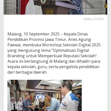
e
k
o
l
Oplus_131072
a
h
P
Malang, 10 September 2025 – Kepala Dinas
e
r
Pendidikan Provinsi Jawa Timur, Aries Agung
k
Paewai, membuka Workshop Sekolah Digital 2025
u
yang mengusung tema “Optimalisasi Digital
a
Branding untuk Memperkuat Reputasi Sekolah”.
t
Acara ini berlangsung di Malang dan dihadiri para
R
e
kepala sekolah, guru, serta pengelola pendidikan
p
dari berbagai daerah.
u
t
a
s
i
L
e
w
a