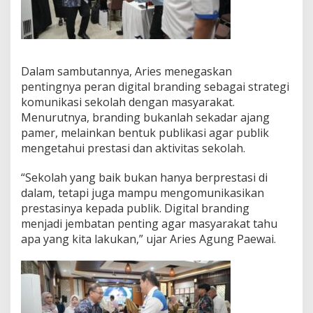
t
D
i
g
i
Dalam sambutannya, Aries menegaskan
t
pentingnya peran digital branding sebagai strategi
a
l
komunikasi sekolah dengan masyarakat.
B
Menurutnya, branding bukanlah sekadar ajang
r
pamer, melainkan bentuk publikasi agar publik
a
mengetahui prestasi dan aktivitas sekolah.
n
d
i
“Sekolah yang baik bukan hanya berprestasi di
n
dalam, tetapi juga mampu mengomunikasikan
g
prestasinya kepada publik. Digital branding
menjadi jembatan penting agar masyarakat tahu
apa yang kita lakukan,” ujar Aries Agung Paewai.