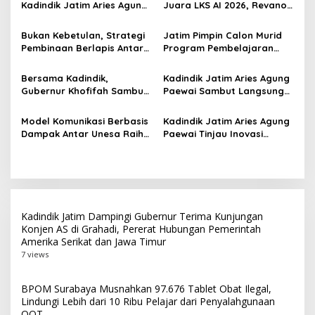
p
Kadindik Jatim Aries Agung
Juara LKS AI 2026, Revano
Paewai: Ruang Kelas
Terima Bantuan Pendidikan
o
Representatif Tingkatkan
dari Gubernur Khofifah
Bukan Kebetulan, Strategi
Jatim Pimpin Calon Murid
Kualitas Pembelajaran
s
Pembinaan Berlapis Antar
Program Pembelajaran
Jatim Cetak Quattrick
Jarak Jauh Nasional, 109
Juara Umum LKS Nasional
ATS Lolos Verifikasi dan
Bersama Kadindik,
Kadindik Jatim Aries Agung
Siap Belajar
Gubernur Khofifah Sambut
Paewai Sambut Langsung
Kontingen Jatim Juara
Kontingen Juara Umum LKS
Umum LKS Dikmen Nasional
Dikmen Nasional 2026 di
Model Komunikasi Berbasis
Kadindik Jatim Aries Agung
2026 di Grahadi
Pasar Turi
Dampak Antar Unesa Raih
Paewai Tinjau Inovasi
Top 3 Media Relations
Peserta PKN Tingkat II
Awards 2026 Kategori
Angkatan IV 2026 di
Siaran Pers Terbaik
Makassar
Kadindik Jatim Dampingi Gubernur Terima Kunjungan
Konjen AS di Grahadi, Pererat Hubungan Pemerintah
Amerika Serikat dan Jawa Timur
7 views
BPOM Surabaya Musnahkan 97.676 Tablet Obat Ilegal,
Lindungi Lebih dari 10 Ribu Pelajar dari Penyalahgunaan
OOT