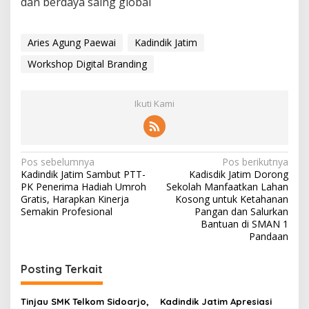
dan berdaya saing global
Aries Agung Paewai
Kadindik Jatim
Workshop Digital Branding
Ikuti Kami
N
Pos sebelumnya
Pos berikutnya
Kadindik Jatim Sambut PTT-
Kadisdik Jatim Dorong
a
PK Penerima Hadiah Umroh
Sekolah Manfaatkan Lahan
v
Gratis, Harapkan Kinerja
Kosong untuk Ketahanan
Semakin Profesional
Pangan dan Salurkan
i
Bantuan di SMAN 1
Pandaan
g
a
Posting Terkait
s
i
Tinjau SMK Telkom Sidoarjo,
Kadindik Jatim Apresiasi