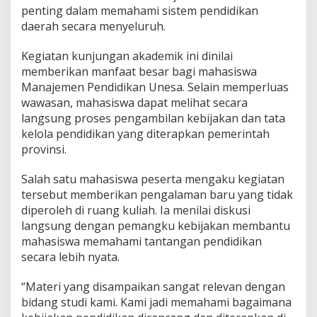
a
penting dalam memahami sistem pendidikan
n
daerah secara menyeluruh.
P
r
a
Kegiatan kunjungan akademik ini dinilai
k
memberikan manfaat besar bagi mahasiswa
t
Manajemen Pendidikan Unesa. Selain memperluas
i
wawasan, mahasiswa dapat melihat secara
k
P
langsung proses pengambilan kebijakan dan tata
e
kelola pendidikan yang diterapkan pemerintah
n
provinsi.
d
i
Salah satu mahasiswa peserta mengaku kegiatan
d
i
tersebut memberikan pengalaman baru yang tidak
k
diperoleh di ruang kuliah. Ia menilai diskusi
a
langsung dengan pemangku kebijakan membantu
n
mahasiswa memahami tantangan pendidikan
secara lebih nyata.
“Materi yang disampaikan sangat relevan dengan
bidang studi kami. Kami jadi memahami bagaimana