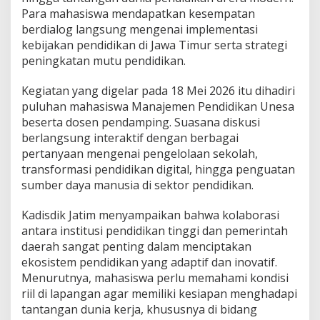
e
Para mahasiswa mendapatkan kesempatan
n
berdialog langsung mengenai implementasi
P
kebijakan pendidikan di Jawa Timur serta strategi
e
peningkatan mutu pendidikan.
n
d
i
Kegiatan yang digelar pada 18 Mei 2026 itu dihadiri
d
puluhan mahasiswa Manajemen Pendidikan Unesa
i
beserta dosen pendamping. Suasana diskusi
k
berlangsung interaktif dengan berbagai
a
n
pertanyaan mengenai pengelolaan sekolah,
U
transformasi pendidikan digital, hingga penguatan
n
sumber daya manusia di sektor pendidikan.
e
s
Kadisdik Jatim menyampaikan bahwa kolaborasi
a
,
antara institusi pendidikan tinggi dan pemerintah
P
daerah sangat penting dalam menciptakan
e
ekosistem pendidikan yang adaptif dan inovatif.
r
Menurutnya, mahasiswa perlu memahami kondisi
k
riil di lapangan agar memiliki kesiapan menghadapi
u
a
tantangan dunia kerja, khususnya di bidang
t