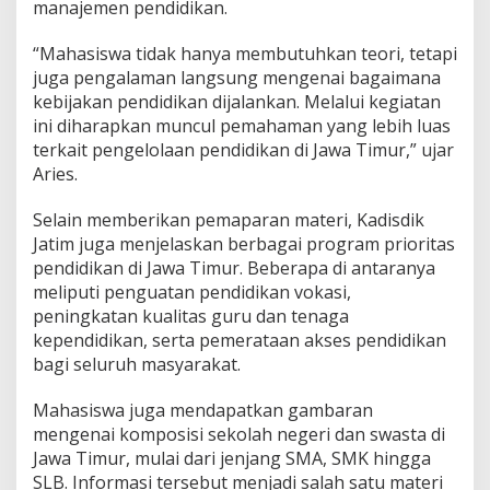
manajemen pendidikan.
K
o
“Mahasiswa tidak hanya membutuhkan teori, tetapi
l
juga pengalaman langsung mengenai bagaimana
a
b
kebijakan pendidikan dijalankan. Melalui kegiatan
o
ini diharapkan muncul pemahaman yang lebih luas
r
terkait pengelolaan pendidikan di Jawa Timur,” ujar
a
Aries.
s
i
D
Selain memberikan pemaparan materi, Kadisdik
u
Jatim juga menjelaskan berbagai program prioritas
n
pendidikan di Jawa Timur. Beberapa di antaranya
i
meliputi penguatan pendidikan vokasi,
a
A
peningkatan kualitas guru dan tenaga
k
kependidikan, serta pemerataan akses pendidikan
a
bagi seluruh masyarakat.
d
e
Mahasiswa juga mendapatkan gambaran
m
i
mengenai komposisi sekolah negeri dan swasta di
k
Jawa Timur, mulai dari jenjang SMA, SMK hingga
d
SLB. Informasi tersebut menjadi salah satu materi