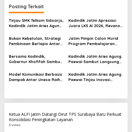
g
Posting Terkait
a
s
Tinjau SMK Telkom Sidoarjo,
Kadindik Jatim Apresiasi
Kadindik Jatim Aries Agung
Juara LKS AI 2026, Revano
i
Paewai: Ruang Kelas
Terima Bantuan Pendidikan
p
Representatif Tingkatkan
dari Gubernur Khofifah
Bukan Kebetulan, Strategi
Jatim Pimpin Calon Murid
Kualitas Pembelajaran
Pembinaan Berlapis Antar
Program Pembelajaran
o
Jatim Cetak Quattrick
Jarak Jauh Nasional, 109
s
Juara Umum LKS Nasional
ATS Lolos Verifikasi dan
Bersama Kadindik,
Kadindik Jatim Aries Agung
Siap Belajar
Gubernur Khofifah Sambut
Paewai Sambut Langsung
Kontingen Jatim Juara
Kontingen Juara Umum LKS
Umum LKS Dikmen Nasional
Dikmen Nasional 2026 di
Model Komunikasi Berbasis
Kadindik Jatim Aries Agung
2026 di Grahadi
Pasar Turi
Dampak Antar Unesa Raih
Paewai Tinjau Inovasi
Top 3 Media Relations
Peserta PKN Tingkat II
Awards 2026 Kategori
Angkatan IV 2026 di
Siaran Pers Terbaik
Makassar
Ketua ALFI Jatim Datangi Dirut TPS Surabaya Baru Perkuat
Konsolidasi Peningkatan Layanan
6 views