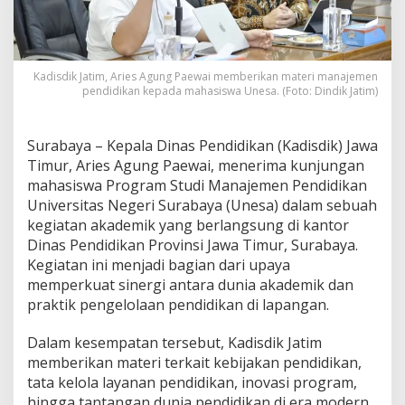
e
r
i
k
e
Kadisdik Jatim, Aries Agung Paewai memberikan materi manajemen
pendidikan kepada mahasiswa Unesa. (Foto: Dindik Jatim)
p
a
d
a
Surabaya – Kepala Dinas Pendidikan (Kadisdik) Jawa
M
Timur, Aries Agung Paewai, menerima kunjungan
a
mahasiswa Program Studi Manajemen Pendidikan
h
Universitas Negeri Surabaya (Unesa) dalam sebuah
a
s
kegiatan akademik yang berlangsung di kantor
i
Dinas Pendidikan Provinsi Jawa Timur, Surabaya.
s
Kegiatan ini menjadi bagian dari upaya
w
memperkuat sinergi antara dunia akademik dan
a
praktik pengelolaan pendidikan di lapangan.
M
a
n
Dalam kesempatan tersebut, Kadisdik Jatim
a
memberikan materi terkait kebijakan pendidikan,
j
tata kelola layanan pendidikan, inovasi program,
e
hingga tantangan dunia pendidikan di era modern.
m