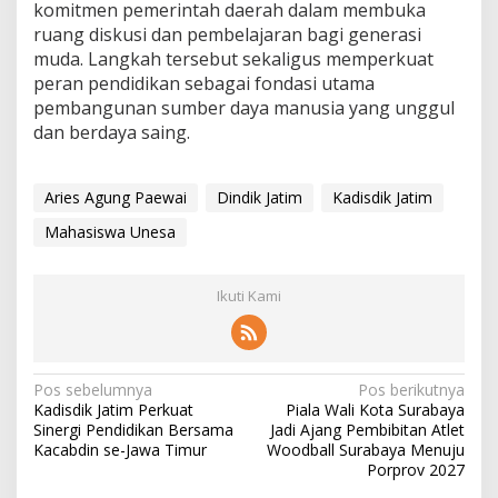
komitmen pemerintah daerah dalam membuka
ruang diskusi dan pembelajaran bagi generasi
muda. Langkah tersebut sekaligus memperkuat
peran pendidikan sebagai fondasi utama
pembangunan sumber daya manusia yang unggul
dan berdaya saing.
Aries Agung Paewai
Dindik Jatim
Kadisdik Jatim
Mahasiswa Unesa
Ikuti Kami
N
Pos sebelumnya
Pos berikutnya
Kadisdik Jatim Perkuat
Piala Wali Kota Surabaya
a
Sinergi Pendidikan Bersama
Jadi Ajang Pembibitan Atlet
v
Kacabdin se-Jawa Timur
Woodball Surabaya Menuju
Porprov 2027
i