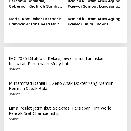
Bersama Kadindik,
Kadindik Jatim Aries Agung
Siap Belajar
Gubernur Khofifah Sambut
Paewai Sambut Langsung
Kontingen Jatim Juara
Kontingen Juara Umum LKS
Umum LKS Dikmen Nasional
Dikmen Nasional 2026 di
Model Komunikasi Berbasis
Kadindik Jatim Aries Agung
2026 di Grahadi
Pasar Turi
Dampak Antar Unesa Raih
Paewai Tinjau Inovasi
Top 3 Media Relations
Peserta PKN Tingkat II
Awards 2026 Kategori
Angkatan IV 2026 di
Siaran Pers Terbaik
Makassar
IMC 2026 Ditutup di Bekasi, Jawa Timur Tunjukkan
Kekuatan Pembinaan Muaythai
8 views
Muhammad Danial EL Zeno Anak Dokter Yang Memilih
Bermain Sepak Bola.
3 views
Lima Pesilat Jatim Ikuti Seleknas, Persiapan Tim World
Pencak Silat Championship
3 views