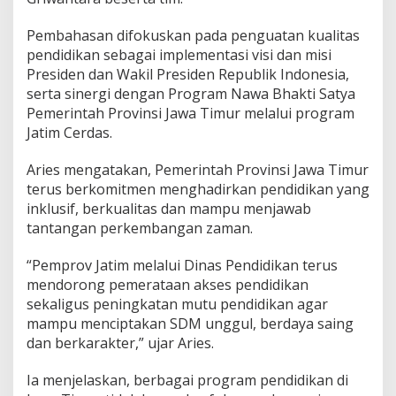
n
g
Pembahasan difokuskan pada penguatan kualitas
u
pendidikan sebagai implementasi visi dan misi
a
Presiden dan Wakil Presiden Republik Indonesia,
t
serta sinergi dengan Program Nawa Bhakti Satya
a
n
Pemerintah Provinsi Jawa Timur melalui program
P
Jatim Cerdas.
e
n
Aries mengatakan, Pemerintah Provinsi Jawa Timur
d
terus berkomitmen menghadirkan pendidikan yang
i
d
inklusif, berkualitas dan mampu menjawab
i
tantangan perkembangan zaman.
k
a
“Pemprov Jatim melalui Dinas Pendidikan terus
n
mendorong pemerataan akses pendidikan
d
a
sekaligus peningkatan mutu pendidikan agar
n
mampu menciptakan SDM unggul, berdaya saing
S
dan berkarakter,” ujar Aries.
D
M
Ia menjelaskan, berbagai program pendidikan di
U
n