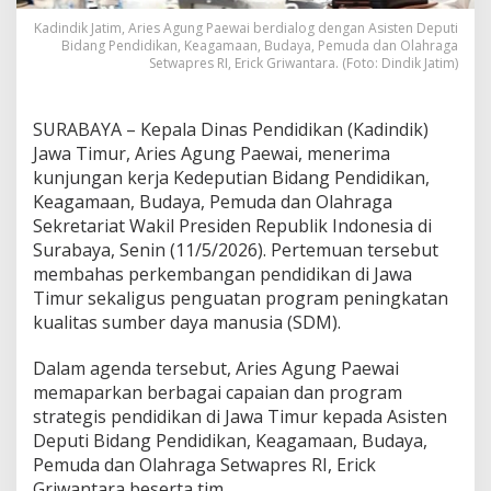
u
Kadindik Jatim, Aries Agung Paewai berdialog dengan Asisten Deputi
n
Bidang Pendidikan, Keagamaan, Budaya, Pemuda dan Olahraga
j
Setwapres RI, Erick Griwantara. (Foto: Dindik Jatim)
u
n
g
SURABAYA – Kepala Dinas Pendidikan (Kadindik)
a
Jawa Timur, Aries Agung Paewai, menerima
n
S
kunjungan kerja Kedeputian Bidang Pendidikan,
e
Keagamaan, Budaya, Pemuda dan Olahraga
t
Sekretariat Wakil Presiden Republik Indonesia di
w
Surabaya, Senin (11/5/2026). Pertemuan tersebut
a
p
membahas perkembangan pendidikan di Jawa
r
Timur sekaligus penguatan program peningkatan
e
kualitas sumber daya manusia (SDM).
s
,
Dalam agenda tersebut, Aries Agung Paewai
B
a
memaparkan berbagai capaian dan program
h
strategis pendidikan di Jawa Timur kepada Asisten
a
Deputi Bidang Pendidikan, Keagamaan, Budaya,
s
Pemuda dan Olahraga Setwapres RI, Erick
P
Griwantara beserta tim.
e