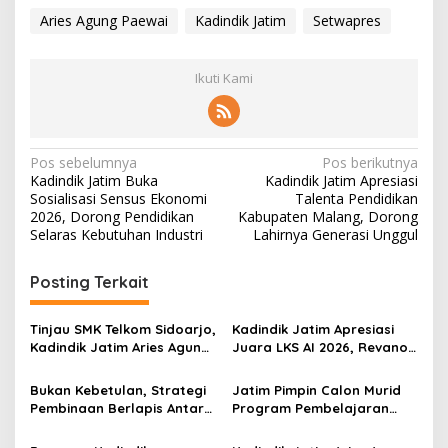
Aries Agung Paewai
Kadindik Jatim
Setwapres
Ikuti Kami
N
Pos sebelumnya
Pos berikutnya
Kadindik Jatim Buka
Kadindik Jatim Apresiasi
a
Sosialisasi Sensus Ekonomi
Talenta Pendidikan
v
2026, Dorong Pendidikan
Kabupaten Malang, Dorong
Selaras Kebutuhan Industri
Lahirnya Generasi Unggul
i
g
Posting Terkait
a
s
Tinjau SMK Telkom Sidoarjo,
Kadindik Jatim Apresiasi
Kadindik Jatim Aries Agung
Juara LKS AI 2026, Revano
i
Paewai: Ruang Kelas
Terima Bantuan Pendidikan
p
Representatif Tingkatkan
dari Gubernur Khofifah
Bukan Kebetulan, Strategi
Jatim Pimpin Calon Murid
Kualitas Pembelajaran
Pembinaan Berlapis Antar
Program Pembelajaran
o
Jatim Cetak Quattrick
Jarak Jauh Nasional, 109
s
Juara Umum LKS Nasional
ATS Lolos Verifikasi dan