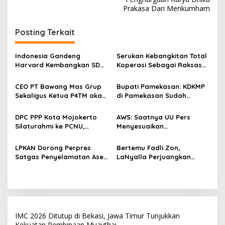
i
Prakasa Dari Menkumham
g
Posting Terkait
a
s
Indonesia Gandeng
Serukan Kebangkitan Total
i
Harvard Kembangkan SDM
Koperasi Sebagai Raksasa
p
Unggul dan Riset Berkelas
Ekonomi di Harkopnas ke-
Dunia
79
CEO PT Bawang Mas Grup
Bupati Pamekasan: KDKMP
o
Sekaligus Ketua P4TM akan
di Pamekasan Sudah
s
Memperjuangkan Petani
Beroperasi, Target 180 Unit
Tembakau di Madura
Selesai Akhir Juli 2026
DPC PPP Kota Mojokerto
AWS: Saatnya UU Pers
Silaturahmi ke PCNU,
Menyesuaikan
Perkuat Kolaborasi untuk
Perkembangan Platform
Masyarakat
Digital dan AI
LPKAN Dorong Perpres
Bertemu Fadli Zon,
Satgas Penyelamatan Aset
LaNyalla Perjuangkan
Negara dan
Aksara Kawi Masuk Daftar
Pemberantasan Korupsi
UNESCO
IMC 2026 Ditutup di Bekasi, Jawa Timur Tunjukkan
Kekuatan Pembinaan Muaythai