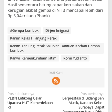
Hasil sementara hitung cepat kerusakan dan
kerugian akibat gempa di NTB mencapai lebih dari
Rp 5,04 triliun. (Phank).
#Gempa Lombok
Dirjen Imigrasi
Kanim Kelas I Tanjung Perak
Kanim Tanjung Perak Salurkan Bantuan Korban Gempa
Lombok
Kanwil Kemenkumham Jatim
Romi Yudianto
Ikuti Kami
N
Pos sebelumnya
Pos berikutnya
PLBN Entikong Gelar
Berprestasi di Bidang Seni
a
Upacara HUT Kemerdekaan
Musik, Karutan Kelas I
v
RI
Surabaya Dapat
Penghargaan Karya Dhika