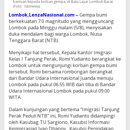
bantuan kepada korban gempa, di Batu Layar Lombok Barat.
p
(Foto : Istimewa).
a
Lombok,LenzaNasional.com –
Gempa bumi
L
o
berkekuatan 7.0 magnitudo yang mengguncang
m
Lombok pada Minggu malam (5/8), menyisakan
b
duka mendalam bagi warga Lombok, Nusa
o
Tenggara Barat (NTB).
k
Menyikapi hal tersebut, Kepala Kantor Imigrasi
Kelas I Tanjung Perak, Romi Yudianto berangkat ke
Lombok untuk mengunjungi korban gempa bumi
tersebut. Romi bersama rombongan berangkat
dari Bandar Udara Internasional Juanda menuju
Lombok pada pukul 06.55 WIB dan tiba di Bandar
Udara Internasional Lombok pada pukul 09.00
WITA.
Dalam kunjungan yang bertema “Imigrasi Tanjung
Perak Peduli NTB” ini, Romi Yudianto didampingi
oleh Kasubag TU Sargiono, Kasubsi Informasi
Keimigrasian Ivan Dhanny , Kasubsi Penindakan