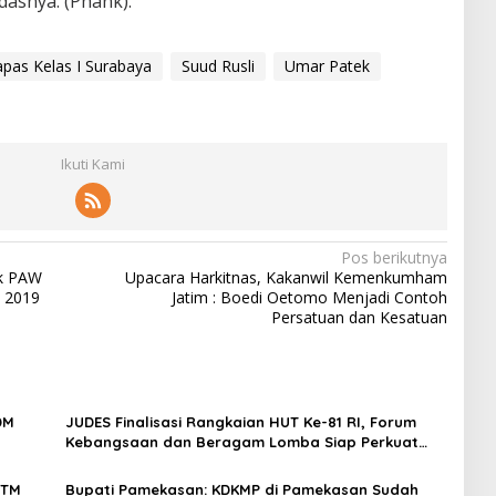
asnya. (Phank).
apas Kelas I Surabaya
Suud Rusli
Umar Patek
Ikuti Kami
Pos berikutnya
ik PAW
Upacara Harkitnas, Kakanwil Kemenkumham
 2019
Jatim : Boedi Oetomo Menjadi Contoh
Persatuan dan Kesatuan
DM
JUDES Finalisasi Rangkaian HUT Ke-81 RI, Forum
Kebangsaan dan Beragam Lomba Siap Perkuat
Solidaritas Jurnalis DPRD Surabaya
4TM
Bupati Pamekasan: KDKMP di Pamekasan Sudah