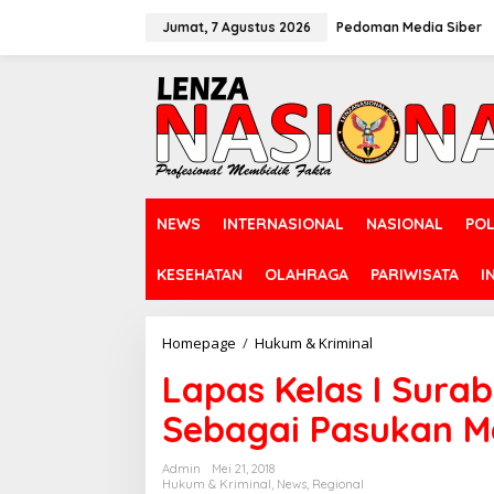
L
e
Jumat, 7 Agustus 2026
Pedoman Media Siber
w
a
t
i
k
e
k
o
n
NEWS
INTERNASIONAL
NASIONAL
POL
t
e
n
KESEHATAN
OLAHRAGA
PARIWISATA
I
Homepage
/
Hukum & Kriminal
L
a
Lapas Kelas I Sur
p
a
Sebagai Pasukan M
s
K
e
Admin
Mei 21, 2018
l
Hukum & Kriminal
,
News
,
Regional