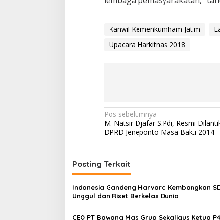
lembaga pemasyarakatan,” tand
Kanwil Kemenkumham Jatim
L
Upacara Harkitnas 2018
N
Pos sebelumnya
M. Natsir Djafar S.Pdi, Resmi Dilant
a
DPRD Jeneponto Masa Bakti 2014 –
v
i
Posting Terkait
g
a
Indonesia Gandeng Harvard Kembangkan S
s
Unggul dan Riset Berkelas Dunia
i
CEO PT Bawang Mas Grup Sekaligus Ketua P