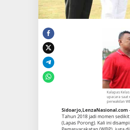
e
b
a
g
a
i
P
a
s
u
k
a
n
M
e
r
a
h
Kalapas Kelas
P
upacara saat 
perwakilan WB
u
t
Sidoarjo,LenzaNasional.com 
i
Tahun 2018 jadi momen sedikit
h
(Lapas Porong). Kali ini disamp
Pemasyarakatan (WBP), juga d