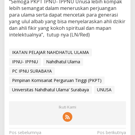
“Semoga PKPT IPNU- IPPNU Unusa lebih kompak
lebih semangat dalam meneruskan perjuangan
para ulama serta dapat mencetak para generasi
yang ulul albab yang bisa menyelaraskan ahli dzikir
dan ahli fikir yang kokoh spiritual dan mapan
intelektualnya”, tutup nya (LN/Red)
IKATAN PELAJAR NAHDHATUL ULAMA
IPNU- IPPNU
Nahdhatul Ulama
PC IPNU SURABAYA
Pimpinan Komisariat Perguruan Tinggi (PKPT)
Universitas Nahdhatul Ulama' Surabaya
UNUSA
Ikuti Kami
N
Pos sebelumnya
Pos berikutnya