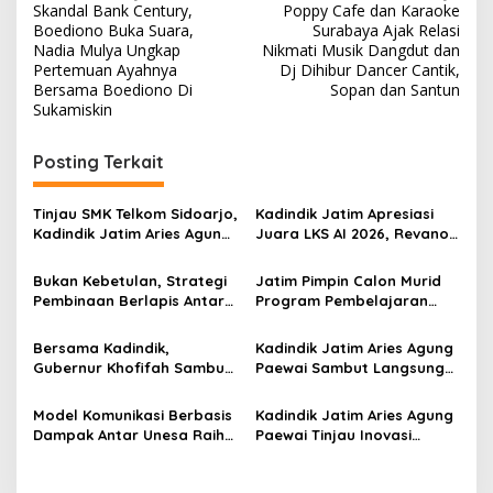
Skandal Bank Century,
Poppy Cafe dan Karaoke
a
Boediono Buka Suara,
Surabaya Ajak Relasi
v
Nadia Mulya Ungkap
Nikmati Musik Dangdut dan
Pertemuan Ayahnya
Dj Dihibur Dancer Cantik,
i
Bersama Boediono Di
Sopan dan Santun
Sukamiskin
g
a
Posting Terkait
s
i
Tinjau SMK Telkom Sidoarjo,
Kadindik Jatim Apresiasi
p
Kadindik Jatim Aries Agung
Juara LKS AI 2026, Revano
Paewai: Ruang Kelas
Terima Bantuan Pendidikan
o
Representatif Tingkatkan
dari Gubernur Khofifah
Bukan Kebetulan, Strategi
Jatim Pimpin Calon Murid
Kualitas Pembelajaran
s
Pembinaan Berlapis Antar
Program Pembelajaran
Jatim Cetak Quattrick
Jarak Jauh Nasional, 109
Juara Umum LKS Nasional
ATS Lolos Verifikasi dan
Bersama Kadindik,
Kadindik Jatim Aries Agung
Siap Belajar
Gubernur Khofifah Sambut
Paewai Sambut Langsung
Kontingen Jatim Juara
Kontingen Juara Umum LKS
Umum LKS Dikmen Nasional
Dikmen Nasional 2026 di
Model Komunikasi Berbasis
Kadindik Jatim Aries Agung
2026 di Grahadi
Pasar Turi
Dampak Antar Unesa Raih
Paewai Tinjau Inovasi
Top 3 Media Relations
Peserta PKN Tingkat II
Awards 2026 Kategori
Angkatan IV 2026 di