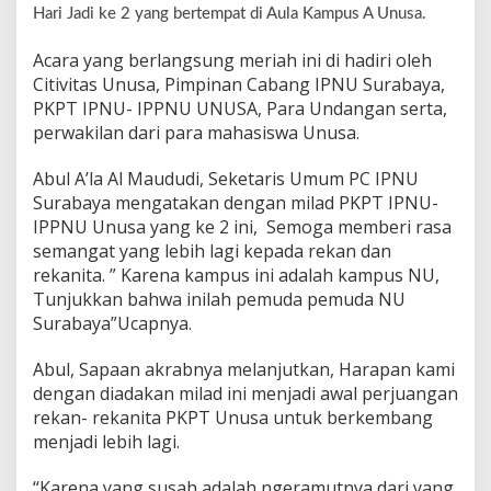
Hari Jadi ke 2 yang bertempat di Aula Kampus A Unusa.
N
U
U
Acara yang berlangsung meriah ini di hadiri oleh
N
Citivitas Unusa, Pimpinan Cabang IPNU Surabaya,
U
PKPT IPNU- IPPNU UNUSA, Para Undangan serta,
S
perwakilan dari para mahasiswa Unusa.
A
Abul A’la Al Maududi, Seketaris Umum PC IPNU
Surabaya mengatakan dengan milad PKPT IPNU-
IPPNU Unusa yang ke 2 ini, Semoga memberi rasa
semangat yang lebih lagi kepada rekan dan
rekanita. ” Karena kampus ini adalah kampus NU,
Tunjukkan bahwa inilah pemuda pemuda NU
Surabaya”Ucapnya.
Abul, Sapaan akrabnya melanjutkan, Harapan kami
dengan diadakan milad ini menjadi awal perjuangan
rekan- rekanita PKPT Unusa untuk berkembang
menjadi lebih lagi.
“Karena yang susah adalah ngeramutnya dari yang