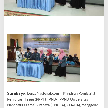
N
S
E
L
A
M
A
T
M
I
L
A
D
P
K
P
T
I
P
N
U
Surabaya
, LenzaNasional.com
– Pimpinan Komisariat
-
I
Perguruan Tinggi (PKPT) IPNU- IPPNU Universitas
P
Nahdhatul Ulama’ Surabaya (UNUSA), (14/04), menggelar
P