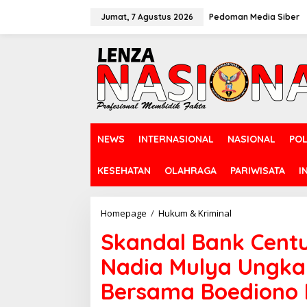
L
e
Jumat, 7 Agustus 2026
Pedoman Media Siber
w
a
t
i
k
e
k
o
n
NEWS
INTERNASIONAL
NASIONAL
POL
t
e
n
KESEHATAN
OLAHRAGA
PARIWISATA
I
Homepage
/
Hukum & Kriminal
S
k
Skandal Bank Centu
a
n
Nadia Mulya Ungk
d
a
Bersama Boediono 
l
B