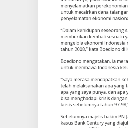
m
menyelamatkan perekonomian In
u
untuk mecairkan dana talangan
a
penyelamatan ekonomi nasional 
n
A
y
“Dalam kehidupan seseorang 
a
memberikan kembali sesuatu y
h
mengelola ekonomi Indonesia 
n
tahun 2008,” kata Boediono di 
y
a
B
Boediono mengatakan, ia mera
e
untuk membawa Indonesia keluar
r
s
“Saya merasa mendapatkan keh
a
telah melaksanakan apa yang te
m
a
apa yang saya punya, dan apa ya
B
bisa menghadapi krisis dengan
o
krisis sebelumnya tahun 97-98,
e
d
Sebelumnya majelis hakim PN J
i
o
kasus Bank Century yang diaju
n