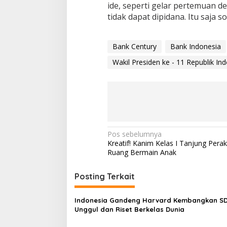
ide, seperti gelar pertemuan 
tidak dapat dipidana. Itu saja so
Bank Century
Bank Indonesia
Wakil Presiden ke - 11 Republik In
N
Pos sebelumnya
Kreatif! Kanim Kelas I Tanjung Pera
a
Ruang Bermain Anak
v
i
Posting Terkait
g
Indonesia Gandeng Harvard Kembangkan S
a
Unggul dan Riset Berkelas Dunia
s