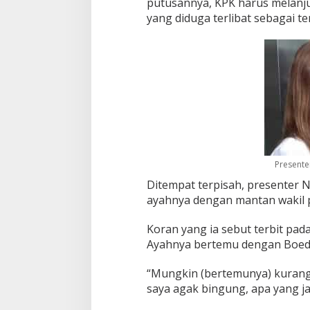
putusannya, KPK harus melanj
o
yang diduga terlibat sebagai t
D
i
S
u
k
a
m
i
s
k
i
n
Presente
Ditempat terpisah, presenter 
ayahnya dengan mantan wakil p
Koran yang ia sebut terbit pada
Ayahnya bertemu dengan Boedi
“Mungkin (bertemunya) kurang d
saya agak bingung, apa yang ja