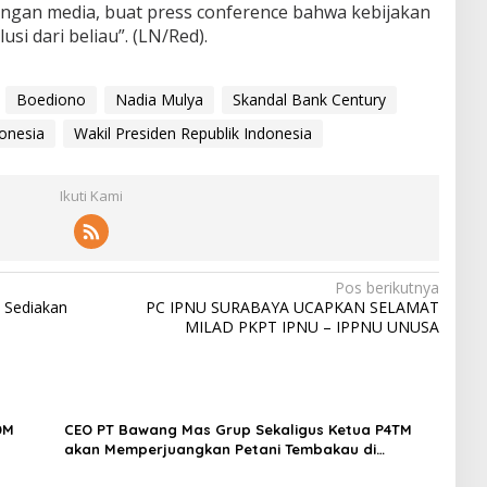
dengan media, buat press conference bahwa kebijakan
lusi dari beliau”. (LN/Red).
Boediono
Nadia Mulya
Skandal Bank Century
donesia
Wakil Presiden Republik Indonesia
Ikuti Kami
Pos berikutnya
k Sediakan
PC IPNU SURABAYA UCAPKAN SELAMAT
MILAD PKPT IPNU – IPPNU UNUSA
DM
CEO PT Bawang Mas Grup Sekaligus Ketua P4TM
akan Memperjuangkan Petani Tembakau di
Madura