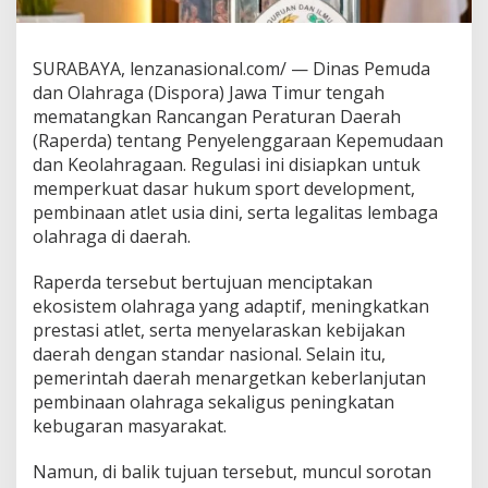
D
i
n
SURABAYA, lenzanasional.com/ — Dinas Pemuda
i
dan Olahraga (Dispora) Jawa Timur tengah
l
a
mematangkan Rancangan Peraturan Daerah
i
(Raperda) tentang Penyelenggaraan Kepemudaan
P
dan Keolahragaan. Regulasi ini disiapkan untuk
a
memperkuat dasar hukum sport development,
n
g
pembinaan atlet usia dini, serta legalitas lembaga
k
olahraga di daerah.
a
s
Raperda tersebut bertujuan menciptakan
P
ekosistem olahraga yang adaptif, meningkatkan
e
r
prestasi atlet, serta menyelaraskan kebijakan
a
daerah dengan standar nasional. Selain itu,
n
pemerintah daerah menargetkan keberlanjutan
K
pembinaan olahraga sekaligus peningkatan
O
kebugaran masyarakat.
N
I
Namun, di balik tujuan tersebut, muncul sorotan