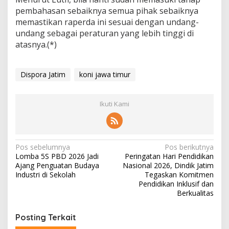
pembahasan sebaiknya semua pihak sebaiknya
memastikan raperda ini sesuai dengan undang-
undang sebagai peraturan yang lebih tinggi di
atasnya.(*)
Dispora Jatim
koni jawa timur
Ikuti Kami
N
Pos sebelumnya
Pos berikutnya
Lomba 5S PBD 2026 Jadi
Peringatan Hari Pendidikan
a
Ajang Penguatan Budaya
Nasional 2026, Dindik Jatim
v
Industri di Sekolah
Tegaskan Komitmen
Pendidikan Inklusif dan
i
Berkualitas
g
Posting Terkait
a