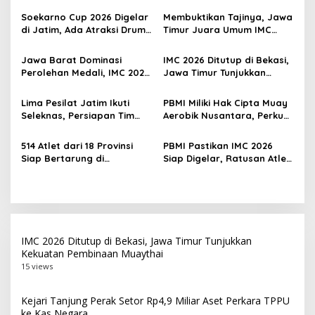
s
Soekarno Cup 2026 Digelar
Membuktikan Tajinya, Jawa
i
di Jatim, Ada Atraksi Drum
Timur Juara Umum IMC
p
Band dan 400 Talenta
Kelas Elite
Muda Unjuk Bakat
Jawa Barat Dominasi
IMC 2026 Ditutup di Bekasi,
o
Perolehan Medali, IMC 2026
Jawa Timur Tunjukkan
s
Tegaskan Kebangkitan
Kekuatan Pembinaan
Muaythai Indonesia
Muaythai
Lima Pesilat Jatim Ikuti
PBMI Miliki Hak Cipta Muay
Seleknas, Persiapan Tim
Aerobik Nusantara, Perkuat
World Pencak Silat
Pengembangan Muaythai
Championship
Indonesia
514 Atlet dari 18 Provinsi
PBMI Pastikan IMC 2026
Siap Bertarung di
Siap Digelar, Ratusan Atlet
Indonesia Muaythai
Terbaik Indonesia Berlaga
Championship 2026 di
di Bekasi
Bekasi
IMC 2026 Ditutup di Bekasi, Jawa Timur Tunjukkan
Kekuatan Pembinaan Muaythai
15 views
Kejari Tanjung Perak Setor Rp4,9 Miliar Aset Perkara TPPU
ke Kas Negara