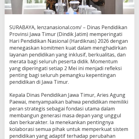
i
k
a
n
N
SURABAYA, lenzanasional.com/ – Dinas Pendidikan
a
Provinsi Jawa Timur (Dindik Jatim) memperingati
s
Hari Pendidikan Nasional (Hardiknas) 2026 dengan
i
menegaskan komitmen kuat dalam menghadirkan
o
n
layanan pendidikan yang inklusif, berkualitas, dan
a
merata bagi seluruh peserta didik. Momentum
l
yang diperingati setiap 2 Mei ini menjadi refleksi
2
penting bagi seluruh pemangku kepentingan
0
pendidikan di Jawa Timur.
2
6
,
Kepala Dinas Pendidikan Jawa Timur, Aries Agung
D
Paewai, menyampaikan bahwa pendidikan memiliki
i
peran strategis sebagai fondasi utama dalam
n
membangun generasi masa depan yang unggul
d
i
dan berkarakter. Ia menekankan pentingnya
k
kolaborasi semua pihak untuk memperkuat sistem
J
pendidikan yang adaptif terhadap perubahan
a