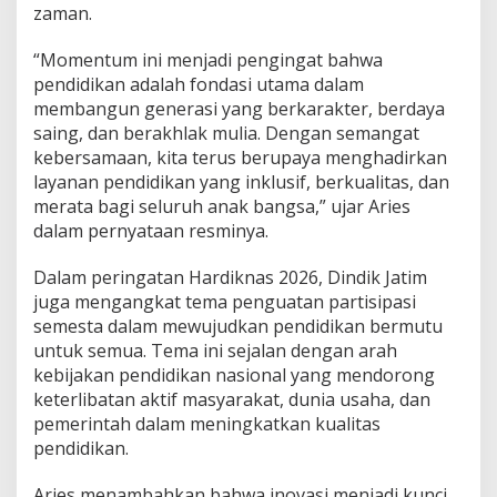
zaman.
t
i
m
“Momentum ini menjadi pengingat bahwa
T
pendidikan adalah fondasi utama dalam
e
membangun generasi yang berkarakter, berdaya
g
saing, dan berakhlak mulia. Dengan semangat
a
s
kebersamaan, kita terus berupaya menghadirkan
k
layanan pendidikan yang inklusif, berkualitas, dan
a
merata bagi seluruh anak bangsa,” ujar Aries
n
dalam pernyataan resminya.
K
o
m
Dalam peringatan Hardiknas 2026, Dindik Jatim
i
juga mengangkat tema penguatan partisipasi
t
semesta dalam mewujudkan pendidikan bermutu
m
untuk semua. Tema ini sejalan dengan arah
e
kebijakan pendidikan nasional yang mendorong
n
P
keterlibatan aktif masyarakat, dunia usaha, dan
e
pemerintah dalam meningkatkan kualitas
n
pendidikan.
d
i
Aries menambahkan bahwa inovasi menjadi kunci
d