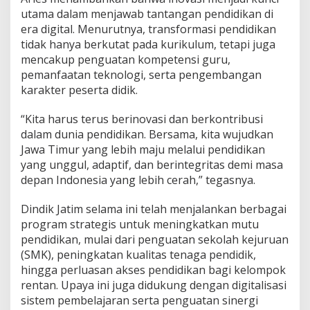
i
utama dalam menjawab tantangan pendidikan di
k
era digital. Menurutnya, transformasi pendidikan
a
tidak hanya berkutat pada kurikulum, tetapi juga
n
mencakup penguatan kompetensi guru,
I
n
pemanfaatan teknologi, serta pengembangan
k
karakter peserta didik.
l
u
“Kita harus terus berinovasi dan berkontribusi
s
dalam dunia pendidikan. Bersama, kita wujudkan
i
f
Jawa Timur yang lebih maju melalui pendidikan
d
yang unggul, adaptif, dan berintegritas demi masa
a
depan Indonesia yang lebih cerah,” tegasnya.
n
B
Dindik Jatim selama ini telah menjalankan berbagai
e
r
program strategis untuk meningkatkan mutu
k
pendidikan, mulai dari penguatan sekolah kejuruan
u
(SMK), peningkatan kualitas tenaga pendidik,
a
hingga perluasan akses pendidikan bagi kelompok
l
rentan. Upaya ini juga didukung dengan digitalisasi
i
t
sistem pembelajaran serta penguatan sinergi