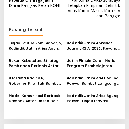
Raperda Olahraga Jatim
Paripurna DPRD Surabaya
a
Dinilai Pangkas Peran KONI
Tetapkan Pimpinan Definitif,
v
Anas Karno Masuk Komisi A
dan Banggar
i
g
Posting Terkait
a
s
Tinjau SMK Telkom Sidoarjo,
Kadindik Jatim Apresiasi
Kadindik Jatim Aries Agung
Juara LKS AI 2026, Revano
i
Paewai: Ruang Kelas
Terima Bantuan Pendidikan
p
Representatif Tingkatkan
dari Gubernur Khofifah
Bukan Kebetulan, Strategi
Jatim Pimpin Calon Murid
Kualitas Pembelajaran
Pembinaan Berlapis Antar
Program Pembelajaran
o
Jatim Cetak Quattrick
Jarak Jauh Nasional, 109
s
Juara Umum LKS Nasional
ATS Lolos Verifikasi dan
Bersama Kadindik,
Kadindik Jatim Aries Agung
Siap Belajar
Gubernur Khofifah Sambut
Paewai Sambut Langsung
Kontingen Jatim Juara
Kontingen Juara Umum LKS
Umum LKS Dikmen Nasional
Dikmen Nasional 2026 di
Model Komunikasi Berbasis
Kadindik Jatim Aries Agung
2026 di Grahadi
Pasar Turi
Dampak Antar Unesa Raih
Paewai Tinjau Inovasi
Top 3 Media Relations
Peserta PKN Tingkat II
Awards 2026 Kategori
Angkatan IV 2026 di
Siaran Pers Terbaik
Makassar