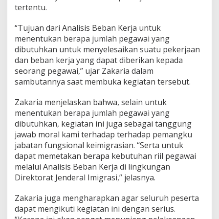
tertentu.
a
n
g
“Tujuan dari Analisis Beban Kerja untuk
k
menentukan berapa jumlah pegawai yang
u
dibutuhkan untuk menyelesaikan suatu pekerjaan
J
dan beban kerja yang dapat diberikan kepada
a
b
seorang pegawai,” ujar Zakaria dalam
a
sambutannya saat membuka kegiatan tersebut.
t
a
Zakaria menjelaskan bahwa, selain untuk
n
menentukan berapa jumlah pegawai yang
dibutuhkan, kegiatan ini juga sebagai tanggung
jawab moral kami terhadap terhadap pemangku
jabatan fungsional keimigrasian. “Serta untuk
dapat memetakan berapa kebutuhan riil pegawai
melalui Analisis Beban Kerja di lingkungan
Direktorat Jenderal Imigrasi,” jelasnya.
Zakaria juga mengharapkan agar seluruh peserta
dapat mengikuti kegiatan ini dengan serius.