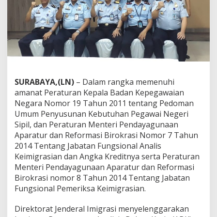
a
n
A
B
K
2
0
1
8
SURABAYA,(LN)
– Dalam rangka memenuhi
,
amanat Peraturan Kepala Badan Kepegawaian
Z
a
Negara Nomor 19 Tahun 2011 tentang Pedoman
k
Umum Penyusunan Kebutuhan Pegawai Negeri
a
Sipil, dan Peraturan Menteri Pendayagunaan
r
Aparatur dan Reformasi Birokrasi Nomor 7 Tahun
i
2014 Tentang Jabatan Fungsional Analis
a
:
Keimigrasian dan Angka Kreditnya serta Peraturan
I
Menteri Pendayagunaan Aparatur dan Reformasi
n
Birokrasi nomor 8 Tahun 2014 Tentang Jabatan
i
Fungsional Pemeriksa Keimigrasian.
T
a
n
Direktorat Jenderal Imigrasi menyelenggarakan
g