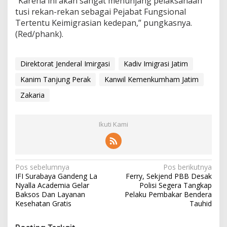
“Karena ini akan sangat menunjang pelaksanaan
tusi rekan-rekan sebagai Pejabat Fungsional
Tertentu Keimigrasian kedepan,” pungkasnya.
(Red/phank).
Direktorat Jenderal Imirgasi
Kadiv Imigrasi Jatim
Kanim Tanjung Perak
Kanwil Kemenkumham Jatim
Zakaria
Ikuti Kami
N
Pos sebelumnya
Pos berikutnya
IFI Surabaya Gandeng La
Ferry, Sekjend PBB Desak
a
Nyalla Academia Gelar
Polisi Segera Tangkap
v
Baksos Dan Layanan
Pelaku Pembakar Bendera
Kesehatan Gratis
Tauhid
i
g