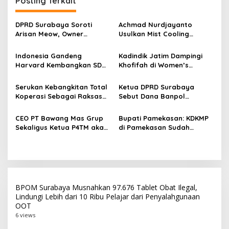
Posting Terkait
a
s
DPRD Surabaya Soroti
Achmad Nurdjayanto
Arisan Meow, Owner
Usulkan Mist Cooling
i
Sepakat Kembalikan Dana
System, Solusi Sejukkan
p
Member Secara Bertahap
Surabaya di Tengah Cuaca
Indonesia Gandeng
Kadindik Jatim Dampingi
Panas
Harvard Kembangkan SDM
Khofifah di Women’s
o
Unggul dan Riset Berkelas
Leadership Forum 2026,
s
Dunia
Perkuat Kepemimpinan
Serukan Kebangkitan Total
Ketua DPRD Surabaya
Perempuan untuk Indonesia
Koperasi Sebagai Raksasa
Sebut Dana Banpol
Berdampak
Ekonomi di Harkopnas ke-
Berperan Topang
79
Pendidikan Politik
CEO PT Bawang Mas Grup
Bupati Pamekasan: KDKMP
Masyarakat
Sekaligus Ketua P4TM akan
di Pamekasan Sudah
Memperjuangkan Petani
Beroperasi, Target 180 Unit
Tembakau di Madura
Selesai Akhir Juli 2026
BPOM Surabaya Musnahkan 97.676 Tablet Obat Ilegal,
Lindungi Lebih dari 10 Ribu Pelajar dari Penyalahgunaan
OOT
6 views