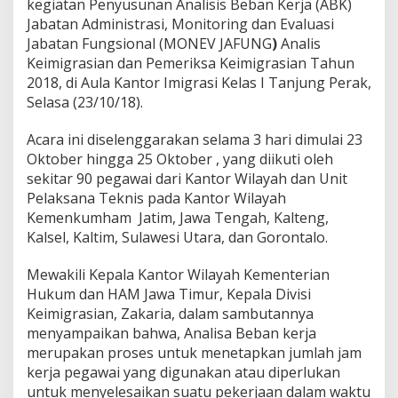
kegiatan Penyusunan Analisis Beban Kerja (ABK)
g
Jabatan Administrasi, Monitoring dan Evaluasi
u
Jabatan Fungsional (MONEV JAFUNG
)
Analis
n
g
Keimigrasian dan Pemeriksa Keimigrasian Tahun
J
2018, di Aula Kantor Imigrasi Kelas I Tanjung Perak,
a
Selasa (23/10/18).
w
a
Acara ini diselenggarakan selama 3 hari dimulai 23
b
M
Oktober hingga 25 Oktober , yang diikuti oleh
o
sekitar 90 pegawai dari Kantor Wilayah dan Unit
r
Pelaksana Teknis pada Kantor Wilayah
a
Kemenkumham Jatim, Jawa Tengah, Kalteng,
l
Kalsel, Kaltim, Sulawesi Utara, dan Gorontalo.
K
a
m
Mewakili Kepala Kantor Wilayah Kementerian
i
Hukum dan HAM Jawa Timur, Kepala Divisi
P
Keimigrasian, Zakaria, dalam sambutannya
a
menyampaikan bahwa, Analisa Beban kerja
d
a
merupakan proses untuk menetapkan jumlah jam
P
kerja pegawai yang digunakan atau diperlukan
e
untuk menyelesaikan suatu pekerjaan dalam waktu
m