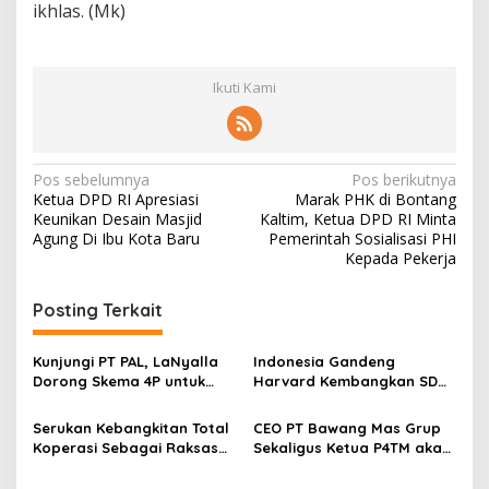
ikhlas. (Mk)
Ikuti Kami
N
Pos sebelumnya
Pos berikutnya
Ketua DPD RI Apresiasi
Marak PHK di Bontang
a
Keunikan Desain Masjid
Kaltim, Ketua DPD RI Minta
v
Agung Di Ibu Kota Baru
Pemerintah Sosialisasi PHI
Kepada Pekerja
i
g
Posting Terkait
a
s
Kunjungi PT PAL, LaNyalla
Indonesia Gandeng
Dorong Skema 4P untuk
Harvard Kembangkan SDM
i
Wujudkan TKDN Maritim
Unggul dan Riset Berkelas
p
Nasional
Dunia
Serukan Kebangkitan Total
CEO PT Bawang Mas Grup
Koperasi Sebagai Raksasa
Sekaligus Ketua P4TM akan
o
Ekonomi di Harkopnas ke-
Memperjuangkan Petani
79
Tembakau di Madura