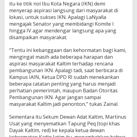
itu ke titik nol Ibu Kota Negara (IKN) demi
n
menyerap aspirasi langsung dari masyarakat di
I
K
lokasi, untuk sukses IKN. Apalagi LaNyalla
N
mengajak Senator yang membidangi Komite I
d
hingga IV agar mendengar langsung apa yang
a
disampaikan masyarakat.
n
M
e
“Tentu ini kebanggaan dan kehormatan bagi kami,
n
mengingat masih ada beberapa harapan dan
j
aspirasi masyarakat Kaltim terhadap rencana
a
pembangunan IKN. Apalagi tadi, saat berbicara di
d
i
Kampus IAIN, Ketua DPD RI sudah menekankan
P
beberapa catatan penting yang harus menjadi
e
perhatian pemerintah, maupun Badan Otoritas
m
Pembangunan IKN. Agar jangan sampai
i
masyarakat Kaltim jadi penonton,” tukas Zainal.
m
p
i
Sementara itu Sekum Dewan Adat Kaltim, Martinus
n
Usat yang menyematkan Tapung Peq (topi khas
N
Dayak Kaltim, red) ke kepala ketua dewan
e
kehormatan Kadin Jatim itu, menambahkan bahwa
g