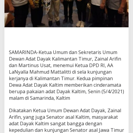
,
B
e
r
h
a
r
a
p
SAMARINDA-Ketua Umum dan Sekretaris Umum
L
a
Dewan Adat Dayak Kalimantan Timur, Zainal Arifin
N
dan Martinus Usat, menemui Ketua DPD RI, AA
y
LaNyalla Mahmud Mattalitti di sela kunjungan
a
kerjanya di Kalimantan Timur. Kedua pimpinan
l
l
Dewa Adat Dayak Kaltim memberikan cinderamata
a
berupa pakaian adat Dayak Kaltim, Senin (5/4/2021)
S
malam di Samarinda, Kaltim
u
k
Dikatakan Ketua Umum Dewan Adat Dayak, Zainal
s
e
Arifin, yang juga Senator asal Kaltim, masyarakat
s
adat Dayak Kaltim sangat bangga dengan
k
kepedulian dan kunjungan Senator asal Jawa Timur
a