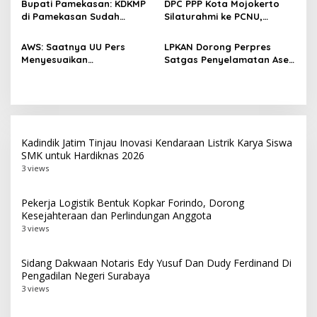
s
Bupati Pamekasan: KDKMP
DPC PPP Kota Mojokerto
di Pamekasan Sudah
Silaturahmi ke PCNU,
Beroperasi, Target 180 Unit
Perkuat Kolaborasi untuk
Selesai Akhir Juli 2026
Masyarakat
AWS: Saatnya UU Pers
LPKAN Dorong Perpres
Menyesuaikan
Satgas Penyelamatan Aset
Perkembangan Platform
Negara dan
Digital dan AI
Pemberantasan Korupsi
Kadindik Jatim Tinjau Inovasi Kendaraan Listrik Karya Siswa
SMK untuk Hardiknas 2026
3 views
Pekerja Logistik Bentuk Kopkar Forindo, Dorong
Kesejahteraan dan Perlindungan Anggota
3 views
Sidang Dakwaan Notaris Edy Yusuf Dan Dudy Ferdinand Di
Pengadilan Negeri Surabaya
3 views