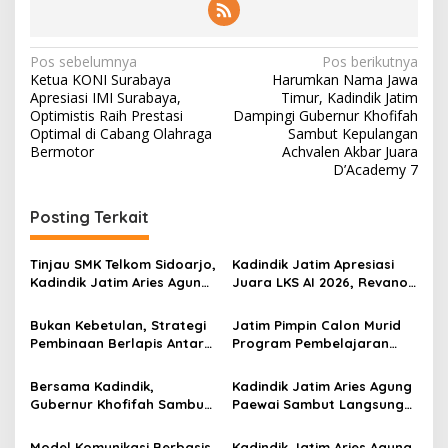
N
Pos sebelumnya
Pos berikutnya
Ketua KONI Surabaya
Harumkan Nama Jawa
a
Apresiasi IMI Surabaya,
Timur, Kadindik Jatim
v
Optimistis Raih Prestasi
Dampingi Gubernur Khofifah
Optimal di Cabang Olahraga
Sambut Kepulangan
i
Bermotor
Achvalen Akbar Juara
D’Academy 7
g
a
Posting Terkait
s
i
Tinjau SMK Telkom Sidoarjo,
Kadindik Jatim Apresiasi
p
Kadindik Jatim Aries Agung
Juara LKS AI 2026, Revano
Paewai: Ruang Kelas
Terima Bantuan Pendidikan
o
Representatif Tingkatkan
dari Gubernur Khofifah
Bukan Kebetulan, Strategi
Jatim Pimpin Calon Murid
Kualitas Pembelajaran
s
Pembinaan Berlapis Antar
Program Pembelajaran
Jatim Cetak Quattrick
Jarak Jauh Nasional, 109
Juara Umum LKS Nasional
ATS Lolos Verifikasi dan
Bersama Kadindik,
Kadindik Jatim Aries Agung
Siap Belajar
Gubernur Khofifah Sambut
Paewai Sambut Langsung
Kontingen Jatim Juara
Kontingen Juara Umum LKS
Umum LKS Dikmen Nasional
Dikmen Nasional 2026 di
Model Komunikasi Berbasis
Kadindik Jatim Aries Agung