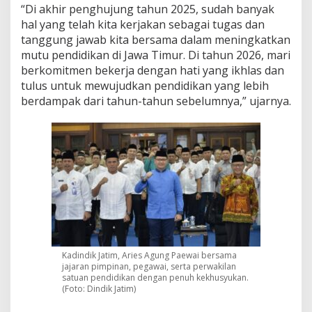
“Di akhir penghujung tahun 2025, sudah banyak
o
hal yang telah kita kerjakan sebagai tugas dan
m
i
tanggung jawab kita bersama dalam meningkatkan
t
mutu pendidikan di Jawa Timur. Di tahun 2026, mari
m
berkomitmen bekerja dengan hati yang ikhlas dan
e
tulus untuk mewujudkan pendidikan yang lebih
n
P
berdampak dari tahun-tahun sebelumnya,” ujarnya.
e
n
d
i
d
i
k
a
n
B
e
r
Kadindik Jatim, Aries Agung Paewai bersama
d
jajaran pimpinan, pegawai, serta perwakilan
a
satuan pendidikan dengan penuh kekhusyukan.
m
(Foto: Dindik Jatim)
p