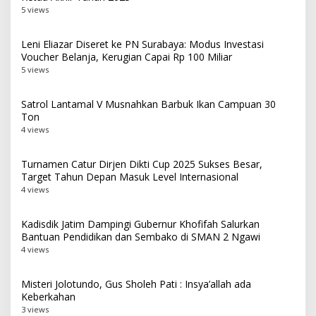
5 views
Leni Eliazar Diseret ke PN Surabaya: Modus Investasi
Voucher Belanja, Kerugian Capai Rp 100 Miliar
5 views
Satrol Lantamal V Musnahkan Barbuk Ikan Campuan 30
Ton
4 views
Turnamen Catur Dirjen Dikti Cup 2025 Sukses Besar,
Target Tahun Depan Masuk Level Internasional
4 views
Kadisdik Jatim Dampingi Gubernur Khofifah Salurkan
Bantuan Pendidikan dan Sembako di SMAN 2 Ngawi
4 views
Misteri Jolotundo, Gus Sholeh Pati : Insya’allah ada
Keberkahan
3 views