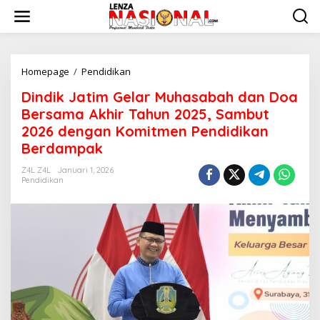
L
e
w
a
t
i
Homepage
/
Pendidikan
D
k
i
Dindik Jatim Gelar Muhasabah dan Doa
e
n
k
d
Bersama Akhir Tahun 2025, Sambut
o
i
2026 dengan Komitmen Pendidikan
n
k
Berdampak
t
J
e
a
Z4L Z4L
Januari 1, 2026
n
t
Pendidikan
i
m
G
e
l
a
r
M
u
h
a