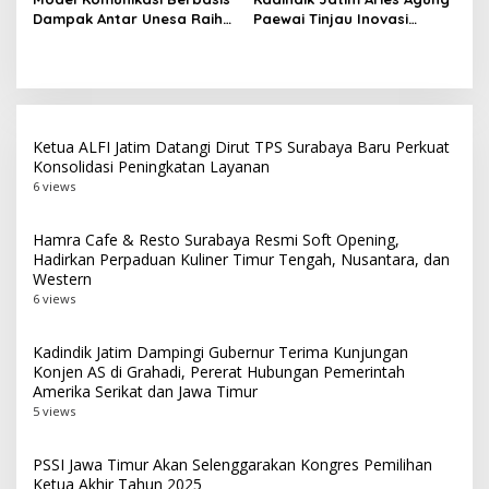
2026 di Grahadi
Pasar Turi
Dampak Antar Unesa Raih
Paewai Tinjau Inovasi
Top 3 Media Relations
Peserta PKN Tingkat II
Awards 2026 Kategori
Angkatan IV 2026 di
Siaran Pers Terbaik
Makassar
Ketua ALFI Jatim Datangi Dirut TPS Surabaya Baru Perkuat
Konsolidasi Peningkatan Layanan
6 views
Hamra Cafe & Resto Surabaya Resmi Soft Opening,
Hadirkan Perpaduan Kuliner Timur Tengah, Nusantara, dan
Western
6 views
Kadindik Jatim Dampingi Gubernur Terima Kunjungan
Konjen AS di Grahadi, Pererat Hubungan Pemerintah
Amerika Serikat dan Jawa Timur
5 views
PSSI Jawa Timur Akan Selenggarakan Kongres Pemilihan
Ketua Akhir Tahun 2025