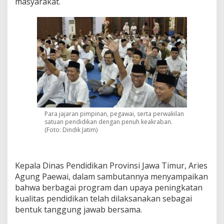
masyarakat.
h
u
n
2
0
2
5
,
S
a
m
b
Para jajaran pimpinan, pegawai, serta perwakilan
u
satuan pendidikan dengan penuh keakraban.
t
(Foto: Dindik Jatim)
2
0
2
6
Kepala Dinas Pendidikan Provinsi Jawa Timur, Aries
d
Agung Paewai, dalam sambutannya menyampaikan
e
bahwa berbagai program dan upaya peningkatan
n
g
kualitas pendidikan telah dilaksanakan sebagai
a
bentuk tanggung jawab bersama.
n
K