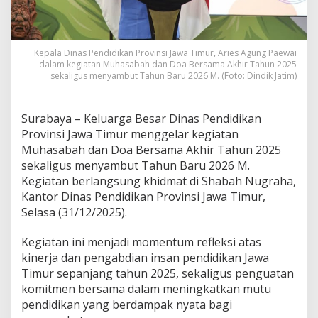
s
a
b
a
Kepala Dinas Pendidikan Provinsi Jawa Timur, Aries Agung Paewai
h
dalam kegiatan Muhasabah dan Doa Bersama Akhir Tahun 2025
d
sekaligus menyambut Tahun Baru 2026 M. (Foto: Dindik Jatim)
a
n
D
Surabaya – Keluarga Besar Dinas Pendidikan
o
Provinsi Jawa Timur menggelar kegiatan
a
Muhasabah dan Doa Bersama Akhir Tahun 2025
B
e
sekaligus menyambut Tahun Baru 2026 M.
r
Kegiatan berlangsung khidmat di Shabah Nugraha,
s
Kantor Dinas Pendidikan Provinsi Jawa Timur,
a
Selasa (31/12/2025).
m
a
A
Kegiatan ini menjadi momentum refleksi atas
k
kinerja dan pengabdian insan pendidikan Jawa
h
Timur sepanjang tahun 2025, sekaligus penguatan
i
komitmen bersama dalam meningkatkan mutu
r
T
pendidikan yang berdampak nyata bagi
a