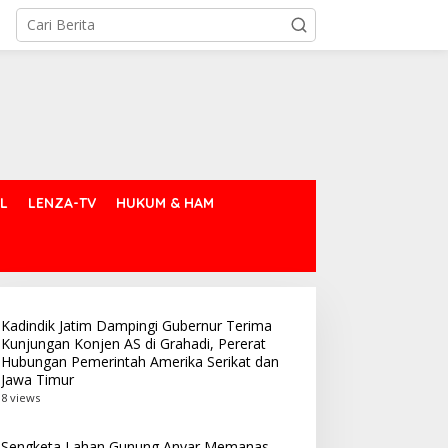
L
LENZA-TV
HUKUM & HAM
Kadindik Jatim Dampingi Gubernur Terima
Kunjungan Konjen AS di Grahadi, Pererat
Hubungan Pemerintah Amerika Serikat dan
Jawa Timur
8 views
Sengketa Lahan Gunung Anyar Memanas,