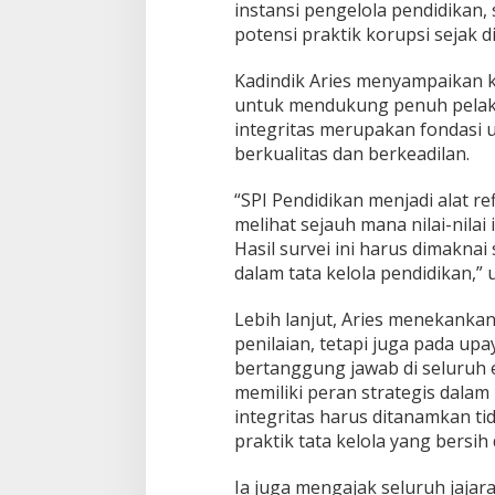
instansi pengelola pendidikan
i
t
potensi praktik korupsi sejak di
m
e
Kadindik Aries menyampaikan k
n
untuk mendukung penuh pelaks
P
integritas merupakan fondasi
e
r
berkualitas dan berkeadilan.
k
u
“SPI Pendidikan menjadi alat r
a
melihat sejauh mana nilai-nilai
t
Hasil survei ini harus dimakna
I
n
dalam tata kelola pendidikan,” u
t
e
Lebih lanjut, Aries menekankan
g
penilaian, tetapi juga pada u
r
bertanggung jawab di seluruh 
i
t
memiliki peran strategis dala
a
integritas harus ditanamkan tid
s
praktik tata kelola yang bersih
P
e
Ia juga mengajak seluruh jajara
n