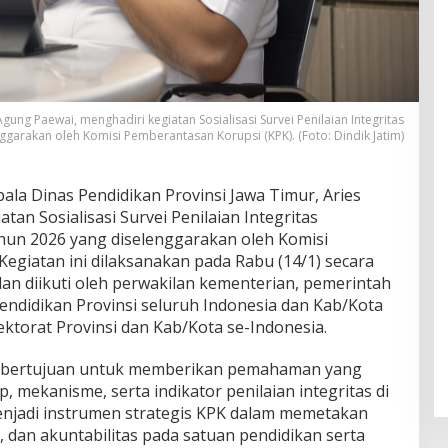
gung Paewai, menghadiri kegiatan Sosialisasi Survei Penilaian Integritas
ggarakan oleh Komisi Pemberantasan Korupsi (KPK). (Foto: Dindik Jatim)
pala Dinas Pendidikan Provinsi Jawa Timur, Aries
an Sosialisasi Survei Penilaian Integritas
ahun 2026 yang diselenggarakan oleh Komisi
egiatan ini dilaksanakan pada Rabu (14/1) secara
an diikuti oleh perwakilan kementerian, pemerintah
endidikan Provinsi seluruh Indonesia dan Kab/Kota
ektorat Provinsi dan Kab/Kota se-Indonesia.
026 bertujuan untuk memberikan pemahaman yang
mekanisme, serta indikator penilaian integritas di
menjadi instrumen strategis KPK dalam memetakan
i, dan akuntabilitas pada satuan pendidikan serta