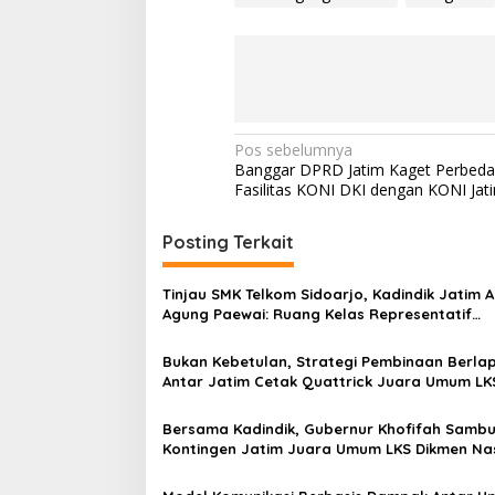
N
Pos sebelumnya
Banggar DPRD Jatim Kaget Perbed
a
Fasilitas KONI DKI dengan KONI Jat
v
i
Posting Terkait
g
Tinjau SMK Telkom Sidoarjo, Kadindik Jatim A
a
Agung Paewai: Ruang Kelas Representatif
s
Tingkatkan Kualitas Pembelajaran
Bukan Kebetulan, Strategi Pembinaan Berlap
i
Antar Jatim Cetak Quattrick Juara Umum LK
p
Nasional
o
Bersama Kadindik, Gubernur Khofifah Sambu
Kontingen Jatim Juara Umum LKS Dikmen Na
s
2026 di Grahadi