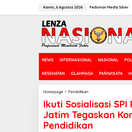
L
e
Kamis, 6 Agustus 2026
Pedoman Media Siber
w
a
t
i
k
e
k
o
n
NEWS
INTERNASIONAL
NASIONAL
POL
t
e
n
KESEHATAN
OLAHRAGA
PARIWISATA
I
Homepage
/
Pendidikan
I
k
Ikuti Sosialisasi SP
u
t
Jatim Tegaskan Kom
i
S
Pendidikan
o
s