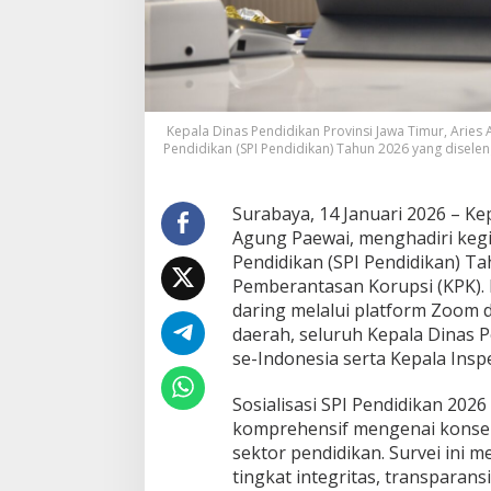
,
K
a
d
i
n
d
Kepala Dinas Pendidikan Provinsi Jawa Timur, Aries A
i
Pendidikan (SPI Pendidikan) Tahun 2026 yang diselen
k
J
a
Surabaya, 14 Januari 2026 – Ke
t
Agung Paewai, menghadiri kegiat
i
Pendidikan (SPI Pendidikan) T
m
Pemberantasan Korupsi (KPK). K
T
e
daring melalui platform Zoom d
g
daerah, seluruh Kepala Dinas P
a
se-Indonesia serta Kepala Insp
s
k
Sosialisasi SPI Pendidikan 2
a
n
komprehensif mengenai konsep, 
K
sektor pendidikan. Survei ini 
o
tingkat integritas, transparans
m