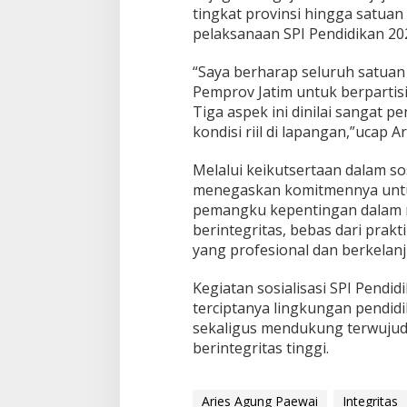
d
tingkat provinsi hingga satuan 
i
pelaksanaan SPI Pendidikan 20
d
i
“Saya berharap seluruh satuan 
k
Pemprov Jatim untuk berpartisi
a
n
Tiga aspek ini dinilai sangat 
kondisi riil di lapangan,”ucap Ar
Melalui keikutsertaan dalam sos
menegaskan komitmennya untuk
pemangku kepentingan dalam m
berintegritas, bebas dari prakt
yang profesional dan berkelanj
Kegiatan sosialisasi SPI Pend
terciptanya lingkungan pendidi
sekaligus mendukung terwujud
berintegritas tinggi.
Aries Agung Paewai
Integritas