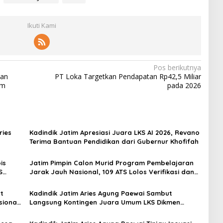
Ikuti Kami
Pos berikutnya
aan
PT Loka Targetkan Pendapatan Rp42,5 Miliar
im
pada 2026
ries
Kadindik Jatim Apresiasi Juara LKS AI 2026, Revano
Terima Bantuan Pendidikan dari Gubernur Khofifah
is
Jatim Pimpin Calon Murid Program Pembelajaran
S
Jarak Jauh Nasional, 109 ATS Lolos Verifikasi dan
Siap Belajar
t
Kadindik Jatim Aries Agung Paewai Sambut
sional
Langsung Kontingen Juara Umum LKS Dikmen
Nasional 2026 di Pasar Turi