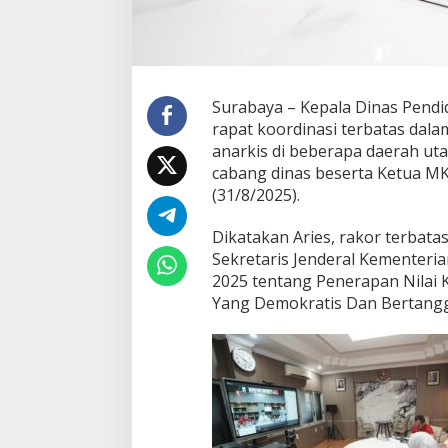
o
r
T
e
r
b
Surabaya – Kepala Dinas Pendi
a
rapat koordinasi terbatas dal
t
anarkis di beberapa daerah utam
a
cabang dinas beserta Ketua M
s
(31/8/2025).
Dikatakan Aries, rakor terbatas
Sekretaris Jenderal Kementer
2025 tentang Penerapan Nilai K
Yang Demokratis Dan Bertang