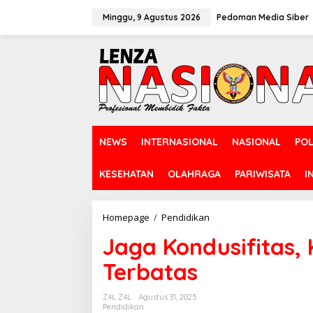
L
e
Minggu, 9 Agustus 2026
Pedoman Media Siber
w
a
t
i
k
e
k
o
n
NEWS
INTERNASIONAL
NASIONAL
POL
t
e
n
KESEHATAN
OLAHRAGA
PARIWISATA
I
Homepage
/
Pendidikan
J
a
Jaga Kondusifitas, 
g
a
Terbatas
K
o
n
Z4L Z4L
Agustus 31, 2025
d
Pendidikan