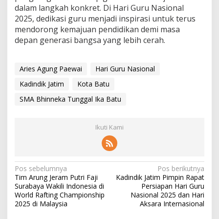
dalam langkah konkret. Di Hari Guru Nasional
2025, dedikasi guru menjadi inspirasi untuk terus
mendorong kemajuan pendidikan demi masa
depan generasi bangsa yang lebih cerah.
Aries Agung Paewai
Hari Guru Nasional
Kadindik Jatim
Kota Batu
SMA Bhinneka Tunggal Ika Batu
Ikuti Kami
N
Pos sebelumnya
Pos berikutnya
Tim Arung Jeram Putri Faji
Kadindik Jatim Pimpin Rapat
a
Surabaya Wakili Indonesia di
Persiapan Hari Guru
v
World Rafting Championship
Nasional 2025 dan Hari
2025 di Malaysia
Aksara Internasional
i