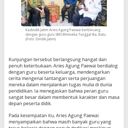
a
l
I
k
a
,
Kadindik Jatim Aries Agung Paewai berbincang
dengan guru-guru SMS Bhinneka Tunggal Ika, Batu.
M
(Foto: Dindik Jatim)
o
m
e
n
Kunjungan tersebut berlangsung hangat dan
t
penuh keterbukaan. Aries Agung Paewai berdialog
u
m
dengan guru beserta keluarga, mendengarkan
S
cerita mengenai tantangan serta perjuangan
e
mereka dalam menjalankan tugas mulia di dunia
m
pendidikan. Ia menegaskan bahwa peran guru
a
sangat besar dalam membentuk karakter dan masa
n
g
depan peserta didik.
a
t
Pada kesempatan itu, Aries Agung Paewai
H
menyampaikan bahwa masih banyak guru yang
a
terus bekerja dengan penuh dedikasi meskipun
r