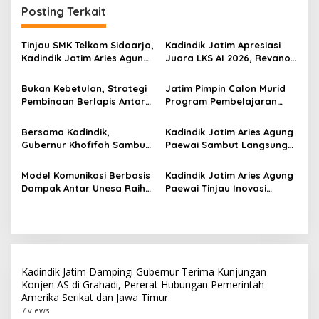
g
Posting Terkait
a
s
Tinjau SMK Telkom Sidoarjo,
Kadindik Jatim Apresiasi
Kadindik Jatim Aries Agung
Juara LKS AI 2026, Revano
i
Paewai: Ruang Kelas
Terima Bantuan Pendidikan
p
Representatif Tingkatkan
dari Gubernur Khofifah
Bukan Kebetulan, Strategi
Jatim Pimpin Calon Murid
Kualitas Pembelajaran
Pembinaan Berlapis Antar
Program Pembelajaran
o
Jatim Cetak Quattrick
Jarak Jauh Nasional, 109
s
Juara Umum LKS Nasional
ATS Lolos Verifikasi dan
Bersama Kadindik,
Kadindik Jatim Aries Agung
Siap Belajar
Gubernur Khofifah Sambut
Paewai Sambut Langsung
Kontingen Jatim Juara
Kontingen Juara Umum LKS
Umum LKS Dikmen Nasional
Dikmen Nasional 2026 di
Model Komunikasi Berbasis
Kadindik Jatim Aries Agung
2026 di Grahadi
Pasar Turi
Dampak Antar Unesa Raih
Paewai Tinjau Inovasi
Top 3 Media Relations
Peserta PKN Tingkat II
Awards 2026 Kategori
Angkatan IV 2026 di
Siaran Pers Terbaik
Makassar
Kadindik Jatim Dampingi Gubernur Terima Kunjungan
Konjen AS di Grahadi, Pererat Hubungan Pemerintah
Amerika Serikat dan Jawa Timur
7 views