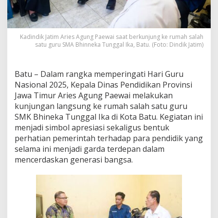
i
R
u
m
Kadindik Jatim Aries Agung Paewai saat berkunjung ke rumah salah
a
satu guru SMA Bhinneka Tunggal Ika, Batu. (Foto: Dindik Jatim)
h
G
u
Batu – Dalam rangka memperingati Hari Guru
r
Nasional 2025, Kepala Dinas Pendidikan Provinsi
u
S
Jawa Timur Aries Agung Paewai melakukan
M
kunjungan langsung ke rumah salah satu guru
K
SMK Bhineka Tunggal Ika di Kota Batu. Kegiatan ini
B
menjadi simbol apresiasi sekaligus bentuk
h
perhatian pemerintah terhadap para pendidik yang
i
n
selama ini menjadi garda terdepan dalam
e
mencerdaskan generasi bangsa.
k
a
T
u
n
g
g