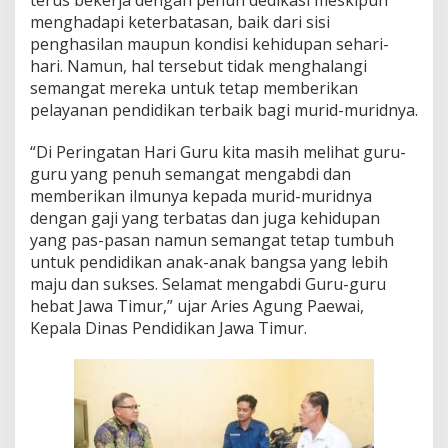
i
menghadapi keterbatasan, baik dari sisi
G
penghasilan maupun kondisi kehidupan sehari-
u
hari. Namun, hal tersebut tidak menghalangi
r
semangat mereka untuk tetap memberikan
u
N
pelayanan pendidikan terbaik bagi murid-muridnya.
a
s
“Di Peringatan Hari Guru kita masih melihat guru-
i
guru yang penuh semangat mengabdi dan
o
memberikan ilmunya kepada murid-muridnya
n
a
dengan gaji yang terbatas dan juga kehidupan
l
yang pas-pasan namun semangat tetap tumbuh
2
untuk pendidikan anak-anak bangsa yang lebih
0
maju dan sukses. Selamat mengabdi Guru-guru
2
hebat Jawa Timur,” ujar Aries Agung Paewai,
5
Kepala Dinas Pendidikan Jawa Timur.