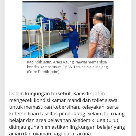
g
p
a
d
a
M
a
l
a
m
H
Kadindik Jatim, Aries Agung Paewai memeriksa
a
kondisi kamar siswa SMAN Taruna Nala Malang.
r
(Foto: Dindik Jatim)
i
Dalam kunjungan tersebut, Kadisdik Jatim
mengecek kondisi kamar mandi dan toilet siswa
untuk memastikan kebersihan, kelayakan, serta
ketersediaan fasilitas pendukung. Selain itu, ruang
belajar dan area pelayanan akademik juga turut
ditinjau guna memastikan lingkungan belajar yang
aman dan nyaman bagi para taruna.