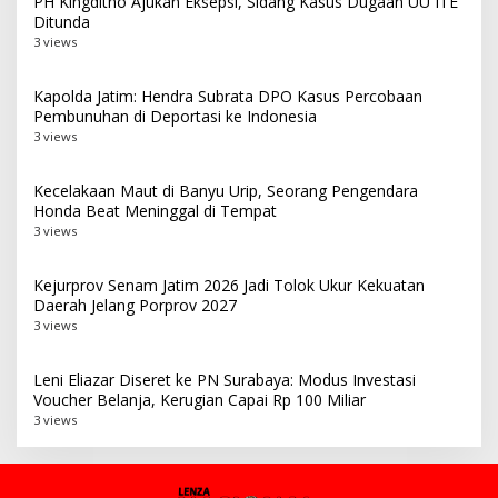
PH Kingditho Ajukan Eksepsi, Sidang Kasus Dugaan UU ITE
Ditunda
3 views
Kapolda Jatim: Hendra Subrata DPO Kasus Percobaan
Pembunuhan di Deportasi ke Indonesia
3 views
Kecelakaan Maut di Banyu Urip, Seorang Pengendara
Honda Beat Meninggal di Tempat
3 views
Kejurprov Senam Jatim 2026 Jadi Tolok Ukur Kekuatan
Daerah Jelang Porprov 2027
3 views
Leni Eliazar Diseret ke PN Surabaya: Modus Investasi
Voucher Belanja, Kerugian Capai Rp 100 Miliar
3 views