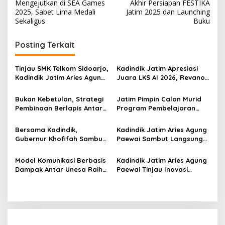
a
Mengejutkan di SEA Games
Akhir Persiapan FESTIKA
v
2025, Sabet Lima Medali
Jatim 2025 dan Launching
Sekaligus
Buku
i
g
Posting Terkait
a
s
Tinjau SMK Telkom Sidoarjo,
Kadindik Jatim Apresiasi
Kadindik Jatim Aries Agung
Juara LKS AI 2026, Revano
i
Paewai: Ruang Kelas
Terima Bantuan Pendidikan
p
Representatif Tingkatkan
dari Gubernur Khofifah
Bukan Kebetulan, Strategi
Jatim Pimpin Calon Murid
Kualitas Pembelajaran
Pembinaan Berlapis Antar
Program Pembelajaran
o
Jatim Cetak Quattrick
Jarak Jauh Nasional, 109
s
Juara Umum LKS Nasional
ATS Lolos Verifikasi dan
Bersama Kadindik,
Kadindik Jatim Aries Agung
Siap Belajar
Gubernur Khofifah Sambut
Paewai Sambut Langsung
Kontingen Jatim Juara
Kontingen Juara Umum LKS
Umum LKS Dikmen Nasional
Dikmen Nasional 2026 di
Model Komunikasi Berbasis
Kadindik Jatim Aries Agung
2026 di Grahadi
Pasar Turi
Dampak Antar Unesa Raih
Paewai Tinjau Inovasi
Top 3 Media Relations
Peserta PKN Tingkat II
Awards 2026 Kategori
Angkatan IV 2026 di
Siaran Pers Terbaik
Makassar