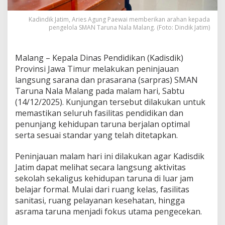
a
r
Kadindik Jatim, Aries Agung Paewai memberikan arahan kepada
p
pengelola SMAN Taruna Nala Malang. (Foto: Dindik Jatim)
r
a
s
Malang – Kepala Dinas Pendidikan (Kadisdik)
S
Provinsi Jawa Timur melakukan peninjauan
M
A
langsung sarana dan prasarana (sarpras) SMAN
N
Taruna Nala Malang pada malam hari, Sabtu
T
(14/12/2025). Kunjungan tersebut dilakukan untuk
a
memastikan seluruh fasilitas pendidikan dan
r
penunjang kehidupan taruna berjalan optimal
u
n
serta sesuai standar yang telah ditetapkan.
a
N
Peninjauan malam hari ini dilakukan agar Kadisdik
a
Jatim dapat melihat secara langsung aktivitas
l
sekolah sekaligus kehidupan taruna di luar jam
a
M
belajar formal. Mulai dari ruang kelas, fasilitas
a
sanitasi, ruang pelayanan kesehatan, hingga
l
asrama taruna menjadi fokus utama pengecekan.
a
n