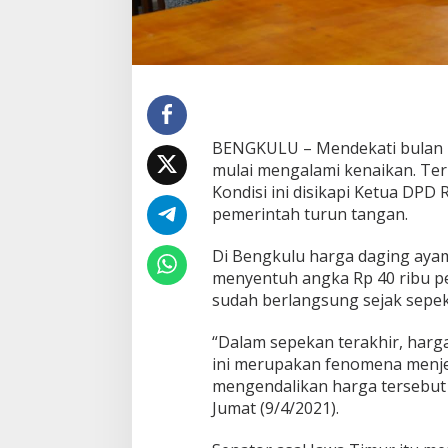
K
e
n
d
a
l
i
k
BENGKULU – Mendekati bulan R
a
mulai mengalami kenaikan. Te
n
H
Kondisi ini disikapi Ketua DPD 
a
pemerintah turun tangan.
r
g
Di Bengkulu harga daging ayam 
a
menyentuh angka Rp 40 ribu per
A
y
sudah berlangsung sejak sepek
a
m
“Dalam sepekan terakhir, harg
P
ini merupakan fenomena menje
o
mengendalikan harga tersebut 
t
o
Jumat (9/4/2021).
n
g