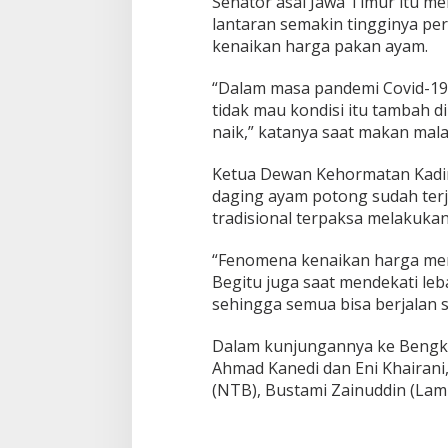
Senator asal Jawa Timur itu me
d
lantaran semakin tingginya p
i
kenaikan harga pakan ayam.
B
e
n
“Dalam masa pandemi Covid-19 
g
tidak mau kondisi itu tambah 
k
naik,” katanya saat makan ma
u
l
Ketua Dewan Kehormatan Kadin
u
daging ayam potong sudah terja
tradisional terpaksa melakuka
“Fenomena kenaikan harga menj
Begitu juga saat mendekati leba
sehingga semua bisa berjalan st
Dalam kunjungannya ke Bengku
Ahmad Kanedi dan Eni Khairani, 
(NTB), Bustami Zainuddin (Lamp