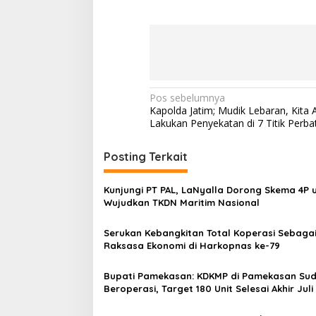
N
Pos sebelumnya
Kapolda Jatim; Mudik Lebaran, Kita 
a
Lakukan Penyekatan di 7 Titik Perba
v
i
Posting Terkait
g
Kunjungi PT PAL, LaNyalla Dorong Skema 4P 
a
Wujudkan TKDN Maritim Nasional
s
Serukan Kebangkitan Total Koperasi Sebaga
i
Raksasa Ekonomi di Harkopnas ke-79
p
o
Bupati Pamekasan: KDKMP di Pamekasan Su
Beroperasi, Target 180 Unit Selesai Akhir Juli
s