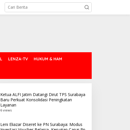
L
LENZA-TV
HUKUM & HAM
Ketua ALFI Jatim Datangi Dirut TPS Surabaya
Baru Perkuat Konsolidasi Peningkatan
Layanan
6 views
Leni Eliazar Diseret ke PN Surabaya: Modus
Investasi Voucher Belanja, Kerugian Capai Rp