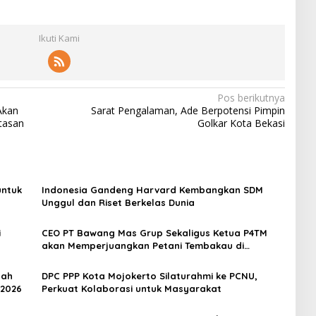
Ikuti Kami
Pos berikutnya
Akan
Sarat Pengalaman, Ade Berpotensi Pimpin
tasan
Golkar Kota Bekasi
untuk
Indonesia Gandeng Harvard Kembangkan SDM
Unggul dan Riset Berkelas Dunia
i
CEO PT Bawang Mas Grup Sekaligus Ketua P4TM
akan Memperjuangkan Petani Tembakau di
Madura
dah
DPC PPP Kota Mojokerto Silaturahmi ke PCNU,
 2026
Perkuat Kolaborasi untuk Masyarakat