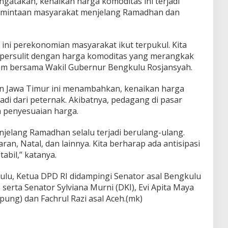
ngatakan, kenaikan harga komoditas ini terjadi
ermintaan masyarakat menjelang Ramadhan dan
ini perekonomian masyarakat ikut terpukul. Kita
dipersulit dengan harga komoditas yang merangkak
lam bersama Wakil Gubernur Bengkulu Rosjansyah.
 Jawa Timur ini menambahkan, kenaikan harga
di dari peternak. Akibatnya, pedagang di pasar
n penyesuaian harga.
elang Ramadhan selalu terjadi berulang-ulang.
ran, Natal, dan lainnya. Kita berharap ada antisipasi
abil,” katanya.
lu, Ketua DPD RI didampingi Senator asal Bengkulu
serta Senator Sylviana Murni (DKI), Evi Apita Maya
ung) dan Fachrul Razi asal Aceh.(mk)