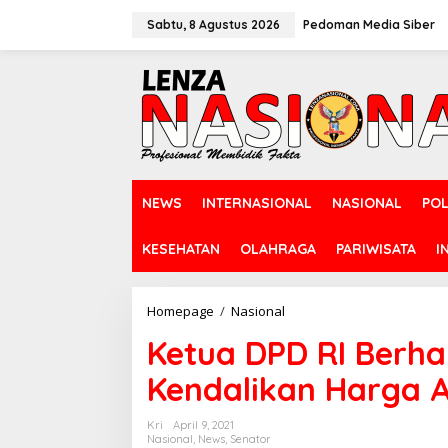
L
e
Sabtu, 8 Agustus 2026
Pedoman Media Siber
w
a
t
i
k
e
k
o
n
NEWS
INTERNASIONAL
NASIONAL
POL
t
e
n
KESEHATAN
OLAHRAGA
PARIWISATA
I
Homepage
/
Nasional
K
e
Ketua DPD RI Berha
t
u
Kendalikan Harga 
a
D
P
Kri
April 9, 2021
D
Nasional
,
News
,
Senator