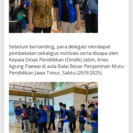
K
a
m
i
P
e
r
c
Sebelum bertanding, para delegasi mendapat
a
y
pembekalan sekaligus motivasi serta disapa oleh
a
Kepala Dinas Pendidikan (Dindik) Jatim, Aries
D
Agung Paewai di aula Balai Besar Penjaminan Mutu
i
Pendidikan Jawa Timur, Sabtu (20/9/2025).
r
i
M
e
r
e
k
a
M
a
m
p