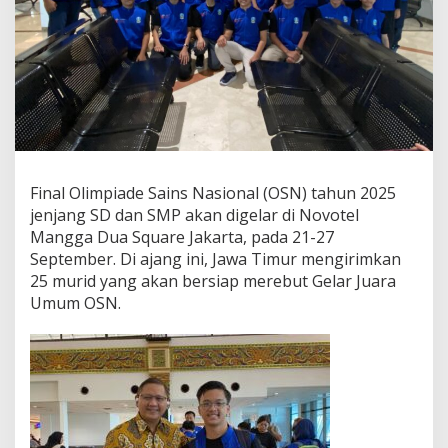
n
F
i
n
a
l
O
S
N
S
Final Olimpiade Sains Nasional (OSN) tahun 2025
D
-
jenjang SD dan SMP akan digelar di Novotel
S
Mangga Dua Square Jakarta, pada 21-27
M
September. Di ajang ini, Jawa Timur mengirimkan
P
25 murid yang akan bersiap merebut Gelar Juara
,
K
Umum OSN.
a
d
i
n
d
i
k
: