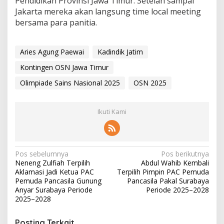
Pendidikan Provinsi Jawa Timur. Setelah sampai
Jakarta mereka akan langsung time local meeting
bersama para panitia.
Aries Agung Paewai
Kadindik Jatim
Kontingen OSN Jawa Timur
Olimpiade Sains Nasional 2025
OSN 2025
Ikuti Kami
N
Pos sebelumnya
Pos berikutnya
Neneng Zulfiah Terpilih
Abdul Wahib Kembali
a
Aklamasi Jadi Ketua PAC
Terpilih Pimpin PAC Pemuda
v
Pemuda Pancasila Gunung
Pancasila Pakal Surabaya
Anyar Surabaya Periode
Periode 2025–2028
i
2025–2028
g
Posting Terkait