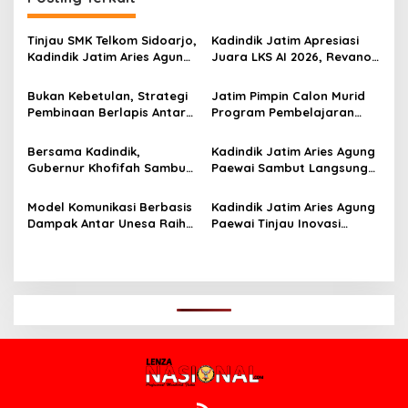
a
s
Tinjau SMK Telkom Sidoarjo,
Kadindik Jatim Apresiasi
i
Kadindik Jatim Aries Agung
Juara LKS AI 2026, Revano
p
Paewai: Ruang Kelas
Terima Bantuan Pendidikan
Representatif Tingkatkan
dari Gubernur Khofifah
Bukan Kebetulan, Strategi
Jatim Pimpin Calon Murid
o
Kualitas Pembelajaran
Pembinaan Berlapis Antar
Program Pembelajaran
s
Jatim Cetak Quattrick
Jarak Jauh Nasional, 109
Juara Umum LKS Nasional
ATS Lolos Verifikasi dan
Bersama Kadindik,
Kadindik Jatim Aries Agung
Siap Belajar
Gubernur Khofifah Sambut
Paewai Sambut Langsung
Kontingen Jatim Juara
Kontingen Juara Umum LKS
Umum LKS Dikmen Nasional
Dikmen Nasional 2026 di
Model Komunikasi Berbasis
Kadindik Jatim Aries Agung
2026 di Grahadi
Pasar Turi
Dampak Antar Unesa Raih
Paewai Tinjau Inovasi
Top 3 Media Relations
Peserta PKN Tingkat II
Awards 2026 Kategori
Angkatan IV 2026 di
Siaran Pers Terbaik
Makassar