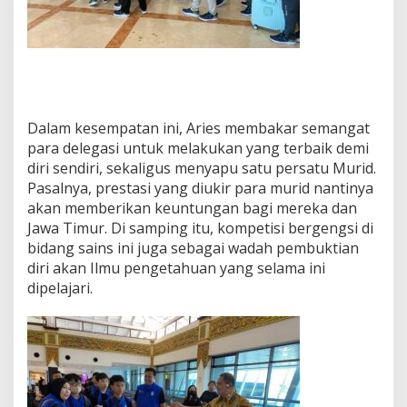
u
H
a
r
u
m
k
Dalam kesempatan ini, Aries membakar semangat
a
n
para delegasi untuk melakukan yang terbaik demi
N
diri sendiri, sekaligus menyapu satu persatu Murid.
a
Pasalnya, prestasi yang diukir para murid nantinya
m
akan memberikan keuntungan bagi mereka dan
a
Jawa Timur. Di samping itu, kompetisi bergengsi di
J
a
bidang sains ini juga sebagai wadah pembuktian
w
diri akan Ilmu pengetahuan yang selama ini
a
dipelajari.
T
i
m
u
r