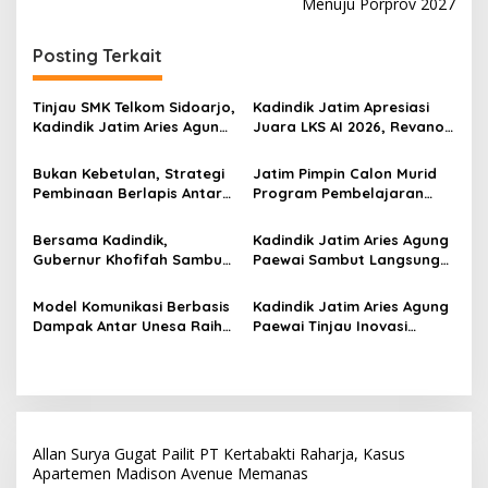
i
Menuju Porprov 2027
g
Posting Terkait
a
s
Tinjau SMK Telkom Sidoarjo,
Kadindik Jatim Apresiasi
i
Kadindik Jatim Aries Agung
Juara LKS AI 2026, Revano
p
Paewai: Ruang Kelas
Terima Bantuan Pendidikan
Representatif Tingkatkan
dari Gubernur Khofifah
Bukan Kebetulan, Strategi
Jatim Pimpin Calon Murid
o
Kualitas Pembelajaran
Pembinaan Berlapis Antar
Program Pembelajaran
s
Jatim Cetak Quattrick
Jarak Jauh Nasional, 109
Juara Umum LKS Nasional
ATS Lolos Verifikasi dan
Bersama Kadindik,
Kadindik Jatim Aries Agung
Siap Belajar
Gubernur Khofifah Sambut
Paewai Sambut Langsung
Kontingen Jatim Juara
Kontingen Juara Umum LKS
Umum LKS Dikmen Nasional
Dikmen Nasional 2026 di
Model Komunikasi Berbasis
Kadindik Jatim Aries Agung
2026 di Grahadi
Pasar Turi
Dampak Antar Unesa Raih
Paewai Tinjau Inovasi
Top 3 Media Relations
Peserta PKN Tingkat II
Awards 2026 Kategori
Angkatan IV 2026 di
Siaran Pers Terbaik
Makassar
Allan Surya Gugat Pailit PT Kertabakti Raharja, Kasus
Apartemen Madison Avenue Memanas