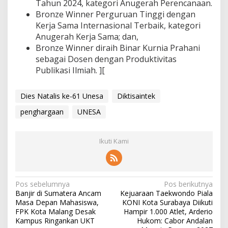
Tahun 2024, kategori Anugerah Perencanaan.
Bronze Winner Perguruan Tinggi dengan
Kerja Sama Internasional Terbaik, kategori
Anugerah Kerja Sama; dan,
Bronze Winner diraih Binar Kurnia Prahani
sebagai Dosen dengan Produktivitas
Publikasi Ilmiah. ][
Dies Natalis ke-61 Unesa
Diktisaintek
penghargaan
UNESA
Ikuti Kami
N
Pos sebelumnya
Pos berikutnya
Banjir di Sumatera Ancam
Kejuaraan Taekwondo Piala
a
Masa Depan Mahasiswa,
KONI Kota Surabaya Diikuti
v
FPK Kota Malang Desak
Hampir 1.000 Atlet, Arderio
Kampus Ringankan UKT
Hukom: Cabor Andalan