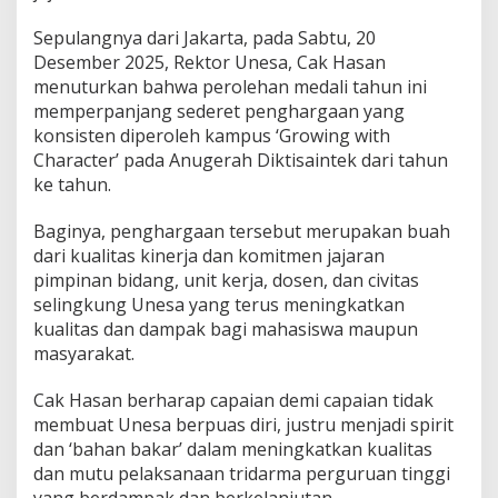
0
2
Sepulangnya dari Jakarta, pada Sabtu, 20
5
Desember 2025, Rektor Unesa, Cak Hasan
,
menuturkan bahwa perolehan medali tahun ini
K
memperpanjang sederet penghargaan yang
a
konsisten diperoleh kampus ‘Growing with
d
o
Character’ pada Anugerah Diktisaintek dari tahun
I
ke tahun.
s
t
Baginya, penghargaan tersebut merupakan buah
i
dari kualitas kinerja dan komitmen jajaran
m
e
pimpinan bidang, unit kerja, dosen, dan civitas
w
selingkung Unesa yang terus meningkatkan
a
kualitas dan dampak bagi mahasiswa maupun
d
masyarakat.
i
U
s
Cak Hasan berharap capaian demi capaian tidak
i
membuat Unesa berpuas diri, justru menjadi spirit
a
dan ‘bahan bakar’ dalam meningkatkan kualitas
k
dan mutu pelaksanaan tridarma perguruan tinggi
e
-