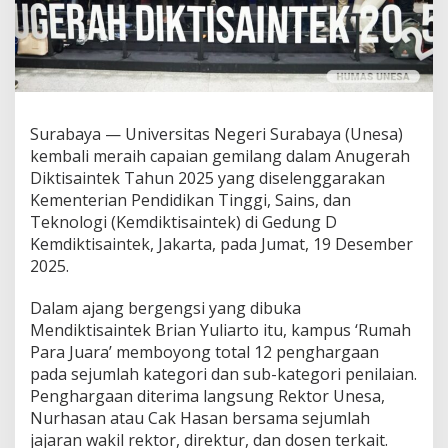
i
h
1
2
A
n
u
Surabaya — Universitas Negeri Surabaya (Unesa)
g
kembali meraih capaian gemilang dalam Anugerah
e
r
Diktisaintek Tahun 2025 yang diselenggarakan
a
Kementerian Pendidikan Tinggi, Sains, dan
h
Teknologi (Kemdiktisaintek) di Gedung D
D
Kemdiktisaintek, Jakarta, pada Jumat, 19 Desember
i
k
2025.
t
i
Dalam ajang bergengsi yang dibuka
s
Mendiktisaintek Brian Yuliarto itu, kampus ‘Rumah
a
Para Juara’ memboyong total 12 penghargaan
i
n
pada sejumlah kategori dan sub-kategori penilaian.
t
Penghargaan diterima langsung Rektor Unesa,
e
Nurhasan atau Cak Hasan bersama sejumlah
k
jajaran wakil rektor, direktur, dan dosen terkait.
2