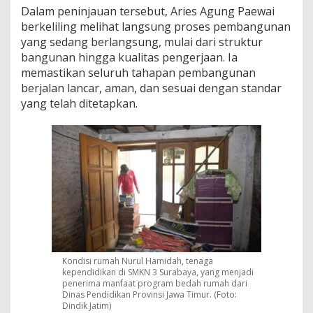
Dalam peninjauan tersebut, Aries Agung Paewai
P
e
berkeliling melihat langsung proses pembangunan
n
yang sedang berlangsung, mulai dari struktur
e
bangunan hingga kualitas pengerjaan. Ia
r
memastikan seluruh tahapan pembangunan
i
m
berjalan lancar, aman, dan sesuai dengan standar
a
yang telah ditetapkan.
P
r
o
g
r
a
m
H
G
N
d
a
Kondisi rumah Nurul Hamidah, tenaga
n
kependidikan di SMKN 3 Surabaya, yang menjadi
H
penerima manfaat program bedah rumah dari
A
Dinas Pendidikan Provinsi Jawa Timur. (Foto:
I
Dindik Jatim)