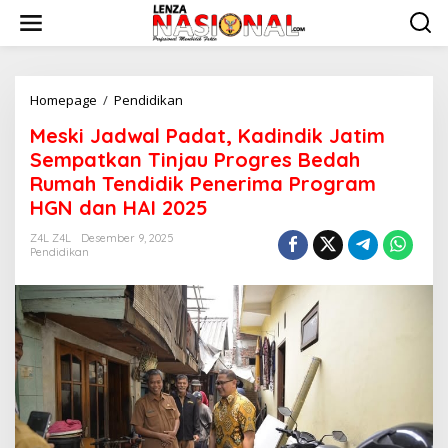
L
e
w
a
t
i
Homepage
/
Pendidikan
M
k
e
Meski Jadwal Padat, Kadindik Jatim
e
s
k
k
Sempatkan Tinjau Progres Bedah
o
i
Rumah Tendidik Penerima Program
n
J
HGN dan HAI 2025
t
a
e
d
Z4L Z4L
Desember 9, 2025
n
w
Pendidikan
a
l
P
a
d
a
t
,
K
a
d