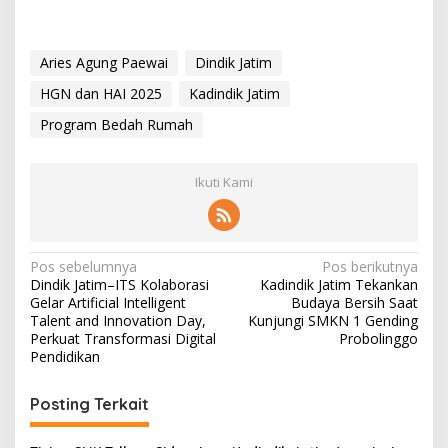
Aries Agung Paewai
Dindik Jatim
HGN dan HAI 2025
Kadindik Jatim
Program Bedah Rumah
Ikuti Kami
N
Pos sebelumnya
Pos berikutnya
Dindik Jatim–ITS Kolaborasi
Kadindik Jatim Tekankan
a
Gelar Artificial Intelligent
Budaya Bersih Saat
v
Talent and Innovation Day,
Kunjungi SMKN 1 Gending
Perkuat Transformasi Digital
Probolinggo
i
Pendidikan
g
Posting Terkait
a
s