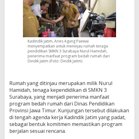
P
r
o
g
r
e
s
Kadindik Jatim, Aries Agung Paewai
B
menyempatkan untuk meninjau rumah tenaga
e
pendidikan SMKN 3 Surabaya Nurul Hamidah,
d
penerima manfaat program bedah rumah dari
a
Dindik Jatim (Foto: Dindik Jatim)
h
R
u
m
Rumah yang ditinjau merupakan milik Nurul
a
Hamidah, tenaga kependidikan di SMKN 3
h
Surabaya, yang menjadi penerima manfaat
T
program bedah rumah dari Dinas Pendidikan
e
Provinsi Jawa Timur. Kunjungan tersebut dilakukan
n
d
di tengah agenda kerja Kadindik Jatim yang padat,
i
sebagai bentuk komitmen memastikan program
d
berjalan sesuai rencana.
i
k