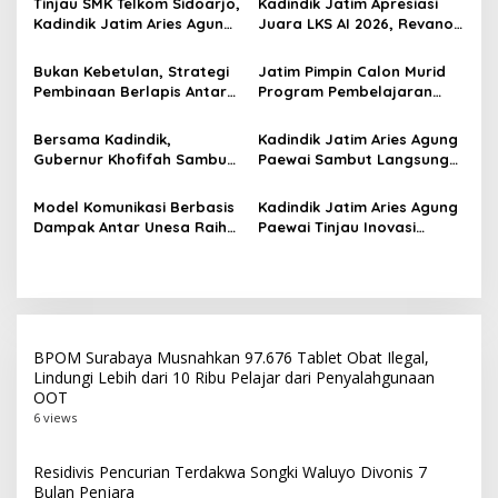
Tinjau SMK Telkom Sidoarjo,
Kadindik Jatim Apresiasi
i
Kadindik Jatim Aries Agung
Juara LKS AI 2026, Revano
p
Paewai: Ruang Kelas
Terima Bantuan Pendidikan
Representatif Tingkatkan
dari Gubernur Khofifah
Bukan Kebetulan, Strategi
Jatim Pimpin Calon Murid
o
Kualitas Pembelajaran
Pembinaan Berlapis Antar
Program Pembelajaran
s
Jatim Cetak Quattrick
Jarak Jauh Nasional, 109
Juara Umum LKS Nasional
ATS Lolos Verifikasi dan
Bersama Kadindik,
Kadindik Jatim Aries Agung
Siap Belajar
Gubernur Khofifah Sambut
Paewai Sambut Langsung
Kontingen Jatim Juara
Kontingen Juara Umum LKS
Umum LKS Dikmen Nasional
Dikmen Nasional 2026 di
Model Komunikasi Berbasis
Kadindik Jatim Aries Agung
2026 di Grahadi
Pasar Turi
Dampak Antar Unesa Raih
Paewai Tinjau Inovasi
Top 3 Media Relations
Peserta PKN Tingkat II
Awards 2026 Kategori
Angkatan IV 2026 di
Siaran Pers Terbaik
Makassar
BPOM Surabaya Musnahkan 97.676 Tablet Obat Ilegal,
Lindungi Lebih dari 10 Ribu Pelajar dari Penyalahgunaan
OOT
6 views
Residivis Pencurian Terdakwa Songki Waluyo Divonis 7
Bulan Penjara