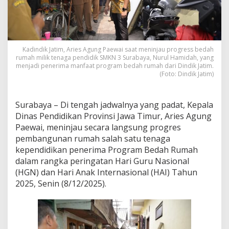
i
n
d
i
k
Kadindik Jatim, Aries Agung Paewai saat meninjau progress bedah
J
rumah milik tenaga pendidik SMKN 3 Surabaya, Nurul Hamidah, yang
a
menjadi penerima manfaat program bedah rumah dari Dindik Jatim.
t
(Foto: Dindik Jatim)
i
m
S
Surabaya – Di tengah jadwalnya yang padat, Kepala
e
Dinas Pendidikan Provinsi Jawa Timur, Aries Agung
m
p
Paewai, meninjau secara langsung progres
a
pembangunan rumah salah satu tenaga
t
kependidikan penerima Program Bedah Rumah
k
dalam rangka peringatan Hari Guru Nasional
a
(HGN) dan Hari Anak Internasional (HAI) Tahun
n
T
2025, Senin (8/12/2025).
i
n
j
a
u